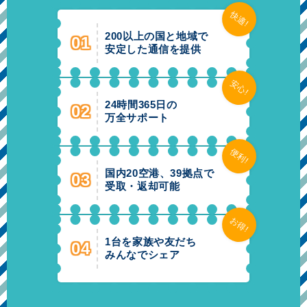
快適!
200以上の国と地域で
01
安定した通信を提供
安心!
24時間365日の
02
万全サポート
便利!
国内
20
空港、
39
拠点で
03
受取・返却可能
お得!
1台を家族や友だち
04
みんなでシェア