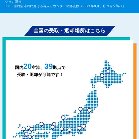
ジョン調べ)
※6：国内空港内における有人カウンターの拠点数（2024年8月、ビジョン調べ）
全国の受取・返却場所はこちら
20
39
国内
空港、
拠点で
受取・返却が可能です！