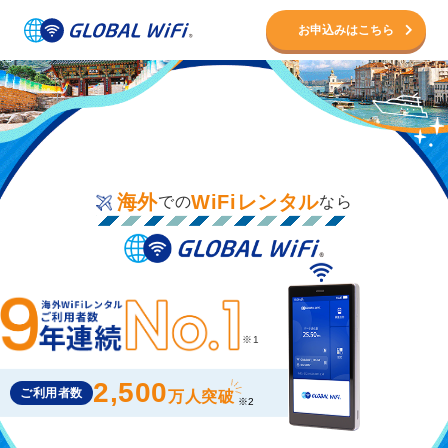
お申込みはこちら
海外
WiFiレンタル
での
なら
2,500
ご利用者数
万人突破