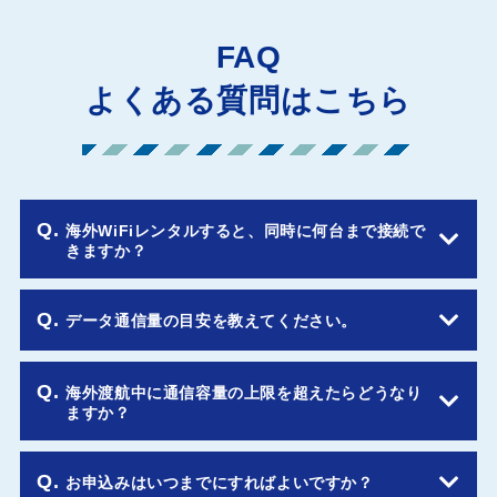
FAQ
よくある質問はこちら
Q.
海外WiFiレンタルすると、同時に何台まで接続で
きますか？
A.
最大5台まで同時接続が可能です。
Q.
データ通信量の目安を教えてください。
複数台接続する場合は、1日にご利用いただける通信容量を分
け合ってご利用していただくため、通信容量の消費は多くなり
A.
グローバルWiFiは1日にご利用いただける容量に合わせたプラ
Q.
海外渡航中に通信容量の上限を超えたらどうなり
ます。
ンを4つご用意しています。
ますか？
ご契約されたプランの通信容量を超えてしまった場合、速度低
以下を参考に、普段使っているスマホのデータ容量よりも大き
下となりますのでご注意ください。
めのプランを選ぶと、海外でも安心して通信をご利用いただけ
A.
1日あたりの規定容量を超えた場合、日本時間の0時にリセット
また、同時に複数台接続する事で通信速度が下がってしまう場
ます。
Q.
お申込みはいつまでにすればよいですか？
されるまでは減速となりますのでご注意ください。
合がございますので、インターネット通信が必ず必要なシーン