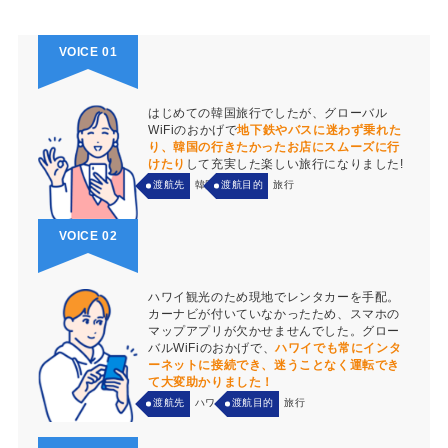
VOICE 01
はじめての韓国旅行でしたが、グローバル
WiFiのおかげで
地下鉄やバスに迷わず乗れた
り、韓国の行きたかったお店にスムーズに行
けたり
して充実した楽しい旅行になりました!
渡航先
韓国
渡航目的
旅行
VOICE 02
ハワイ観光のため現地でレンタカーを手配。
カーナビが付いていなかったため、スマホの
マップアプリが欠かせませんでした。グロー
バルWiFiのおかげで、
ハワイでも常にインタ
ーネットに接続でき、迷うことなく運転でき
て大変助かりました！
渡航先
ハワイ
渡航目的
旅行