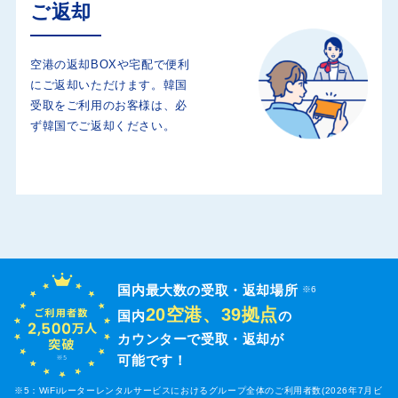
ご返却
空港の返却BOXや宅配で便利
にご返却いただけます。韓国
受取をご利用のお客様は、必
ず韓国でご返却ください。
国内最大数の受取・返却場所
※6
20空港、39拠点
国内
の
カウンターで受取・返却が
可能です！
※5：WiFiルーターレンタルサービスにおけるグループ全体のご利用者数(2026年7月ビ