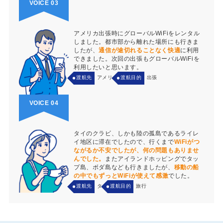
VOICE 03
アメリカ出張時にグローバルWiFiをレンタル
しました。都市部から離れた場所にも行きま
したが、
通信が途切れることなく快適
に利用
できました。次回の出張もグローバルWiFiを
利用したいと思います。
渡航先
アメリカ
渡航目的
出張
VOICE 04
タイのクラビ、しかも陸の孤島であるライレ
イ地区に滞在でしたので、行くまで
WiFiがつ
ながるか不安でしたが、何の問題もありませ
んでした。
またアイランドホッピングでタッ
プ島、ボダ島なども行きましたが、
移動の船
の中でもずっとWiFiが使えて感激
でした。
渡航先
タイ
渡航目的
旅行