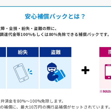
安心補償パックとは？
・故障・全損・紛失・盗難の際に、
調達代金等100％もしくは80％免除できる補償パックです
弁済金を80%～100%免除します。
品の補償に、最大10万円の携行品補償がセットされています