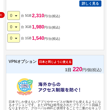
詳しく見る
2,310
め
0
台
5GB
円/台(税込)
1,980
0
台
3GB
円/台(税込)
1,540
0
台
1GB
円/台(税込)
VPNオプション
日本と同じように使える
220
1日
円/個(税込)
日本でしか使えないアプリやサービスが海外でも使えるようにな
るオプションです。またVPNは暗号化されたプライベート回線と
なりますので、グローバルWiFiと併用することで二重のセキュリ