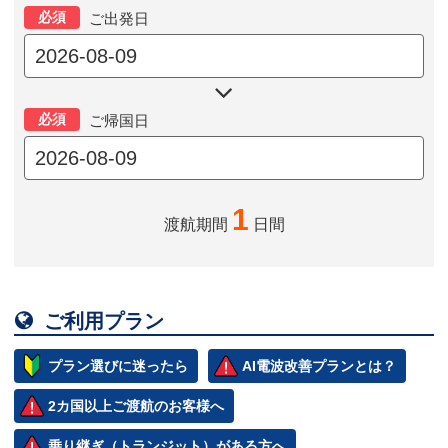
必須
ご出発日

必須
ご帰国日
1
渡航期間
日間

ご利用プラン
プラン選びに迷ったら
AI電波改善プランとは？
2カ国以上ご渡航のお客様へ
乗り継ぎ（トランジット）がある方へ