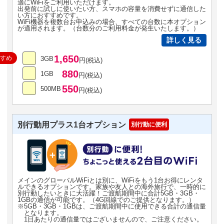
適にWiFiをご利用いただけます。
出発前に試しに使いたい方、スマホの容量を消費せずに通信した
い方におすすめです。
WiFi機器を複数台お申込みの場合、すべての台数に本オプション
が適用されます。（台数分のご利用料金が発生いたします。）
詳しく見る
1,650
すすめ
3GB
円(税込)
880
1GB
円(税込)
550
500MB
円(税込)
別行動用プラス1台オプション
別行動に便利
メインのグローバルWiFiとは別に、WiFiをもう1台お得にレンタ
ルできるオプションです。家族や友人との海外旅行で、一時的に
別行動したいときに大活躍！ご渡航期間中に合計5GB・3GB・
1GBの通信が可能です。（4G回線でのご提供となります。）
※5GB・3GB・1GBは、ご渡航期間中に使用できる合計の通信量
となります。
1日あたりの通信量ではございませんので、ご注意ください。