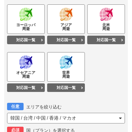
ヨーロッパ
アジア
北米
周遊
周遊
周遊
対応国一覧
対応国一覧
対応国一覧
オセアニア
世界
周遊
周遊
対応国一覧
対応国一覧
任意
エリアを絞り込む
韓国 / 台湾 / 中国 / 香港 / マカオ
必須
国（プラン）を選択する