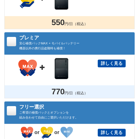
550
円/日（税込）
プレミア
安心補償パックMAX + モバイルバッテリー
機器以外の携行品盗難時も補償！
詳しく見る

770
円/日（税込）
フリー選択
ご希望の補償パックとオプションを
組み合わせて自由にご選択いただけます。
or
or
詳しく見る