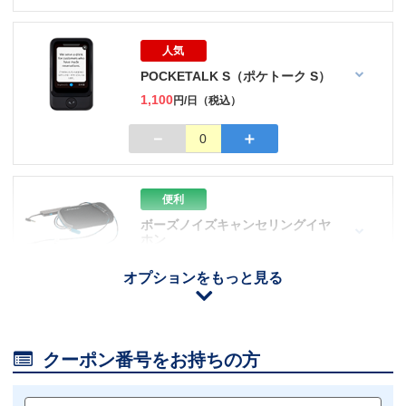
人気
POCKETALK S（ポケトーク S）
1,100
円/日（税込）
－
＋
0
便利
ボーズノイズキャンセリングイヤ
ホン
110
円/日（税込）
オプションをもっと見る
iOS用
－
＋
0
Android用
－
＋
0

クーポン番号をお持ちの方
おすすめ