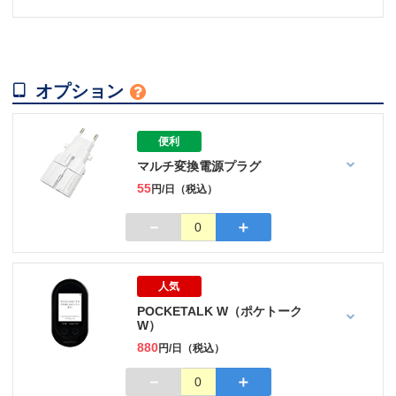

オプション

便利
マルチ変換電源プラグ
55
円/日（税込）
－
＋
0
人気
POCKETALK W（ポケトーク
W）
880
円/日（税込）
－
＋
0