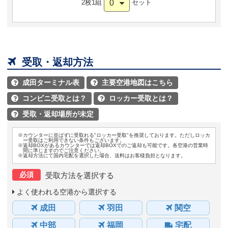
0
2枚1組
セット

受取・返却方法
成田ターミナル表
主要空港地図はこちら


コンビニ受取とは？
ロッカー受取とは？


受取・返却場所が未定

※カウンターに並ばずに受取れる"ロッカー受取"を推奨しております。ただしロッカ
ー受取はご利用できない条件もございます。
※返却BOXがあるカウンターでは返却BOXでのご返却も可能です。各空港の営業時
間に準じますのでご注意ください。
※返却方法にて国内宅配を選択した場合、送料はお客様負担となります。
必須
受取方法を選択する
よく使われる空港から選択する
成田
羽田
関空
中部
福岡
宅配