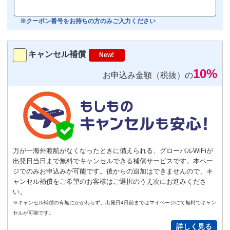
【機内モニター接続可】
Bluetoothイヤホン対応
※クーポン番号をお持ちの方のみご入力ください
トランスミッター
220
円/日（税込）
キャンセル補償
New!
－
＋
0
10%
お申込み金額（税抜）の
便利
返却不要
気圧コントロール機能付き耳栓
1,540
円（税込）/個
通常
サイズ
－
＋
0
万が一海外渡航がなくなったときに備えられる、グローバルWiFiが
出発日当日まで無料でキャンセルできる補償サービスです。本ペー
S
サイズ
－
＋
0
ジでのみお申込みが可能です。後からの追加はできませんので、キ
ャンセル補償をご希望のお客様はご選択のうえ次にお進みくださ
い。
New!
※キャンセル補償の有無にかかわらず、出発日4日前まではマイページにて無料でキャン
GoPro(ゴープロ)HERO12 レンタ
セルが可能です。
ルセット
詳しく見る