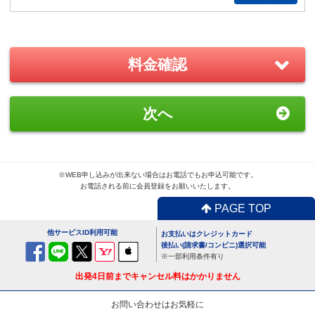
2,200
円/日（税込）
－
＋
0
料金確認
おすすめ
GoPro(ゴープロ)HERO8 レンタ
次へ
ルセット
1,870
円/日（税込）
－
＋
0
※WEB申し込みが出来ない場合はお電話でもお申込可能です。
お電話される前に会員登録をお願いいたします。
PAGE TOP
便利
USBx4ポートACアダプター
他サービスID利用可能
お支払いはクレジットカード
110
円/日（税込）
後払い(請求書/コンビニ)選択可能
※一部利用条件有り
－
＋
0
出発4日前までキャンセル料はかかりません
お問い合わせはお気軽に