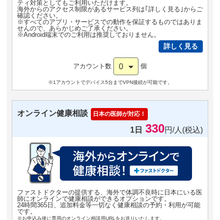
ティ対策としてもご利用いただけます。
海外からのアクセス制限があるサービス列は｢詳しく見る｣からご
確認ください。
※すべてのアプリ・サービスでの動作を保証するものではありま
せんので、あらかじめご了承ください。
※Android端末でのご利用は推奨しておりません。
詳しく見る
0
アカウント数
個
※1アカウントでデバイス5台までVPN接続が可能です。
オンライン健康相談
日本の医師が対応！
330
1日
円/人(税込)
ファストドクターの提供する、海外で体調不良時に日本にいる医
師にオンラインで健康相談ができるオプションです。
24時間365日、追加料金等一切なく健康相談の予約・利用が可能
です。
※お申込み後に専用のオンライン相談用URLをお送りいたします。