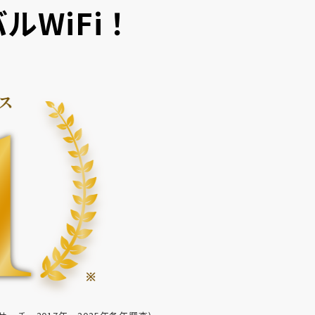
ルWiFi！