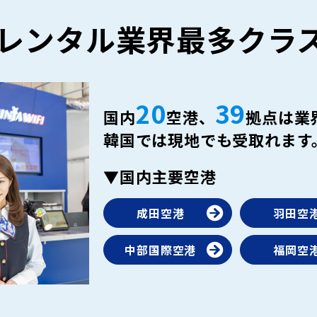
iレンタル
業界最多クラ
20
39
国内
空港、
拠点は業
韓国では現地でも受取れます
▼国内主要空港
成田空港
羽田空
中部国際空港
福岡空