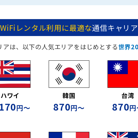
WiFiレンタル利用に最適な
通信キャリア
iエリアは、以下の人気エリアをはじめとする
世界2
ハワイ
韓国
台湾
,170
870
870
円〜
円〜
円