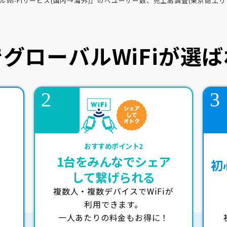
タルWi-Fiサービス(国内→海外)」のべユーザー数、売上高調査(東京商工リサ
グローバルWiFiが
選ば
おすすめポイント2
1台をみんなでシェア
初
して繋げられる
複数人・複数デバイスでWiFiが
！
利用できます。
一人あたりの料金もお得に！