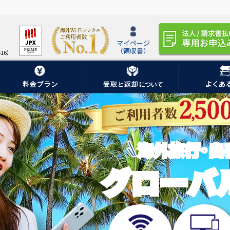
マイページ
（領収書）
16）
海外旅行
・
出
グローバル