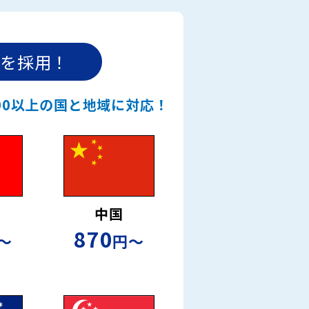
を採用！
00以上の国と地域に対応！
中国
870
〜
円〜