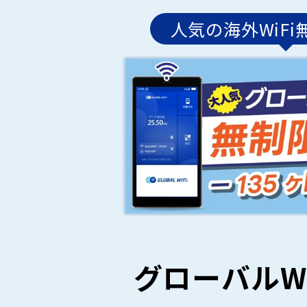
人気の海外WiF
グローバルWi