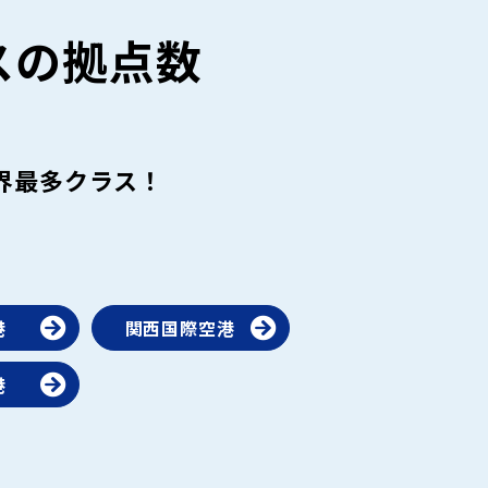
スの拠点数
界最多クラス！
。
港
関西国際空港
港