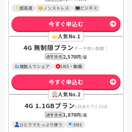
超高速
ノンストレス
ビジネス
今すぐ申込む
人気No.1
4G 無制限プラン
データ使い放題！
2,570円
通常価格
/日
複数人でシェア
SNS・動画
今すぐ申込む
人気No.2
4G 1.1GB
プラン
1日あたり1.1GB
1,870円
通常価格
/日
ひとりでたっぷり使う
SNS