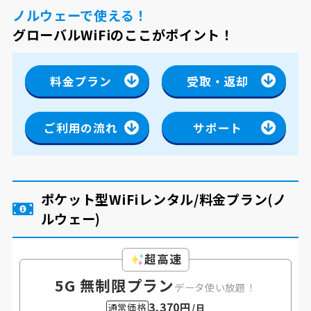
ノルウェーで使える！
グローバルWiFiのここがポイント！
料金プラン
受取・返却
ご利用の流れ
サポート
ポケット型WiFiレンタル/料金プラン
(ノ
ルウェー)
超高速
5G 無制限プラン
データ使い放題！
3,370円
通常価格
/日