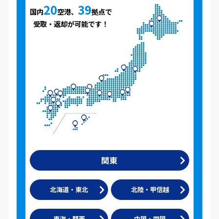
20
39
国内
空港、
拠点で
受取・返却が可能です！
関東
北海道・東北
北陸・甲信越
東海・関西
中国・四国