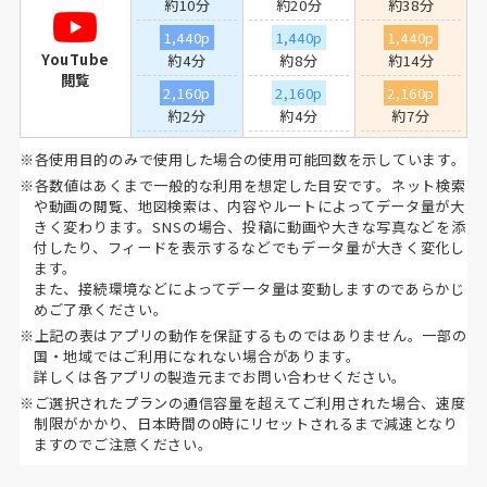
約10分
約20分
約38分
1,440p
1,440p
1,440p
YouTube
約4分
約8分
約14分
閲覧
2,160p
2,160p
2,160p
約2分
約4分
約7分
※各使用目的のみで使用した場合の使用可能回数を示しています。
※各数値はあくまで一般的な利用を想定した目安です。ネット検索
や動画の閲覧、地図検索は、内容やルートによってデータ量が大
きく変わります。SNSの場合、投稿に動画や大きな写真などを添
付したり、フィードを表示するなどでもデータ量が大きく変化し
ます。
また、接続環境などによってデータ量は変動しますのであらかじ
めご了承ください。
※上記の表はアプリの動作を保証するものではありません。一部の
国・地域ではご利用になれない場合があります。
詳しくは各アプリの製造元までお問い合わせください。
※ご選択されたプランの通信容量を超えてご利用された場合、速度
制限がかかり、日本時間の0時にリセットされるまで減速となり
ますのでご注意ください。