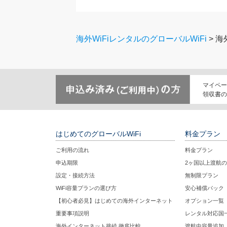
海外WiFiレンタルのグローバルWiFi
海
マイペー
領収書の
はじめてのグローバルWiFi
料金プラン
ご利用の流れ
料金プラン
申込期限
2ヶ国以上渡航
設定・接続方法
無制限プラン
WiFi容量プランの選び方
安心補償パック
【初心者必見】はじめての海外インターネット
オプション一覧
重要事項説明
レンタル対応国
海外インターネット接続 徹底比較
渡航中容量追加