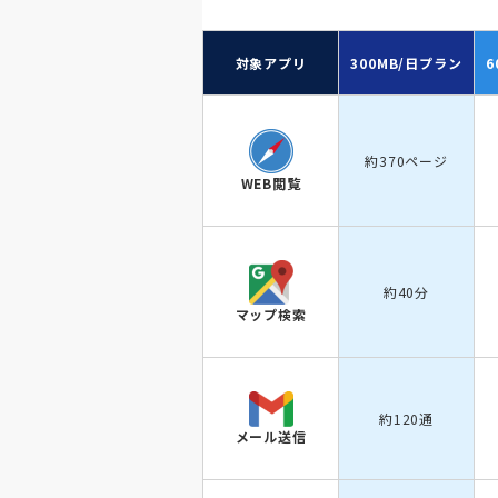
対象アプリ
300MB/日
プラン
6
約370ページ
WEB閲覧
約40分
マップ検索
約120通
メール送信