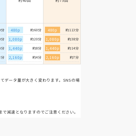
約40回
約75回
0分
480p
約60分
480p
約113分
0分
1,080p
約20分
1,080p
約38分
4分
1,440p
約8分
1,440p
約14分
2分
2,160p
約4分
2,160p
約7分
てデータ量が大きく変わります。SNSの場
。
まで減速となりますのでご注意ください。