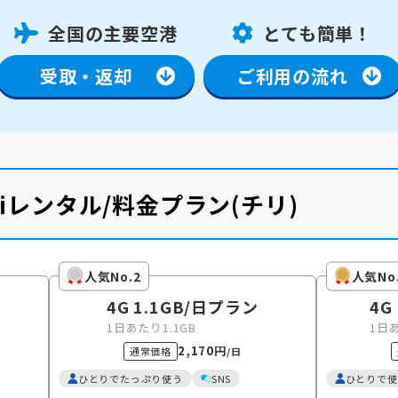
全国の主要空港
とても簡単！
受取・返却
ご利用の流れ
Fiレンタル/料金プラン
(チリ)
人気No.2
人気No
4G 1.1GB
/日
プラン
4G
1日あたり1.1GB
1日
2,170円
通常価格
/日
ひとりでたっぷり使う
SNS
ひとりで使