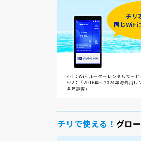
チリ
同じWiF
※1：WiFiルーターレンタルサー
※2：「2016年～2024年海外用
各年調査)
チリで使える！
グロー