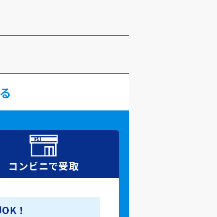
る
コンビニで
受取
OK！