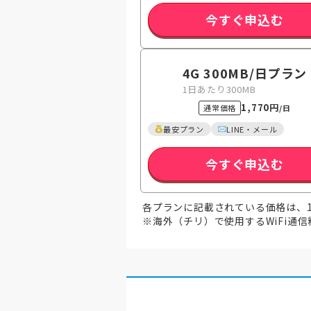
今すぐ申込む
4G 300MB
/日
プラン
1日あたり300MB
1,770円
通常価格
/日
最安プラン
LINE・メール
今すぐ申込む
各プランに記載されている価格は、
※海外（チリ）で使用するWiFi通