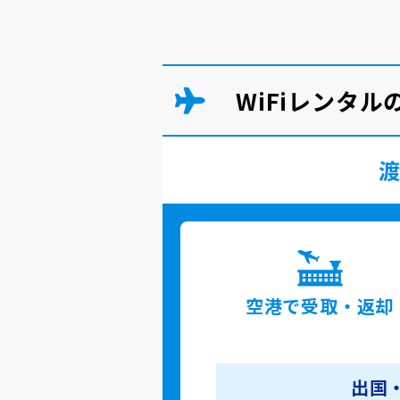
WiFiレンタ
空港で
受取・返却
出国