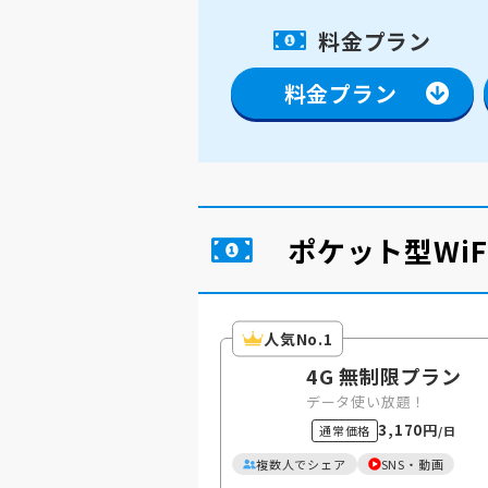
料金プラン
料金プラン
ポケット型Wi
人気No.1
4G 無制限プラン
データ使い放題！
3,170円
通常価格
/日
複数人でシェア
SNS・動画