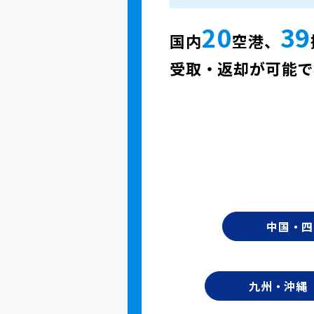
20
39
国内
空港、
受取・返却が可能で
中国・四
九州・沖縄