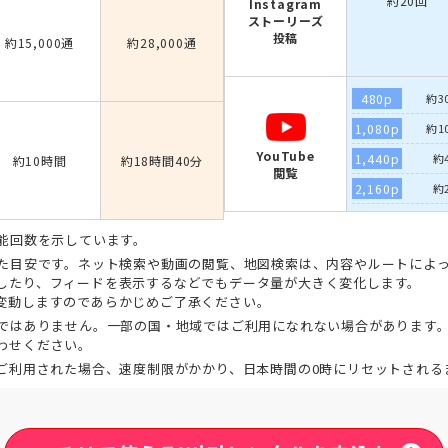
約20回
Instagram
ストーリーズ
投稿
約15,000通
約28,000通
480p
約3
1,080p
約1
YouTube
1,440p
約
約10時間
約18時間40分
閲覧
2,160p
約
能回数を示しています。
た目安です。ネット検索や動画の閲覧、地図検索は、内容やルートによっ
したり、フィードを表示するなどでもデータ量が大きく変化します。
変動しますのであらかじめご了承ください。
ではありません。一部の国・地域ではご利用になれない場合があります
わせください。
ご利用された場合、速度制限がかかり、日本時間の0時にリセットされる