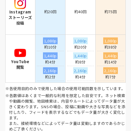
約20回
約40回
約75回
Instagram
ストーリーズ
投稿
1,080p
1,080p
1,080p
約10分
約20分
約38分
1,440p
1,440p
1,440p
YouTube
約4分
約8分
約14分
閲覧
2,160p
2,160p
2,160p
約2分
約4分
約7分
※各使用目的のみで使用した場合の使用可能回数を示しています。
※各数値はあくまで一般的な利用を想定した目安です。ネット検索
や動画の閲覧、地図検索は、内容やルートによってデータ量が大
きく変わります。SNSの場合、投稿に動画や大きな写真などを添
付したり、フィードを表示するなどでもデータ量が大きく変化し
ます。
また、接続環境などによってデータ量は変動しますのであらかじ
めご了承ください。