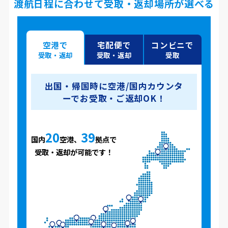
渡航日程に合わせて受取・返却場所が選べる
空港で
宅配便で
コンビニで
受取・返却
受取・返却
受取
出国・帰国時に空港/国内カウンタ
ーでお受取・ご返却OK！
20
39
国内
空港、
拠点で
受取・返却が可能です！