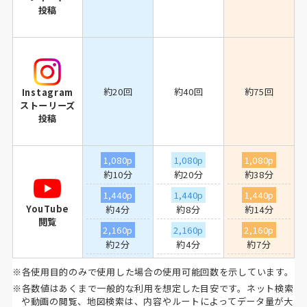
投稿
約20回
約40回
約75回
Instagram
ストーリーズ
投稿
1,080p
1,080p
1,080p
約10分
約20分
約38分
1,440p
1,440p
1,440p
YouTube
約4分
約8分
約14分
閲覧
2,160p
2,160p
2,160p
約2分
約4分
約7分
※各使用目的のみで使用した場合の使用可能回数を示しています。
※各数値はあくまで一般的な利用を想定した目安です。ネット検索
や動画の閲覧、地図検索は、内容やルートによってデータ量が大