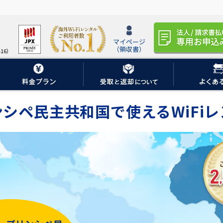
マイページ
（領収書）
16）
シペ民主共和国で使えるWiFiレ