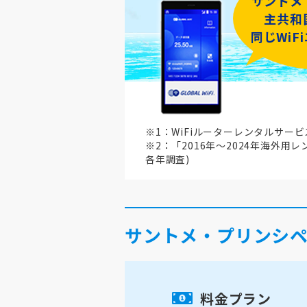
サントメ
主共和
同じWiF
※1：WiFiルーターレンタルサー
※2：「2016年～2024年海外用
各年調査)
サントメ・プリンシ
料金プラン