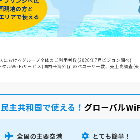
・プリンシペ民
国現地の方と
iエリアで使える
ビスにおけるグループ全体のご利用者数(2026年7月ビジョン調べ)
レンタルWi-Fiサービス(国内→海外)」のべユーザー数、売上高調査(東
ペ民主共和国で使える！
グローバルWi
全国の主要空港
とても簡単！