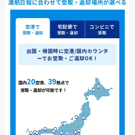
渡航日程に合わせて受取・返却場所が選べる
空港で
宅配便で
コンビニで
受取・返却
受取・返却
受取
出国・帰国時に空港/国内カウンタ
ーでお受取・ご返却OK！
20
39
国内
空港、
拠点で
受取・返却が可能です！