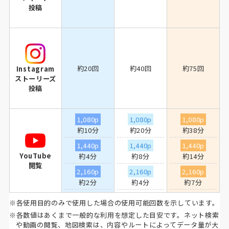
投稿
約20回
約40回
約75回
Instagram
ストーリーズ
投稿
1,080p
1,080p
1,080p
約10分
約20分
約38分
1,440p
1,440p
1,440p
YouTube
約4分
約8分
約14分
閲覧
2,160p
2,160p
2,160p
約2分
約4分
約7分
※各使用目的のみで使用した場合の使用可能回数を示しています。
※各数値はあくまで一般的な利用を想定した目安です。ネット検索
や動画の閲覧、地図検索は、内容やルートによってデータ量が大