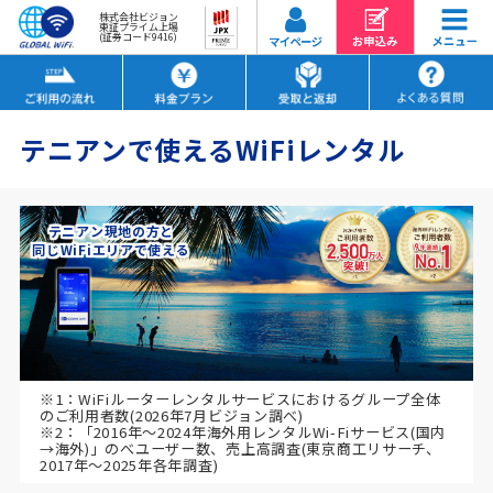
株式会社ビジョン
東証プライム上場
(証券コード9416)
テニアンで使えるWiFiレンタル
テニアン現地の方と
同じWiFiエリアで使える
※1：WiFiルーターレンタルサービスにおけるグループ全体
のご利用者数(2026年7月ビジョン調べ)
※2：「2016年～2024年海外用レンタルWi-Fiサービス(国内
→海外)」のべユーザー数、売上高調査(東京商工リサーチ、
2017年～2025年各年調査)