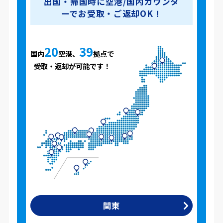
出国・帰国時に空港/国内カウンタ
ーでお受取・ご返却OK！
20
39
国内
空港、
拠点で
受取・返却が可能です！
関東