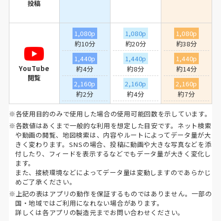
投稿
1,080p
1,080p
1,080p
約10分
約20分
約38分
1,440p
1,440p
1,440p
YouTube
約4分
約8分
約14分
閲覧
2,160p
2,160p
2,160p
約2分
約4分
約7分
※各使用目的のみで使用した場合の使用可能回数を示しています。
※各数値はあくまで一般的な利用を想定した目安です。ネット検索
や動画の閲覧、地図検索は、内容やルートによってデータ量が大
きく変わります。SNSの場合、投稿に動画や大きな写真などを添
付したり、フィードを表示するなどでもデータ量が大きく変化し
ます。
また、接続環境などによってデータ量は変動しますのであらかじ
めご了承ください。
※上記の表はアプリの動作を保証するものではありません。一部の
国・地域ではご利用になれない場合があります。
詳しくは各アプリの製造元までお問い合わせください。