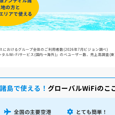
領アンティル諸
現地の方と
iエリアで使える
ビスにおけるグループ全体のご利用者数(2026年7月ビジョン調べ)
レンタルWi-Fiサービス(国内→海外)」のべユーザー数、売上高調査(東
諸島で使える！
グローバルWiFiの
全国の主要空港
とても簡単！