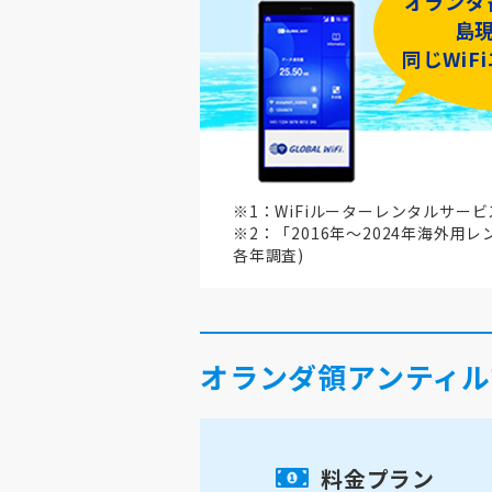
オランダ
島
同じWiF
※1：WiFiルーターレンタルサー
※2：「2016年～2024年海外用
各年調査)
オランダ領アンティル
料金プラン