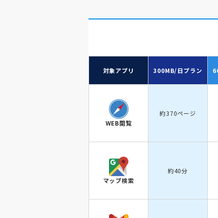
対象アプリ
300MB/日
プラン
6
約370ページ
WEB閲覧
約40分
マップ検索