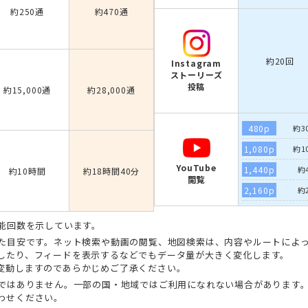
約250通
約470通
約20回
Instagram
ストーリーズ
投稿
約15,000通
約28,000通
480p
約3
1,080p
約1
YouTube
1,440p
約
約10時間
約18時間40分
閲覧
2,160p
約
能回数を示しています。
た目安です。ネット検索や動画の閲覧、地図検索は、内容やルートによっ
したり、フィードを表示するなどでもデータ量が大きく変化します。
変動しますのであらかじめご了承ください。
ではありません。一部の国・地域ではご利用になれない場合があります
わせください。