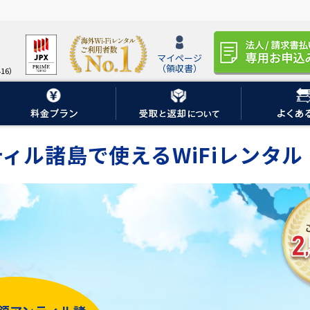
マイページ
（領収書）
16）
ィル諸島で使えるWiFiレンタル