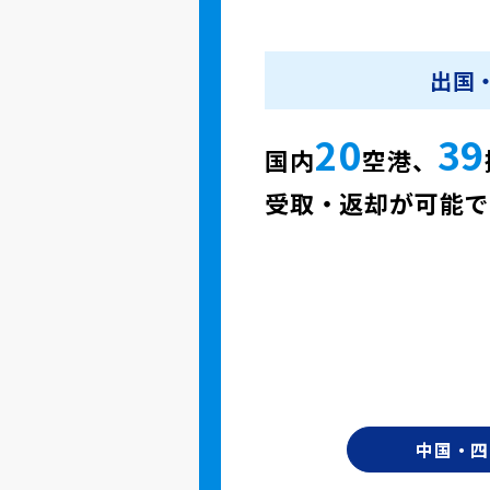
出国
20
39
国内
空港、
受取・返却が可能で
中国・四