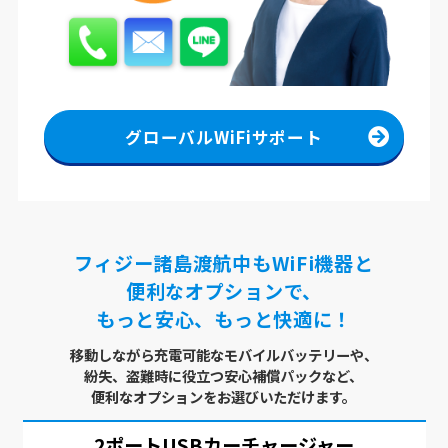
グローバルWiFiサポート
フィジー諸島渡航中もWiFi機器と
便利なオプションで、
もっと安心、もっと快適に！
移動しながら充電可能なモバイルバッテリーや、
紛失、盗難時に役立つ安心補償パックなど、
便利なオプションをお選びいただけます。
ー
USBx4ポート
ACアダプター