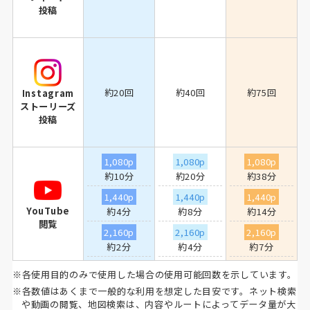
投稿
約20回
約40回
約75回
Instagram
ストーリーズ
投稿
1,080p
1,080p
1,080p
約10分
約20分
約38分
1,440p
1,440p
1,440p
YouTube
約4分
約8分
約14分
閲覧
2,160p
2,160p
2,160p
約2分
約4分
約7分
※各使用目的のみで使用した場合の使用可能回数を示しています。
※各数値はあくまで一般的な利用を想定した目安です。ネット検索
や動画の閲覧、地図検索は、内容やルートによってデータ量が大