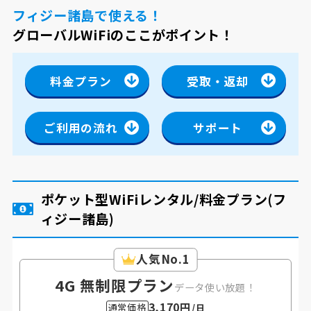
フィジー諸島で使える！
グローバルWiFiのここがポイント！
料金プラン
受取・返却
ご利用の流れ
サポート
ポケット型WiFiレンタル/料金プラン
(フ
ィジー諸島)
人気No.1
4G 無制限プラン
データ使い放題！
3,170円
通常価格
/日