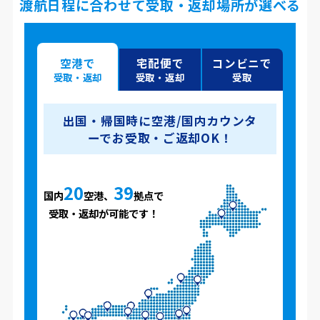
渡航日程に合わせて受取・返却場所が選べる
空港で
宅配便で
コンビニで
受取・返却
受取・返却
受取
出国・帰国時に空港/国内カウンタ
ーでお受取・ご返却OK！
20
39
国内
空港、
拠点で
受取・返却が可能です！