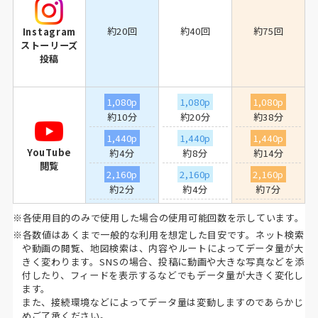
約20回
約40回
約75回
Instagram
ストーリーズ
投稿
1,080p
1,080p
1,080p
約10分
約20分
約38分
1,440p
1,440p
1,440p
YouTube
約4分
約8分
約14分
閲覧
2,160p
2,160p
2,160p
約2分
約4分
約7分
※各使用目的のみで使用した場合の使用可能回数を示しています。
※各数値はあくまで一般的な利用を想定した目安です。ネット検索
や動画の閲覧、地図検索は、内容やルートによってデータ量が大
きく変わります。SNSの場合、投稿に動画や大きな写真などを添
付したり、フィードを表示するなどでもデータ量が大きく変化し
ます。
また、接続環境などによってデータ量は変動しますのであらかじ
めご了承ください。