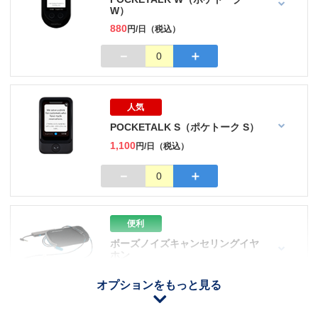
W）
880
円/日（税込）
－
＋
0
人気
POCKETALK S（ポケトーク S）
1,100
円/日（税込）
－
＋
0
便利
ボーズノイズキャンセリングイヤ
ホン
110
円/日（税込）
オプションをもっと見る
iOS用
－
＋
0