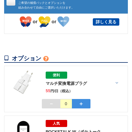
ご希望の補償パックとオプションを
組み合わせて自由にご選択いただけます。
or
or
詳しく見る

オプション

便利
マルチ変換電源プラグ
55
円/日（税込）
－
＋
0
人気
POCKETALK W（ポケトーク