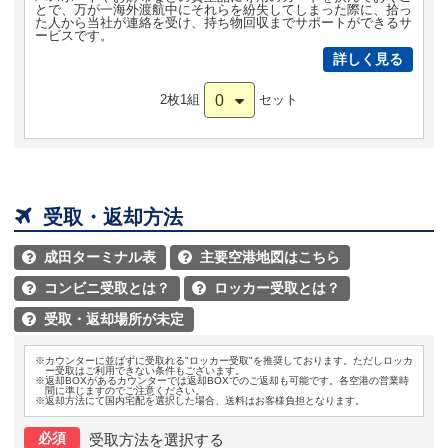
とで、万が一海外渡航中にそれらを紛失してしまった際に、拾っ
た人から当社が連絡を受け、持ち物回収までサポートができるサ
ービスです。
詳しく見る
0
2枚1組
セット

受取・返却方法
成田ターミナル表
主要空港地図はこちら


コンビニ受取とは？
ロッカー受取とは？


受取・返却場所が未定

※カウンターに並ばずに受取れる"ロッカー受取"を推奨しております。ただしロッカ
ー受取はご利用できない条件もございます。
※返却BOXがあるカウンターでは返却BOXでのご返却も可能です。各空港の営業時
間に準じますのでご注意ください。
※返却方法にて国内宅配を選択した場合、送料はお客様負担となります。
必須
受取方法を選択する