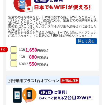
空港での待ち時間など、日本を出発する前からWiFiをご利用いた
だけるオプションです。宅配受取なら、空港までの移動時間も快
適にWiFiをご利用いただけます。
出発前に試しに使いたい方、スマホの容量を消費せずに通信した
い方におすすめです。
WiFi機器を複数台お申込みの場合、すべての台数に本オプション
が適用されます。（台数分のご利用料金が発生いたします。）
詳しく見る
1,650
すすめ
3GB
円(税込)
880
1GB
円(税込)
550
500MB
円(税込)
別行動用プラス1台オプション
別行動に便利