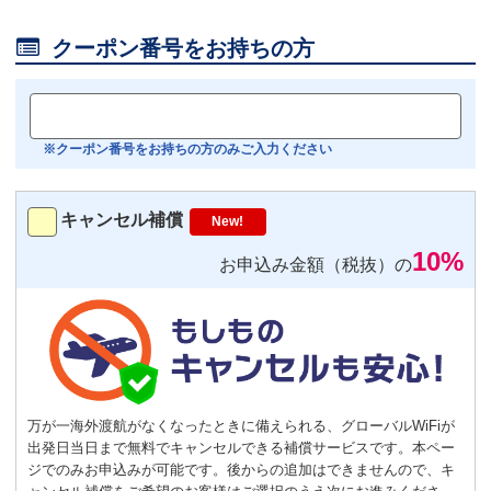
Android用
－
＋
0

クーポン番号をお持ちの方
おすすめ
【機内モニター接続可】
Bluetoothイヤホン対応
※クーポン番号をお持ちの方のみご入力ください
トランスミッター
220
円/日（税込）
キャンセル補償
New!
－
＋
0
10%
お申込み金額（税抜）の
便利
返却不要
気圧コントロール機能付き耳栓
1,540
円（税込）/個
通常
サイズ
－
＋
0
万が一海外渡航がなくなったときに備えられる、グローバルWiFiが
出発日当日まで無料でキャンセルできる補償サービスです。本ペー
S
サイズ
－
＋
0
ジでのみお申込みが可能です。後からの追加はできませんので、キ