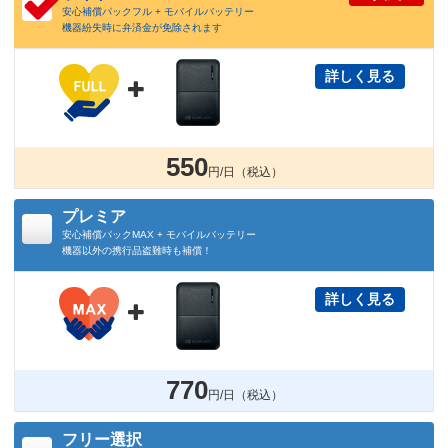
安心補償パックフル + モバイルバッテリー
機器紛失時に弁済金が免除されます
詳しく見る

550
円/日（税込）
プレミア
安心補償パックMAX + モバイルバッテリー
機器以外の携行品盗難時も補償！
詳しく見る

770
円/日（税込）
フリー選択