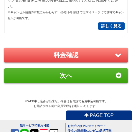
ャンセル補償をご希望のお客様はご選択のうえ次にお進みくださ
い。
New!
※キャンセル補償の有無にかかわらず、出発日4日前まではマイページにて無料でキャン
GoPro(ゴープロ)HERO12 レンタ
セルが可能です。
ルセット
詳しく見る
2,200
円/日（税込）
－
＋
0
料金確認
おすすめ
GoPro(ゴープロ)HERO8 レンタ
次へ
ルセット
1,870
円/日（税込）
－
＋
0
※WEB申し込みが出来ない場合はお電話でもお申込可能です。
お電話される前に会員登録をお願いいたします。
PAGE TOP
便利
USBx4ポートACアダプター
他サービスID利用可能
お支払いはクレジットカード
110
円/日（税込）
後払い(請求書/コンビニ)選択可能