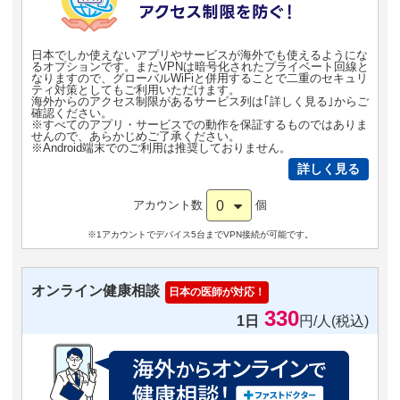
日本でしか使えないアプリやサービスが海外でも使えるようにな
るオプションです。またVPNは暗号化されたプライベート回線と
なりますので、グローバルWiFiと併用することで二重のセキュリ
ティ対策としてもご利用いただけます。
海外からのアクセス制限があるサービス列は｢詳しく見る｣からご
確認ください。
※すべてのアプリ・サービスでの動作を保証するものではありま
せんので、あらかじめご了承ください。
※Android端末でのご利用は推奨しておりません。
詳しく見る
0
アカウント数
個
※1アカウントでデバイス5台までVPN接続が可能です。
オンライン健康相談
日本の医師が対応！
330
1日
円/人(税込)