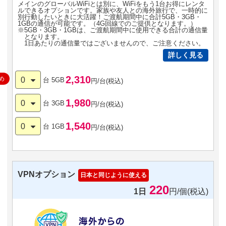
メインのグローバルWiFiとは別に、WiFiをもう1台お得にレンタ
ルできるオプションです。家族や友人との海外旅行で、一時的に
別行動したいときに大活躍！ご渡航期間中に合計5GB・3GB・
1GBの通信が可能です。（4G回線でのご提供となります。）
※5GB・3GB・1GBは、ご渡航期間中に使用できる合計の通信量
となります。
1日あたりの通信量ではございませんので、ご注意ください。
詳しく見る
2,310
め
0
台
5GB
円/台(税込)
1,980
0
台
3GB
円/台(税込)
1,540
0
台
1GB
円/台(税込)
VPNオプション
日本と同じように使える
220
1日
円/個(税込)