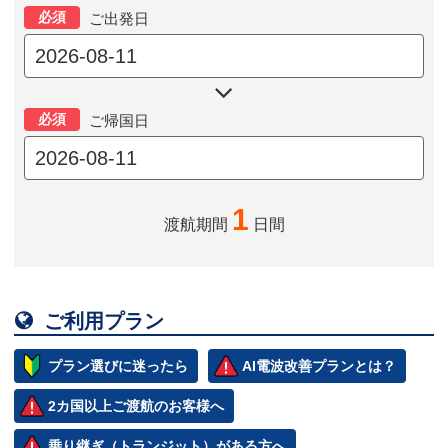
必須
ご出発日

必須
ご帰国日
1
渡航期間
日間

ご利用プラン
プラン選びに迷ったら
AI電波改善プランとは？
2カ国以上ご渡航のお客様へ
乗り継ぎ（トランジット）がある方へ