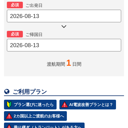
必須
ご出発日

必須
ご帰国日
1
渡航期間
日間

ご利用プラン
プラン選びに迷ったら
AI電波改善プランとは？
2カ国以上ご渡航のお客様へ
乗り継ぎ（トランジット）がある方へ