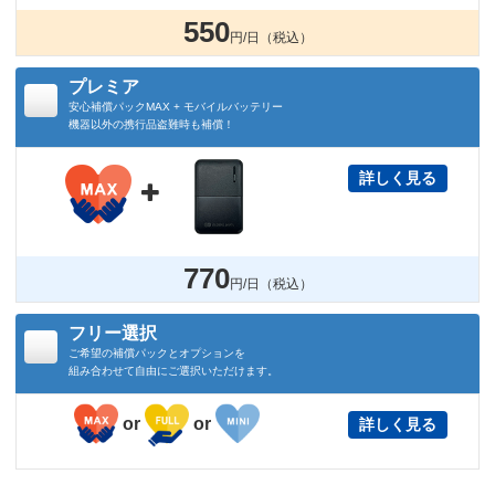
550
円/日（税込）
プレミア
安心補償パックMAX + モバイルバッテリー
機器以外の携行品盗難時も補償！
詳しく見る

770
円/日（税込）
フリー選択
ご希望の補償パックとオプションを
組み合わせて自由にご選択いただけます。
or
or
詳しく見る