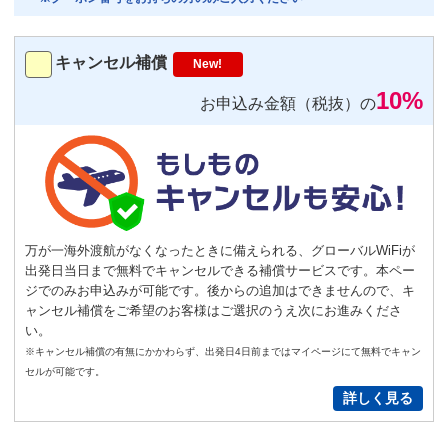
トランスミッター
220
円/日（税込）
キャンセル補償
New!
－
＋
0
10%
お申込み金額（税抜）の
便利
返却不要
気圧コントロール機能付き耳栓
1,540
円（税込）/個
通常
サイズ
－
＋
0
万が一海外渡航がなくなったときに備えられる、グローバルWiFiが
出発日当日まで無料でキャンセルできる補償サービスです。本ペー
S
サイズ
－
＋
0
ジでのみお申込みが可能です。後からの追加はできませんので、キ
ャンセル補償をご希望のお客様はご選択のうえ次にお進みくださ
い。
New!
※キャンセル補償の有無にかかわらず、出発日4日前まではマイページにて無料でキャン
GoPro(ゴープロ)HERO12 レンタ
セルが可能です。
ルセット
詳しく見る
2,200
円/日（税込）