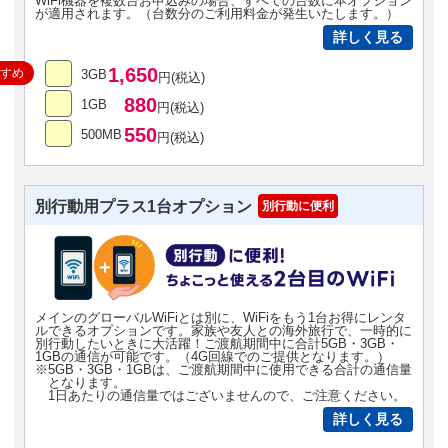
WiFi機器を複数台お申込みの場合、すべての台数に本オプション
が適用されます。（台数分のご利用料金が発生いたします。）
詳しく見る
1,650
すすめ
3GB
円(税込)
880
1GB
円(税込)
550
500MB
円(税込)
別行動用プラス1台オプション
別行動に便利
メインのグローバルWiFiとは別に、WiFiをもう1台お得にレンタ
ルできるオプションです。家族や友人との海外旅行で、一時的に
別行動したいときに大活躍！ご渡航期間中に合計5GB・3GB・
1GBの通信が可能です。（4G回線でのご提供となります。）
※5GB・3GB・1GBは、ご渡航期間中に使用できる合計の通信量
となります。
1日あたりの通信量ではございませんので、ご注意ください。
詳しく見る