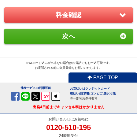
－
＋
0
料金確認
おすすめ
GoPro(ゴープロ)HERO8 レンタ
次へ
ルセット
1,870
円/日（税込）
－
＋
0
※WEB申し込みが出来ない場合はお電話でもお申込可能です。
お電話される前に会員登録をお願いいたします。
PAGE TOP
便利
USBx4ポートACアダプター
他サービスID利用可能
お支払いはクレジットカード
110
円/日（税込）
後払い(請求書/コンビニ)選択可能
※一部利用条件有り
－
＋
0
出発4日前までキャンセル料はかかりません
お問い合わせはお気軽に
0120-510-195
便利
24時間受付