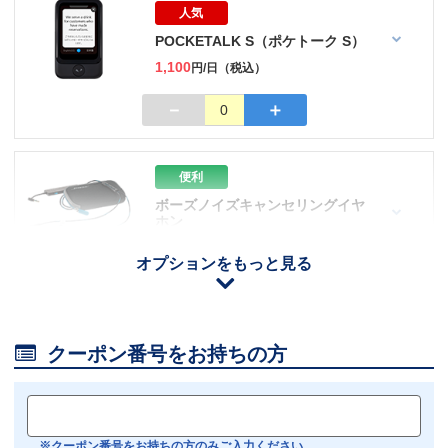
人気
POCKETALK S（ポケトーク S）
1,100
円/日（税込）
－
＋
0
便利
ボーズノイズキャンセリングイヤ
ホン
110
円/日（税込）
オプションをもっと見る
iOS用
－
＋
0
Android用
－
＋
0

クーポン番号をお持ちの方
おすすめ
【機内モニター接続可】
Bluetoothイヤホン対応
※クーポン番号をお持ちの方のみご入力ください