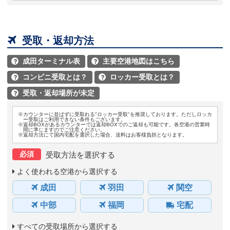

受取・返却方法
成田ターミナル表
主要空港地図はこちら


コンビニ受取とは？
ロッカー受取とは？


受取・返却場所が未定

※カウンターに並ばずに受取れる"ロッカー受取"を推奨しております。ただしロッカ
ー受取はご利用できない条件もございます。
※返却BOXがあるカウンターでは返却BOXでのご返却も可能です。各空港の営業時
間に準じますのでご注意ください。
※返却方法にて国内宅配を選択した場合、送料はお客様負担となります。
必須
受取方法を選択する
よく使われる空港から選択する
成田
羽田
関空
中部
福岡
宅配
すべての受取場所から選択する