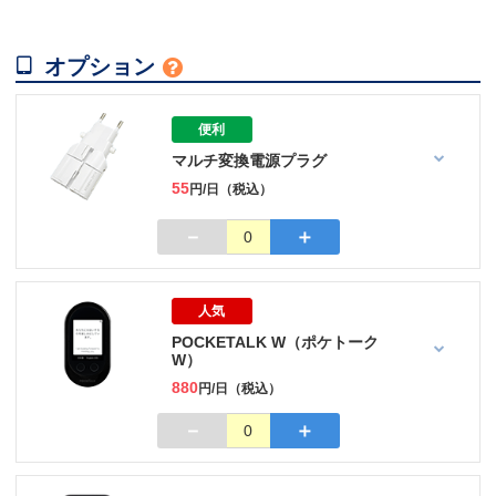

オプション

便利
マルチ変換電源プラグ
55
円/日（税込）
－
＋
0
人気
POCKETALK W（ポケトーク
W）
880
円/日（税込）
－
＋
0