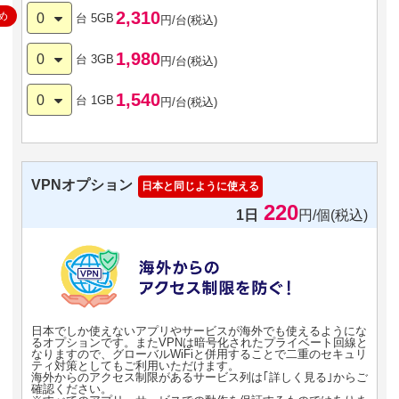
2,310
め
0
台
5GB
円/台(税込)
1,980
0
台
3GB
円/台(税込)
1,540
0
台
1GB
円/台(税込)
VPNオプション
日本と同じように使える
220
1日
円/個(税込)
日本でしか使えないアプリやサービスが海外でも使えるようにな
るオプションです。またVPNは暗号化されたプライベート回線と
なりますので、グローバルWiFiと併用することで二重のセキュリ
ティ対策としてもご利用いただけます。
海外からのアクセス制限があるサービス列は｢詳しく見る｣からご
確認ください。