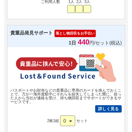
ご利用人数
1人
2人
3人
貴重品発見サポート
落とし物回収をお手伝い
440
1日
円/セット(税込)
パスポートやお財布などの貴重品に専用のカードを挟んでおくこ
とで、万が一海外渡航中にそれらを紛失してしまった際に、拾っ
た人から当社が連絡を受け、持ち物回収までサポートができるサ
ービスです。
詳しく見る
0
2枚1組
セット