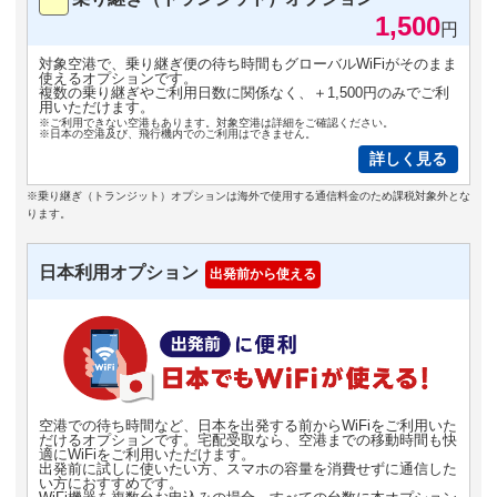
1,500
円
対象空港で、乗り継ぎ便の待ち時間もグローバルWiFiがそのまま
使えるオプションです。
複数の乗り継ぎやご利用日数に関係なく、＋1,500円のみでご利
用いただけます。
※ご利用できない空港もあります。対象空港は詳細をご確認ください。
※日本の空港及び、飛行機内でのご利用はできません。
詳しく見る
※乗り継ぎ（トランジット）オプションは海外で使用する通信料金のため課税対象外とな
ります。
日本利用オプション
出発前から使える
空港での待ち時間など、日本を出発する前からWiFiをご利用いた
だけるオプションです。宅配受取なら、空港までの移動時間も快
適にWiFiをご利用いただけます。
出発前に試しに使いたい方、スマホの容量を消費せずに通信した
い方におすすめです。