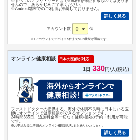
※すべてのアプリ・サービスでの動作を保証するものではありま
せんので、あらかじめご了承ください。
※Android端末でのご利用は推奨しておりません。
詳しく見る
0
アカウント数
個
※1アカウントでデバイス5台までVPN接続が可能です。
オンライン健康相談
日本の医師が対応！
330
1日
円/人(税込)
ファストドクターの提供する、海外で体調不良時に日本にいる医
師にオンラインで健康相談ができるオプションです。
24時間365日、追加料金等一切なく健康相談の予約・利用が可能
です。
※お申込み後に専用のオンライン相談用URLをお送りいたします。
詳しく見る