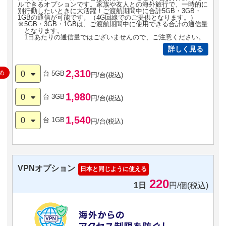
ルできるオプションです。家族や友人との海外旅行で、一時的に
別行動したいときに大活躍！ご渡航期間中に合計5GB・3GB・
1GBの通信が可能です。（4G回線でのご提供となります。）
※5GB・3GB・1GBは、ご渡航期間中に使用できる合計の通信量
となります。
1日あたりの通信量ではございませんので、ご注意ください。
詳しく見る
2,310
め
0
台
5GB
円/台(税込)
1,980
0
台
3GB
円/台(税込)
1,540
0
台
1GB
円/台(税込)
VPNオプション
日本と同じように使える
220
1日
円/個(税込)