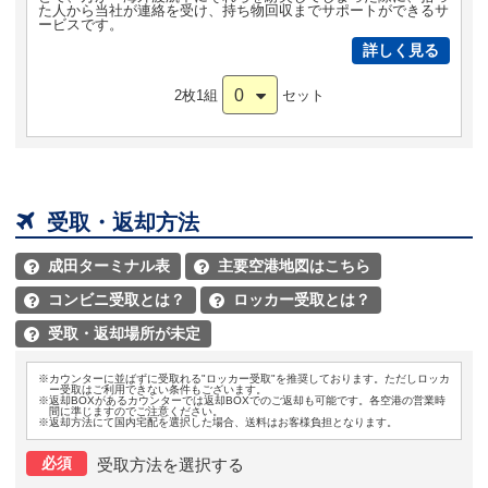
た人から当社が連絡を受け、持ち物回収までサポートができるサ
ービスです。
詳しく見る
0
2枚1組
セット

受取・返却方法
成田ターミナル表
主要空港地図はこちら


コンビニ受取とは？
ロッカー受取とは？


受取・返却場所が未定

※カウンターに並ばずに受取れる"ロッカー受取"を推奨しております。ただしロッカ
ー受取はご利用できない条件もございます。
※返却BOXがあるカウンターでは返却BOXでのご返却も可能です。各空港の営業時
間に準じますのでご注意ください。
※返却方法にて国内宅配を選択した場合、送料はお客様負担となります。
必須
受取方法を選択する