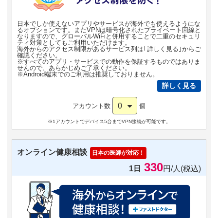
日本でしか使えないアプリやサービスが海外でも使えるようにな
るオプションです。またVPNは暗号化されたプライベート回線と
なりますので、グローバルWiFiと併用することで二重のセキュリ
ティ対策としてもご利用いただけます。
海外からのアクセス制限があるサービス列は｢詳しく見る｣からご
確認ください。
※すべてのアプリ・サービスでの動作を保証するものではありま
せんので、あらかじめご了承ください。
※Android端末でのご利用は推奨しておりません。
詳しく見る
0
アカウント数
個
※1アカウントでデバイス5台までVPN接続が可能です。
オンライン健康相談
日本の医師が対応！
330
1日
円/人(税込)