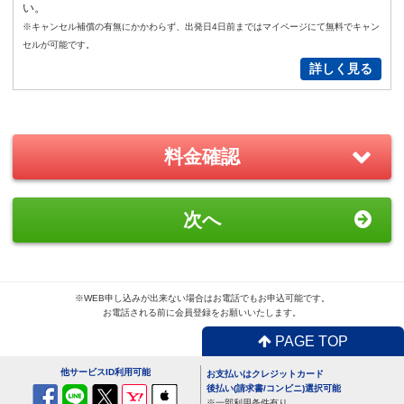
い。
New!
※キャンセル補償の有無にかかわらず、出発日4日前まではマイページにて無料でキャン
GoPro(ゴープロ)HERO12 レンタ
セルが可能です。
ルセット
詳しく見る
2,200
円/日（税込）
－
＋
0
料金確認
おすすめ
GoPro(ゴープロ)HERO8 レンタ
次へ
ルセット
1,870
円/日（税込）
－
＋
0
※WEB申し込みが出来ない場合はお電話でもお申込可能です。
お電話される前に会員登録をお願いいたします。
PAGE TOP
便利
USBx4ポートACアダプター
他サービスID利用可能
お支払いはクレジットカード
110
円/日（税込）
後払い(請求書/コンビニ)選択可能
※一部利用条件有り