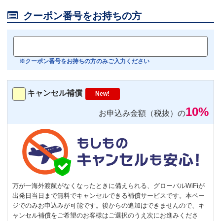
Android用
－
＋
0

クーポン番号をお持ちの方
おすすめ
【機内モニター接続可】
Bluetoothイヤホン対応
※クーポン番号をお持ちの方のみご入力ください
トランスミッター
220
円/日（税込）
キャンセル補償
New!
－
＋
0
10%
お申込み金額（税抜）の
便利
返却不要
気圧コントロール機能付き耳栓
1,540
円（税込）/個
通常
サイズ
－
＋
0
万が一海外渡航がなくなったときに備えられる、グローバルWiFiが
出発日当日まで無料でキャンセルできる補償サービスです。本ペー
S
サイズ
－
＋
0
ジでのみお申込みが可能です。後からの追加はできませんので、キ
ャンセル補償をご希望のお客様はご選択のうえ次にお進みくださ