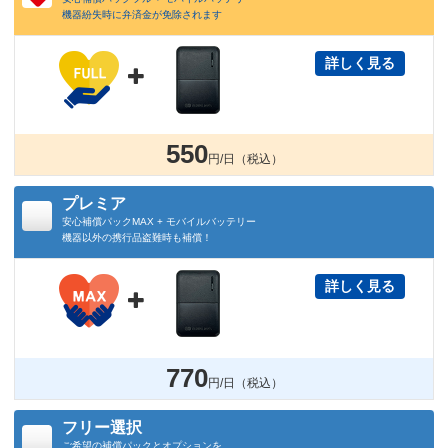
機器紛失時に弁済金が免除されます
詳しく見る

550
円/日（税込）
プレミア
安心補償パックMAX + モバイルバッテリー
機器以外の携行品盗難時も補償！
詳しく見る

770
円/日（税込）
フリー選択
ご希望の補償パックとオプションを