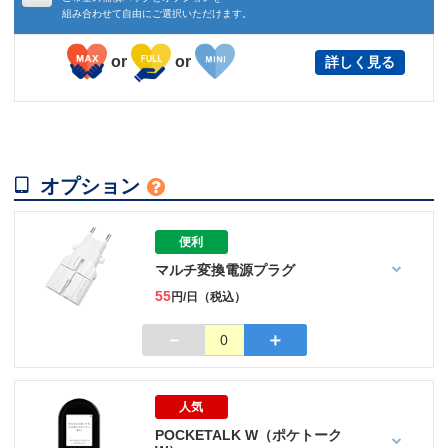
組み合わせて自由にご選択いただけます。
or
or
詳しく見る

オプション

便利
マルチ変換電源プラグ
55
円/日（税込）
－
＋
0
人気
POCKETALK W（ポケトーク