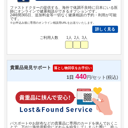
ファストドクターの提供する、海外で体調不良時に日本にいる医
師にオンラインで健康相談ができるオプションです。
24時間365日、追加料金等一切なく健康相談の予約・利用が可能
です。
※お申込み後に専用のオンライン相談用URLをお送りいたします。
詳しく見る
ご利用人数
1人
2人
3人
貴重品発見サポート
落とし物回収をお手伝い
440
1日
円/セット(税込)
パスポートやお財布などの貴重品に専用のカードを挟んでおくこ
とで、万が一海外渡航中にそれらを紛失してしまった際に、拾っ