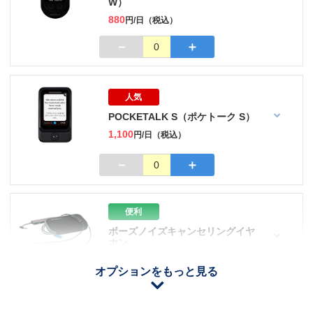
W）
880
円/日（税込）
－
＋
0
人気
POCKETALK S（ポケトーク S）
1,100
円/日（税込）
－
＋
0
便利
ボーズノイズキャンセリングイヤ
ホン
110
円/日（税込）
オプションをもっと見る
iOS用
－
＋
0