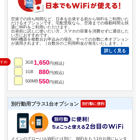
空港での待ち時間など、日本を出発する前からWiFiをご利用いた
だけるオプションです。宅配受取なら、空港までの移動時間も快
適にWiFiをご利用いただけます。
出発前に試しに使いたい方、スマホの容量を消費せずに通信した
い方におすすめです。
WiFi機器を複数台お申込みの場合、すべての台数に本オプション
が適用されます。（台数分のご利用料金が発生いたします。）
詳しく見る
1,650
すすめ
3GB
円(税込)
880
1GB
円(税込)
550
500MB
円(税込)
別行動用プラス1台オプション
別行動に便利
メインのグローバルWiFiとは別に、WiFiをもう1台お得にレンタ