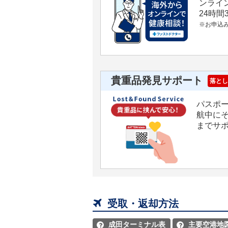
ンライ
24時
※お申込
貴重品発見サポート
落とし
パスポ
航中に
までサ

受取・返却方法
成田ターミナル表
主要空港地

