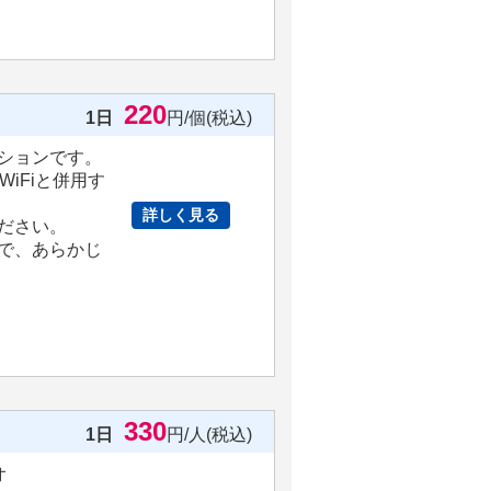
220
1日
円/個(税込)
ションです。
iFiと併用す
詳しく見る
ださい。
で、あらかじ
330
1日
円/人(税込)
オ