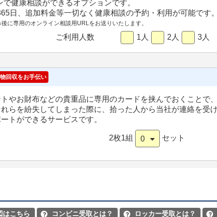
ンで健康相談ができるオプションです。
間365日、追加料金等一切なく健康相談の予約・利用が可能です
み後に専用のオンライン相談用URLをお送りいたします。
ご利用人数
1人
2人
3人
物回収をお手伝い
ートやお財布などの貴重品に専用のカードを挟んでおくことで
それらを紛失してしまった際に、拾った人から当社が連絡を受
ポートができるサービスです。
2枚1組
セット
0
図はこちら
コンビニ受取とは？
ロッカー受取とは？


