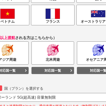
ベトナム
フランス
オーストラリア 
国以上渡航
される方はこちらから）
アジア
周遊
北米
周遊
オセアニア
対応国一覧
対応国一覧
対応国一
国（プラン）を選択する
ーランド 5G(超高速) 容量無制限
すると速度制限がかかり、通信速度が低速となります（無制限プランを