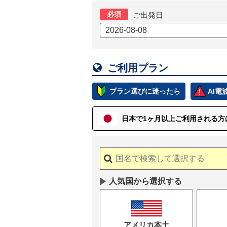
必須
ご出発日

ご利用プラン
プラン選びに迷ったら
AI
日本で1ヶ月以上
ご
利用される方
人気国から選択する
アメリカ本土