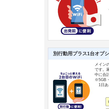
別行動用プラス1台オプ
メインの
です。
中に合計
※5G
1日