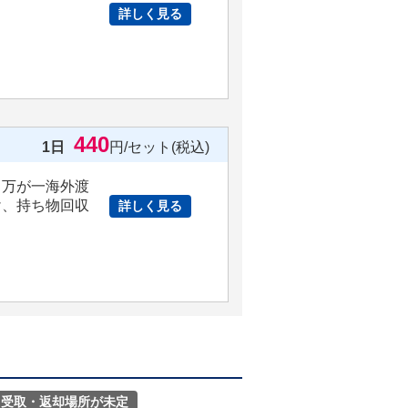
詳しく見る
。
440
1日
円/セット(税込)
、万が一海外渡
け、持ち物回収
詳しく見る
受取・返却場所が未定