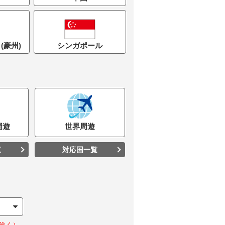
(豪州)
シンガポール
周遊
世界
周遊
覧
対応国一覧
除く）。