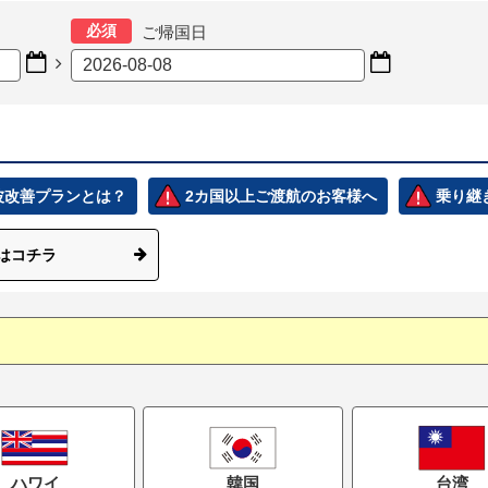
必須
ご帰国日



電波改善プランとは？
2カ国以上ご渡航のお客様へ
乗り継
はコチラ
ハワイ
韓国
台湾