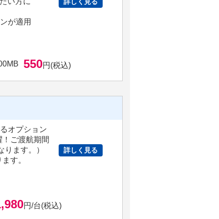
たい方に
詳しく見る
ョンが適用
550
00MB
円(税込)
きるオプション
躍！ご渡航期間
となります。）
詳しく見る
ります。
1,980
円/台(税込)