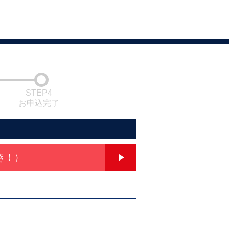
STEP4
お申込完了
き！）