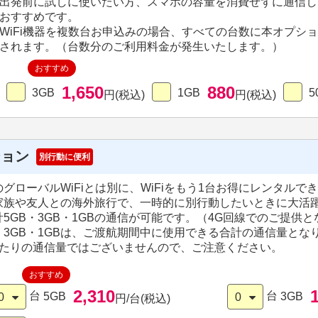
出発前に試しに使いたい方、スマホの容量を消費せずに通信し
おすすめです。
WiFi機器を複数台お申込みの場合、すべての台数に本オプシ
されます。（台数分のご利用料金が発生いたします。）
おすすめ
1,650
880
3GB
1GB
5
円(税込)
円(税込)
ション
別行動に便利
グローバルWiFiとは別に、WiFiをもう1台お得にレンタルで
家族や友人との海外旅行で、一時的に別行動したいときに大活
5GB・3GB・1GBの通信が可能です。（4G回線でのご提供
B・3GB・1GBは、ご渡航期間中に使用できる合計の通信量とな
あたりの通信量ではございませんので、ご注意ください。
おすすめ
2,310
台
台
5GB
3GB
0
0
円/台(税込)