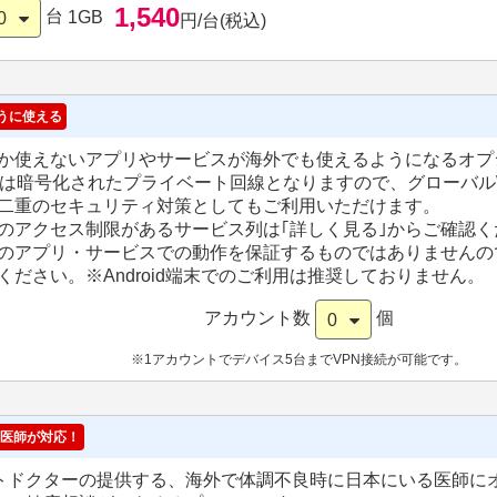
1,540
台
1GB
0
円/台(税込)
うに使える
か使えないアプリやサービスが海外でも使えるようになるオプ
Nは暗号化されたプライベート回線となりますので、グローバルW
二重のセキュリティ対策としてもご利用いただけます。
のアクセス制限があるサービス列は｢詳しく見る｣からご確認く
のアプリ・サービスでの動作を保証するものではありませんの
ください。
※Android端末でのご利用は推奨しておりません。
アカウント数
個
0
※1アカウントでデバイス5台までVPN接続が可能です。
医師が対応！
トドクターの提供する、海外で体調不良時に日本にいる医師に