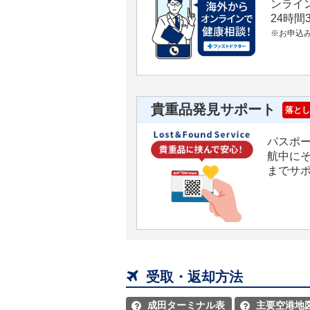
ンライ
24時
※お申込
貴重品発見サポート
落とし
パスポ
航中に
までサ

受取・返却方法
成田ターミナル表
主要空港地

