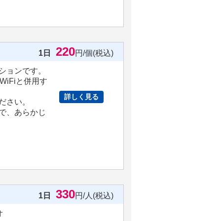
220
1日
円/個(税込)
ションです。
iFiと併用す
詳しく見る
ださい。
で、あらかじ
330
1日
円/人(税込)
オ