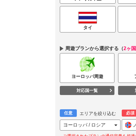
タイ
周遊プランから選択する
（
2ヶ
ヨーロッパ
周遊
対応国一覧
任意
必須
エリアを絞り込む
ヨーロッパ / ロシア
ノ
ご選択されたプランの通信容量を超過