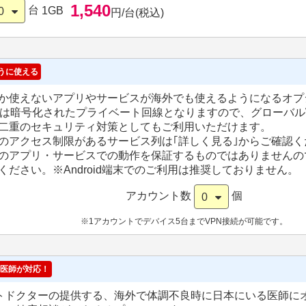
1,540
台
1GB
0
円/台(税込)
うに使える
か使えないアプリやサービスが海外でも使えるようになるオプ
Nは暗号化されたプライベート回線となりますので、グローバルW
二重のセキュリティ対策としてもご利用いただけます。
のアクセス制限があるサービス列は｢詳しく見る｣からご確認く
のアプリ・サービスでの動作を保証するものではありませんの
ください。
※Android端末でのご利用は推奨しておりません。
アカウント数
個
0
※1アカウントでデバイス5台までVPN接続が可能です。
医師が対応！
トドクターの提供する、海外で体調不良時に日本にいる医師に