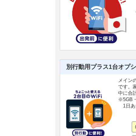
別行動用プラス1台オプ
メインの
です。
中に合計
※5G
1日