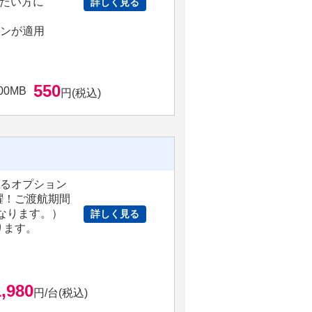
たい方に
詳しく見る
ョンが適用
550
00MB
円(税込)
きるオプション
躍！ご渡航期間
となります。）
詳しく見る
ります。
1,980
円/台(税込)