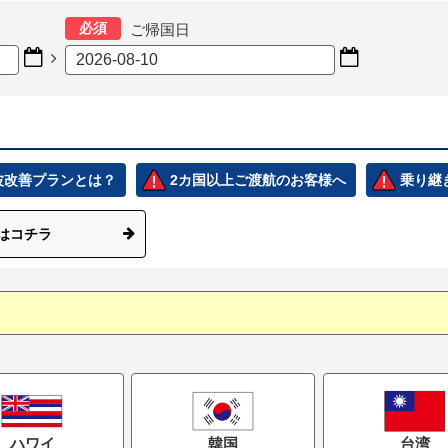
必須
ご帰国日



電波改善プランとは？
2カ国以上ご渡航のお客様へ
乗り継
はコチラ
ハワイ
韓国
台湾