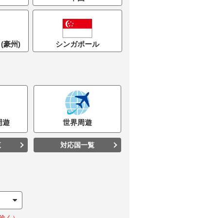
(豪州)
シンガポール
周遊
世界
周遊
覧
対応国一覧
除く）。