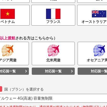
ベトナム
フランス
オーストラリア 
国以上渡航
される方はこちらから）
アジア
周遊
北米
周遊
オセアニア
対応国一覧
対応国一覧
対応国一
国（プラン）を選択する
ルウェー 4G(高速) 容量無制限
すると速度制限がかかり、通信速度が低速となります（無制限プランを