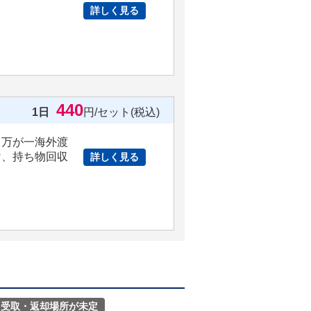
詳しく見る
。
440
1日
円/セット(税込)
、万が一海外渡
け、持ち物回収
詳しく見る
受取・返却場所が未定