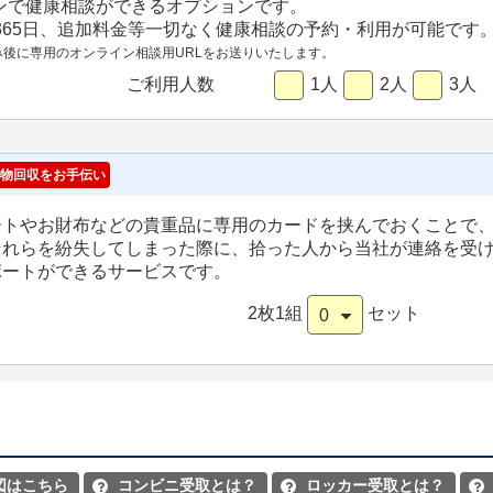
ンで健康相談ができるオプションです。
間365日、追加料金等一切なく健康相談の予約・利用が可能です
み後に専用のオンライン相談用URLをお送りいたします。
ご利用人数
1人
2人
3人
物回収をお手伝い
ートやお財布などの貴重品に専用のカードを挟んでおくことで
それらを紛失してしまった際に、拾った人から当社が連絡を受
ポートができるサービスです。
2枚1組
セット
0
図はこちら
コンビニ受取とは？
ロッカー受取とは？


