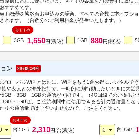
出発前に試しに使いたい方、スマホの容量を消費せずに通信し
おすすめです。
WiFi機器を複数台お申込みの場合、すべての台数に本オプシ
されます。（台数分のご利用料金が発生いたします。）
おすすめ
1,650
880
3GB
1GB
5
円(税込)
円(税込)
ション
別行動に便利
グローバルWiFiとは別に、WiFiをもう1台お得にレンタルで
家族や友人との海外旅行で、一時的に別行動したいときに大活
5GB・3GB・1GBの通信が可能です。（4G回線でのご提供
B・3GB・1GBは、ご渡航期間中に使用できる合計の通信量とな
あたりの通信量ではございませんので、ご注意ください。
おすすめ
2,310
台
台
5GB
3GB
0
0
円/台(税込)