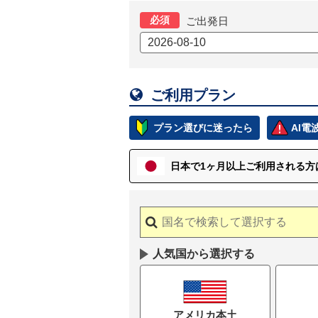
必須
ご出発日

ご利用プラン
プラン選びに迷ったら
AI
日本で1ヶ月以上
ご
利用される方
人気国から選択する
アメリカ本土