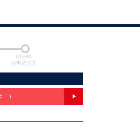
STEP4
お申込完了
き！）