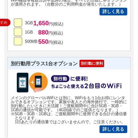
WiFi機器を複数台お申込みの場合、すべての台数に本オプション
が適用されます。（台数分のご利用料金が発生いたします。）
詳しく見る
1,650
すすめ
3GB
円(税込)
880
1GB
円(税込)
550
500MB
円(税込)
別行動用プラス1台オプション
別行動に便利
メインのグローバルWiFiとは別に、WiFiをもう1台お得にレンタ
ルできるオプションです。家族や友人との海外旅行で、一時的に
別行動したいときに大活躍！ご渡航期間中に合計5GB・3GB・
1GBの通信が可能です。（4G回線でのご提供となります。）
※5GB・3GB・1GBは、ご渡航期間中に使用できる合計の通信量
となります。
1日あたりの通信量ではございませんので、ご注意ください。
詳しく見る