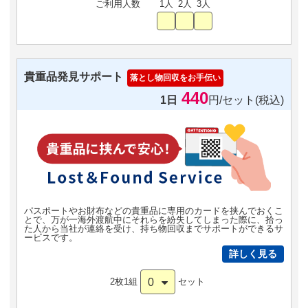
ご利用人数
1人
2人
3人
貴重品発見サポート
落とし物回収をお手伝い
440
1日
円/セット(税込)
パスポートやお財布などの貴重品に専用のカードを挟んでおくこ
とで、万が一海外渡航中にそれらを紛失してしまった際に、拾っ
た人から当社が連絡を受け、持ち物回収までサポートができるサ
ービスです。
詳しく見る
0
2枚1組
セット