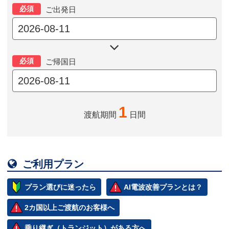
必須
ご出発日

必須
ご帰国日
1
渡航期間
日間

ご利用プラン
プラン選びに迷ったら
AI電波改善プランとは？
2カ国以上ご渡航のお客様へ
乗り継ぎ（トランジット）がある方へ