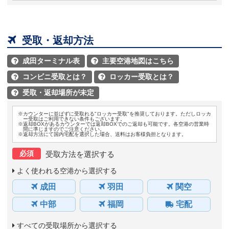

受取・返却方法
成田ターミナル表
主要空港地図はこちら


コンビニ受取とは？
ロッカー受取とは？


受取・返却場所が未定

※カウンターに並ばずに受取れる"ロッカー受取"を推奨しております。ただしロッカ
ー受取はご利用できない条件もございます。
※返却BOXがあるカウンターでは返却BOXでのご返却も可能です。各空港の営業時
間に準じますのでご注意ください。
※返却方法にて国内宅配を選択した場合、送料はお客様負担となります。
必須
受取方法を選択する
よく使われる空港から選択する
成田
羽田
関空
中部
福岡
宅配
すべての受取場所から選択する