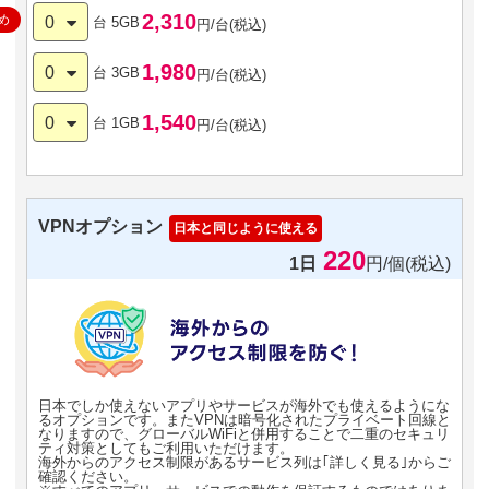
2,310
め
0
台
5GB
円/台(税込)
1,980
0
台
3GB
円/台(税込)
1,540
0
台
1GB
円/台(税込)
VPNオプション
日本と同じように使える
220
1日
円/個(税込)
日本でしか使えないアプリやサービスが海外でも使えるようにな
るオプションです。またVPNは暗号化されたプライベート回線と
なりますので、グローバルWiFiと併用することで二重のセキュリ
ティ対策としてもご利用いただけます。
海外からのアクセス制限があるサービス列は｢詳しく見る｣からご
確認ください。