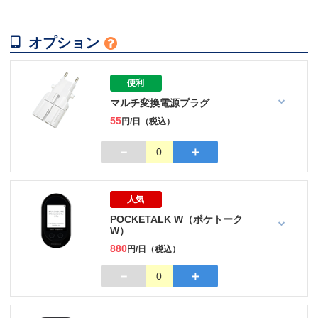

オプション

便利
マルチ変換電源プラグ
55
円/日（税込）
－
＋
0
人気
POCKETALK W（ポケトーク
W）
880
円/日（税込）
－
＋
0