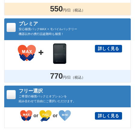
550
円/日（税込）
プレミア
安心補償パックMAX + モバイルバッテリー
機器以外の携行品盗難時も補償！
詳しく見る

770
円/日（税込）
フリー選択
ご希望の補償パックとオプションを
組み合わせて自由にご選択いただけます。
or
or
詳しく見る