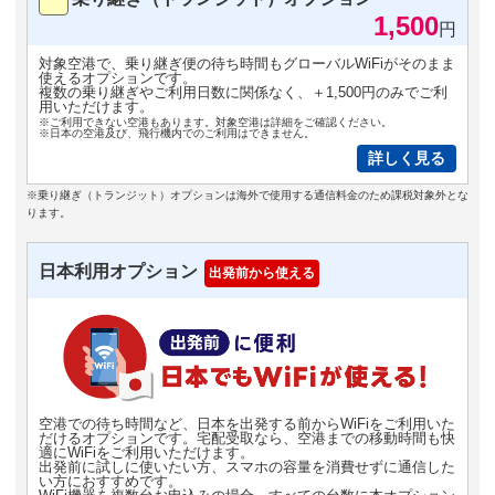
1,500
円
対象空港で、乗り継ぎ便の待ち時間もグローバルWiFiがそのまま
使えるオプションです。
複数の乗り継ぎやご利用日数に関係なく、＋1,500円のみでご利
用いただけます。
※ご利用できない空港もあります。対象空港は詳細をご確認ください。
※日本の空港及び、飛行機内でのご利用はできません。
詳しく見る
※乗り継ぎ（トランジット）オプションは海外で使用する通信料金のため課税対象外とな
ります。
日本利用オプション
出発前から使える
空港での待ち時間など、日本を出発する前からWiFiをご利用いた
だけるオプションです。宅配受取なら、空港までの移動時間も快
適にWiFiをご利用いただけます。
出発前に試しに使いたい方、スマホの容量を消費せずに通信した
い方におすすめです。