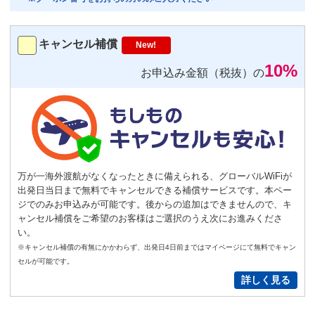
トランスミッター
220
円/日（税込）
キャンセル補償
New!
－
＋
0
10%
お申込み金額（税抜）の
便利
返却不要
気圧コントロール機能付き耳栓
1,540
円（税込）/個
通常
サイズ
－
＋
0
万が一海外渡航がなくなったときに備えられる、グローバルWiFiが
出発日当日まで無料でキャンセルできる補償サービスです。本ペー
S
サイズ
－
＋
0
ジでのみお申込みが可能です。後からの追加はできませんので、キ
ャンセル補償をご希望のお客様はご選択のうえ次にお進みくださ
い。
New!
※キャンセル補償の有無にかかわらず、出発日4日前まではマイページにて無料でキャン
GoPro(ゴープロ)HERO12 レンタ
セルが可能です。
ルセット
詳しく見る
2,200
円/日（税込）