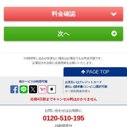
－
＋
0
料金確認
おすすめ
GoPro(ゴープロ)HERO8 レンタ
次へ
ルセット
1,870
円/日（税込）
－
＋
0
※WEB申し込みが出来ない場合はお電話でもお申込可能です。
お電話される前に会員登録をお願いいたします。
PAGE TOP
便利
USBx4ポートACアダプター
他サービスID利用可能
お支払いはクレジットカード
110
円/日（税込）
後払い(請求書/コンビニ)選択可能
※一部利用条件有り
－
＋
0
出発4日前までキャンセル料はかかりません
お問い合わせはお気軽に
0120-510-195
便利
24時間受付