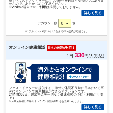
※すべてのアプリ・サービスでの動作を保証するものではありま
せんので、あらかじめご了承ください。
※Android端末でのご利用は推奨しておりません。
詳しく見る
0
アカウント数
個
※1アカウントでデバイス5台までVPN接続が可能です。
オンライン健康相談
日本の医師が対応！
330
1日
円/人(税込)
ファストドクターの提供する、海外で体調不良時に日本にいる医
師にオンラインで健康相談ができるオプションです。
24時間365日、追加料金等一切なく健康相談の予約・利用が可能
です。
※お申込み後に専用のオンライン相談用URLをお送りいたします。
詳しく見る