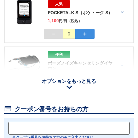
人気
POCKETALK S（ポケトーク S）
1,100
円/日（税込）
－
＋
0
便利
ボーズノイズキャンセリングイヤ
ホン
110
円/日（税込）
オプションをもっと見る
iOS用
－
＋
0
Android用
－
＋
0

クーポン番号をお持ちの方
おすすめ
【機内モニター接続可】
Bluetoothイヤホン対応
※クーポン番号をお持ちの方のみご入力ください