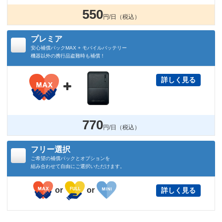
550
円/日（税込）
プレミア
安心補償パックMAX + モバイルバッテリー
機器以外の携行品盗難時も補償！
詳しく見る

770
円/日（税込）
フリー選択
ご希望の補償パックとオプションを
組み合わせて自由にご選択いただけます。
or
or
詳しく見る