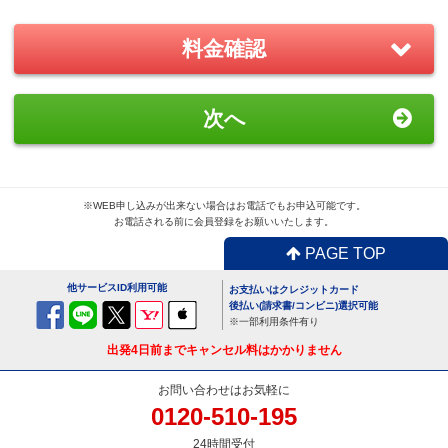
－
＋
0
料金確認
おすすめ
GoPro(ゴープロ)HERO8 レンタ
次へ
ルセット
1,870
円/日（税込）
－
＋
0
※WEB申し込みが出来ない場合はお電話でもお申込可能です。
お電話される前に会員登録をお願いいたします。
PAGE TOP
便利
USBx4ポートACアダプター
他サービスID利用可能
お支払いはクレジットカード
110
円/日（税込）
後払い(請求書/コンビニ)選択可能
※一部利用条件有り
－
＋
0
出発4日前までキャンセル料はかかりません
お問い合わせはお気軽に
0120-510-195
便利
24時間受付