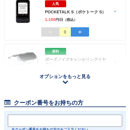
人気
POCKETALK S（ポケトーク S）
1,100
円/日（税込）
－
＋
0
便利
ボーズノイズキャンセリングイヤ
ホン
110
円/日（税込）
オプションをもっと見る
iOS用
－
＋
0
Android用
－
＋
0

クーポン番号をお持ちの方
おすすめ
【機内モニター接続可】
Bluetoothイヤホン対応
※クーポン番号をお持ちの方のみご入力ください