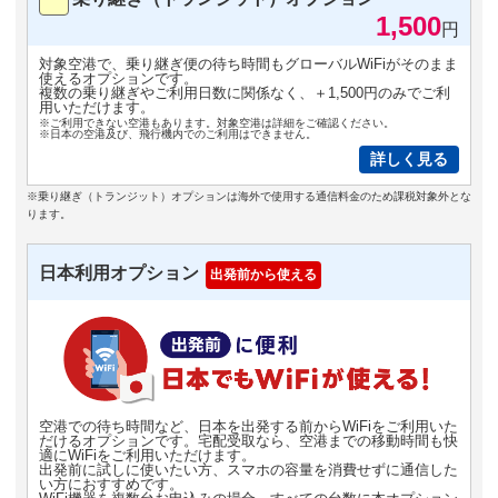
1,500
円
対象空港で、乗り継ぎ便の待ち時間もグローバルWiFiがそのまま
使えるオプションです。
複数の乗り継ぎやご利用日数に関係なく、＋1,500円のみでご利
用いただけます。
※ご利用できない空港もあります。対象空港は詳細をご確認ください。
※日本の空港及び、飛行機内でのご利用はできません。
詳しく見る
※乗り継ぎ（トランジット）オプションは海外で使用する通信料金のため課税対象外とな
ります。
日本利用オプション
出発前から使える
空港での待ち時間など、日本を出発する前からWiFiをご利用いた
だけるオプションです。宅配受取なら、空港までの移動時間も快
適にWiFiをご利用いただけます。
出発前に試しに使いたい方、スマホの容量を消費せずに通信した
い方におすすめです。