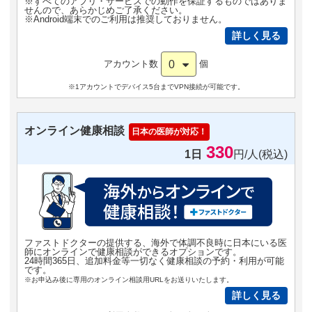
※すべてのアプリ・サービスでの動作を保証するものではありま
せんので、あらかじめご了承ください。
※Android端末でのご利用は推奨しておりません。
詳しく見る
0
アカウント数
個
※1アカウントでデバイス5台までVPN接続が可能です。
オンライン健康相談
日本の医師が対応！
330
1日
円/人(税込)
ファストドクターの提供する、海外で体調不良時に日本にいる医
師にオンラインで健康相談ができるオプションです。
24時間365日、追加料金等一切なく健康相談の予約・利用が可能
です。
※お申込み後に専用のオンライン相談用URLをお送りいたします。
詳しく見る