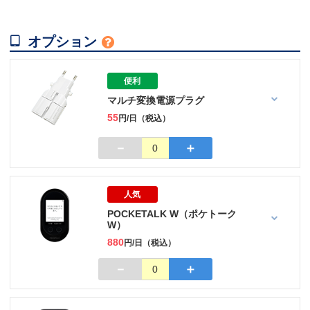

オプション

便利
マルチ変換電源プラグ
55
円/日（税込）
－
＋
0
人気
POCKETALK W（ポケトーク
W）
880
円/日（税込）
－
＋
0