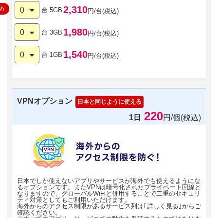
2,310
め
0
台
5GB
円/台(税込)
1,980
0
台
3GB
円/台(税込)
1,540
0
台
1GB
円/台(税込)
VPNオプション
日本と同じように使える
220
1日
円/個(税込)
日本でしか使えないアプリやサービスが海外でも使えるようにな
るオプションです。またVPNは暗号化されたプライベート回線と
なりますので、グローバルWiFiと併用することで二重のセキュリ
ティ対策としてもご利用いただけます。
海外からのアクセス制限があるサービス列は｢詳しく見る｣からご
確認ください。