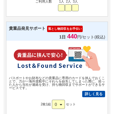
ご利用人数
1人
2人
3人
貴重品発見サポート
落とし物回収をお手伝い
440
1日
円/セット(税込)
パスポートやお財布などの貴重品に専用のカードを挟んでおくこ
とで、万が一海外渡航中にそれらを紛失してしまった際に、拾っ
た人から当社が連絡を受け、持ち物回収までサポートができるサ
ービスです。
詳しく見る
0
2枚1組
セット