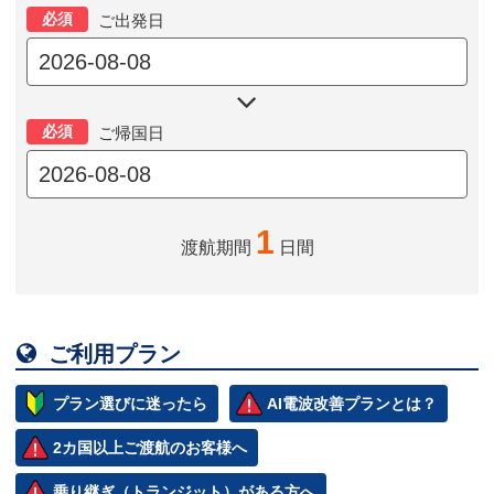
必須
ご出発日

必須
ご帰国日
1
渡航期間
日間

ご利用プラン
プラン選びに迷ったら
AI電波改善プランとは？
2カ国以上ご渡航のお客様へ
乗り継ぎ（トランジット）がある方へ