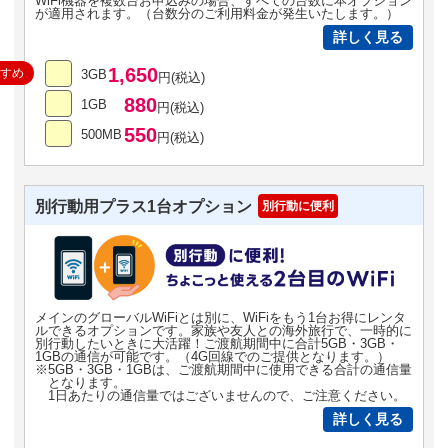
WiFi機器を複数台お申込みの場合、すべての台数に本オプション
が適用されます。（台数分のご利用料金が発生いたします。）
詳しく見る
1,650
すすめ
3GB
円(税込)
880
1GB
円(税込)
550
500MB
円(税込)
別行動用プラス1台オプション
別行動に便利
メインのグローバルWiFiとは別に、WiFiをもう1台お得にレンタ
ルできるオプションです。家族や友人との海外旅行で、一時的に
別行動したいときに大活躍！ご渡航期間中に合計5GB・3GB・
1GBの通信が可能です。（4G回線でのご提供となります。）
※5GB・3GB・1GBは、ご渡航期間中に使用できる合計の通信量
となります。
1日あたりの通信量ではございませんので、ご注意ください。
詳しく見る