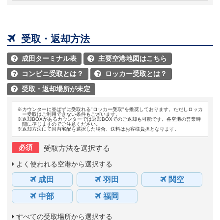

受取・返却方法
成田ターミナル表
主要空港地図はこちら


コンビニ受取とは？
ロッカー受取とは？


受取・返却場所が未定

※カウンターに並ばずに受取れる"ロッカー受取"を推奨しております。ただしロッカ
ー受取はご利用できない条件もございます。
※返却BOXがあるカウンターでは返却BOXでのご返却も可能です。各空港の営業時
間に準じますのでご注意ください。
※返却方法にて国内宅配を選択した場合、送料はお客様負担となります。
必須
受取方法を選択する
よく使われる空港から選択する
成田
羽田
関空
中部
福岡
すべての受取場所から選択する