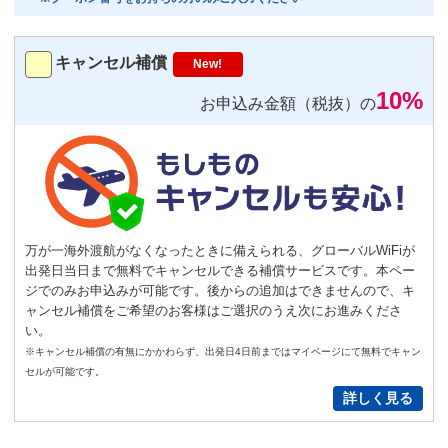
トランスミッター
220
円/日（税込）
キャンセル補償
New!
－
＋
0
10%
お申込み金額（税抜）の
便利
返却不要
気圧コントロール機能付き耳栓
1,540
円（税込）/個
通常
サイズ
－
＋
0
万が一海外渡航がなくなったときに備えられる、グローバルWiFiが
出発日当日まで無料でキャンセルできる補償サービスです。本ペー
S
サイズ
－
＋
0
ジでのみお申込みが可能です。後からの追加はできませんので、キ
ャンセル補償をご希望のお客様はご選択のうえ次にお進みくださ
い。
New!
※キャンセル補償の有無にかかわらず、出発日4日前まではマイページにて無料でキャン
GoPro(ゴープロ)HERO12 レンタ
セルが可能です。
ルセット
詳しく見る
2,200
円/日（税込）