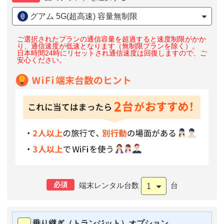
グアム 5G(超高速) 容量無制限
ご選択されたプランの通信容量を超過すると速度制限がかか
り、通信速度が低速となります（無制限プランを除く）。
日本時間24時にリセットされ通信速度は回復しますので、ご
安心ください。
必須
端末レンタル台数
台
1
乗り継ぎ（トランジット）オプション