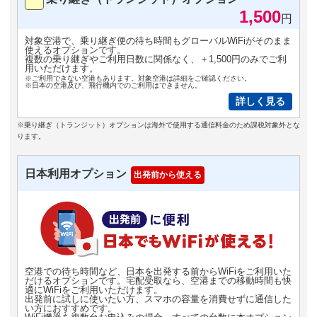
1,500
円
対象空港で、乗り継ぎ便の待ち時間もグローバルWiFiがそのまま
使えるオプションです。
複数の乗り継ぎやご利用日数に関係なく、＋1,500円のみでご利
用いただけます。
※ご利用できない空港もあります。対象空港は詳細をご確認ください。
※日本の空港及び、飛行機内でのご利用はできません。
詳しく見る
※乗り継ぎ（トランジット）オプションは海外で使用する通信料金のため課税対象外とな
ります。
日本利用オプション
出発前から使える
空港での待ち時間など、日本を出発する前からWiFiをご利用いた
だけるオプションです。宅配受取なら、空港までの移動時間も快
適にWiFiをご利用いただけます。
出発前に試しに使いたい方、スマホの容量を消費せずに通信した
い方におすすめです。