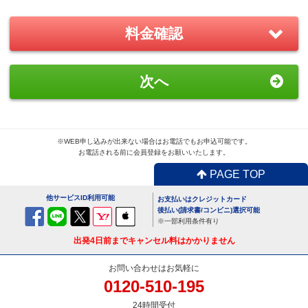
－
＋
0
料金確認
おすすめ
GoPro(ゴープロ)HERO8 レンタ
次へ
ルセット
1,870
円/日（税込）
－
＋
0
※WEB申し込みが出来ない場合はお電話でもお申込可能です。
お電話される前に会員登録をお願いいたします。
PAGE TOP
便利
USBx4ポートACアダプター
他サービスID利用可能
お支払いはクレジットカード
110
円/日（税込）
後払い(請求書/コンビニ)選択可能
※一部利用条件有り
－
＋
0
出発4日前までキャンセル料はかかりません
お問い合わせはお気軽に
0120-510-195
便利
24時間受付