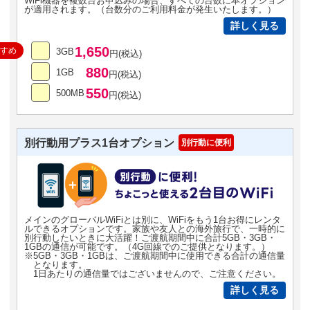
WiFi機器を複数台お申込みの場合、すべての台数に本オプション
が適用されます。（台数分のご利用料金が発生いたします。）
詳しく見る
1,650
すすめ
3GB
円(税込)
880
1GB
円(税込)
550
500MB
円(税込)
別行動用プラス1台オプション
別行動に便利
メインのグローバルWiFiとは別に、WiFiをもう1台お得にレンタ
ルできるオプションです。家族や友人との海外旅行で、一時的に
別行動したいときに大活躍！ご渡航期間中に合計5GB・3GB・
1GBの通信が可能です。（4G回線でのご提供となります。）
※5GB・3GB・1GBは、ご渡航期間中に使用できる合計の通信量
となります。
1日あたりの通信量ではございませんので、ご注意ください。
詳しく見る