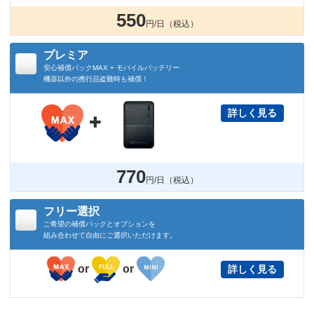
550
円/日（税込）
プレミア
安心補償パックMAX + モバイルバッテリー
機器以外の携行品盗難時も補償！
詳しく見る

770
円/日（税込）
フリー選択
ご希望の補償パックとオプションを
組み合わせて自由にご選択いただけます。
or
or
詳しく見る