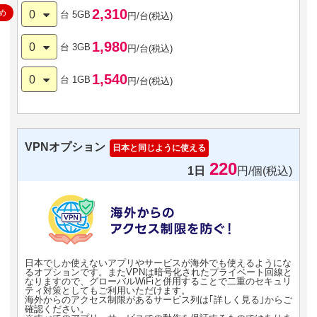
2,310
め
0
台
5GB
円/台(税込)
1,980
0
台
3GB
円/台(税込)
1,540
0
台
1GB
円/台(税込)
VPNオプション
日本と同じように使える
220
1日
円/個(税込)
日本でしか使えないアプリやサービスが海外でも使えるようにな
るオプションです。またVPNは暗号化されたプライベート回線と
なりますので、グローバルWiFiと併用することで二重のセキュリ
ティ対策としてもご利用いただけます。
海外からのアクセス制限があるサービス列は｢詳しく見る｣からご
確認ください。