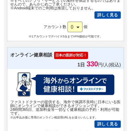
※すべてのアプリ・サービスでの動作を保証するものではありま
せんので、あらかじめご了承ください。
※Android端末でのご利用は推奨しておりません。
詳しく見る
0
アカウント数
個
※1アカウントでデバイス5台までVPN接続が可能です。
オンライン健康相談
日本の医師が対応！
330
1日
円/人(税込)
ファストドクターの提供する、海外で体調不良時に日本にいる医
師にオンラインで健康相談ができるオプションです。
24時間365日、追加料金等一切なく健康相談の予約・利用が可能
です。
※お申込み後に専用のオンライン相談用URLをお送りいたします。
詳しく見る