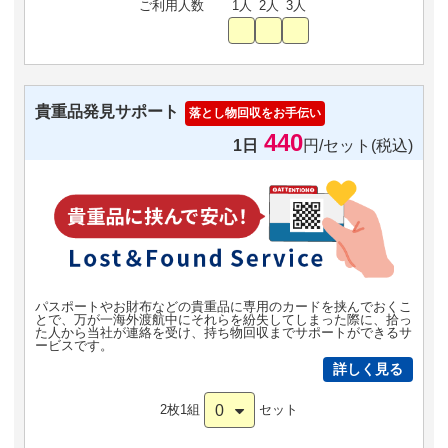
ご利用人数
1人
2人
3人
貴重品発見サポート
落とし物回収をお手伝い
440
1日
円/セット(税込)
パスポートやお財布などの貴重品に専用のカードを挟んでおくこ
とで、万が一海外渡航中にそれらを紛失してしまった際に、拾っ
た人から当社が連絡を受け、持ち物回収までサポートができるサ
ービスです。
詳しく見る
0
2枚1組
セット