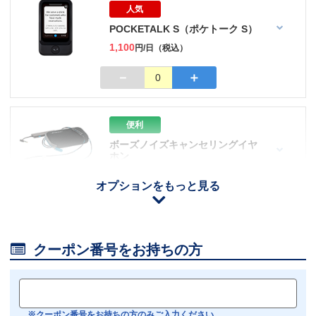
人気
POCKETALK S（ポケトーク S）
1,100
円/日（税込）
－
＋
0
便利
ボーズノイズキャンセリングイヤ
ホン
110
円/日（税込）
オプションをもっと見る
iOS用
－
＋
0
Android用
－
＋
0

クーポン番号をお持ちの方
おすすめ
【機内モニター接続可】
Bluetoothイヤホン対応
※クーポン番号をお持ちの方のみご入力ください