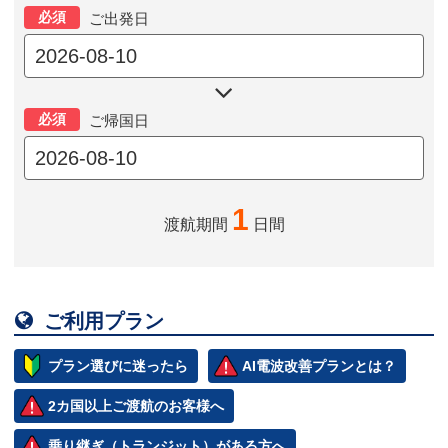
必須
ご出発日

必須
ご帰国日
1
渡航期間
日間

ご利用プラン
プラン選びに迷ったら
AI電波改善プランとは？
2カ国以上ご渡航のお客様へ
乗り継ぎ（トランジット）がある方へ