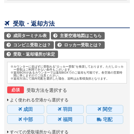

受取・返却方法
成田ターミナル表
主要空港地図はこちら


コンビニ受取とは？
ロッカー受取とは？


受取・返却場所が未定

※カウンターに並ばずに受取れる"ロッカー受取"を推奨しております。ただしロッカ
ー受取はご利用できない条件もございます。
※返却BOXがあるカウンターでは返却BOXでのご返却も可能です。各空港の営業時
間に準じますのでご注意ください。
※返却方法にて国内宅配を選択した場合、送料はお客様負担となります。
必須
受取方法を選択する
よく使われる空港から選択する
成田
羽田
関空
中部
福岡
宅配
すべての受取場所から選択する