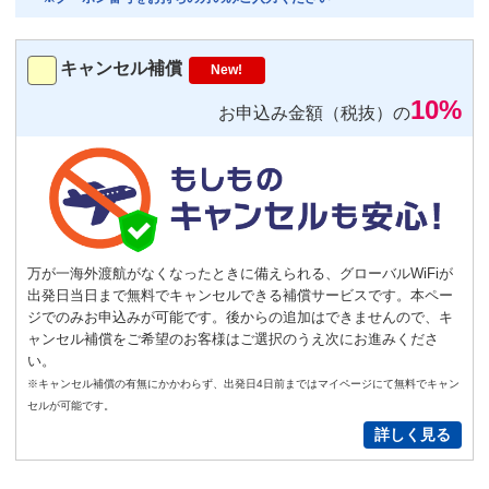
トランスミッター
220
円/日（税込）
キャンセル補償
New!
－
＋
0
10%
お申込み金額（税抜）の
便利
返却不要
気圧コントロール機能付き耳栓
1,540
円（税込）/個
通常
サイズ
－
＋
0
万が一海外渡航がなくなったときに備えられる、グローバルWiFiが
出発日当日まで無料でキャンセルできる補償サービスです。本ペー
S
サイズ
－
＋
0
ジでのみお申込みが可能です。後からの追加はできませんので、キ
ャンセル補償をご希望のお客様はご選択のうえ次にお進みくださ
い。
New!
※キャンセル補償の有無にかかわらず、出発日4日前まではマイページにて無料でキャン
GoPro(ゴープロ)HERO12 レンタ
セルが可能です。
ルセット
詳しく見る
2,200
円/日（税込）