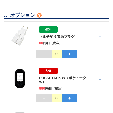

オプション

便利
マルチ変換電源プラグ
55
円/日（税込）
－
＋
0
人気
POCKETALK W（ポケトーク
W）
880
円/日（税込）
－
＋
0