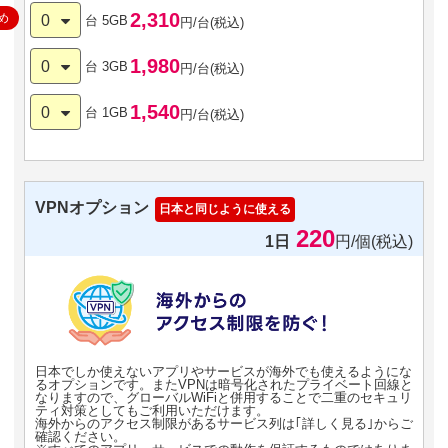
2,310
め
0
台
5GB
円/台(税込)
1,980
0
台
3GB
円/台(税込)
1,540
0
台
1GB
円/台(税込)
VPNオプション
日本と同じように使える
220
1日
円/個(税込)
日本でしか使えないアプリやサービスが海外でも使えるようにな
るオプションです。またVPNは暗号化されたプライベート回線と
なりますので、グローバルWiFiと併用することで二重のセキュリ
ティ対策としてもご利用いただけます。
海外からのアクセス制限があるサービス列は｢詳しく見る｣からご
確認ください。