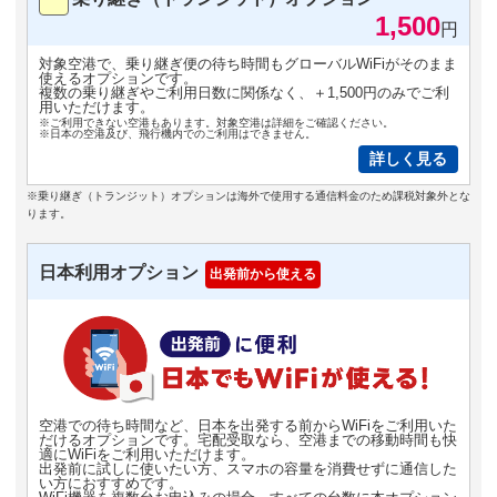
1,500
円
対象空港で、乗り継ぎ便の待ち時間もグローバルWiFiがそのまま
使えるオプションです。
複数の乗り継ぎやご利用日数に関係なく、＋1,500円のみでご利
用いただけます。
※ご利用できない空港もあります。対象空港は詳細をご確認ください。
※日本の空港及び、飛行機内でのご利用はできません。
詳しく見る
※乗り継ぎ（トランジット）オプションは海外で使用する通信料金のため課税対象外とな
ります。
日本利用オプション
出発前から使える
空港での待ち時間など、日本を出発する前からWiFiをご利用いた
だけるオプションです。宅配受取なら、空港までの移動時間も快
適にWiFiをご利用いただけます。
出発前に試しに使いたい方、スマホの容量を消費せずに通信した
い方におすすめです。