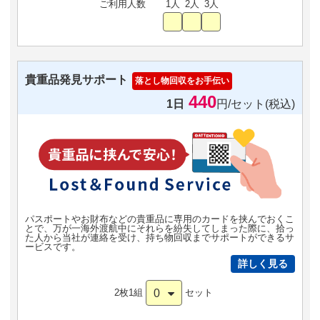
ご利用人数
1人
2人
3人
貴重品発見サポート
落とし物回収をお手伝い
440
1日
円/セット(税込)
パスポートやお財布などの貴重品に専用のカードを挟んでおくこ
とで、万が一海外渡航中にそれらを紛失してしまった際に、拾っ
た人から当社が連絡を受け、持ち物回収までサポートができるサ
ービスです。
詳しく見る
0
2枚1組
セット