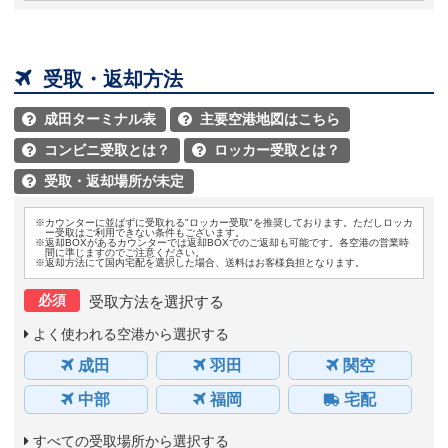

受取・返却方法
成田ターミナル表
主要空港地図はこちら


コンビニ受取とは？
ロッカー受取とは？


受取・返却場所が未定

※カウンターに並ばずに受取れる"ロッカー受取"を推奨しております。ただしロッカ
ー受取はご利用できない条件もございます。
※返却BOXがあるカウンターでは返却BOXでのご返却も可能です。各空港の営業時
間に準じますのでご注意ください。
※返却方法にて国内宅配を選択した場合、送料はお客様負担となります。
必須
受取方法を選択する
よく使われる空港から選択する
成田
羽田
関空
中部
福岡
宅配
すべての受取場所から選択する