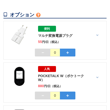

オプション

便利
マルチ変換電源プラグ
55
円/日（税込）
－
＋
0
人気
POCKETALK W（ポケトーク
W）
880
円/日（税込）
－
＋
0