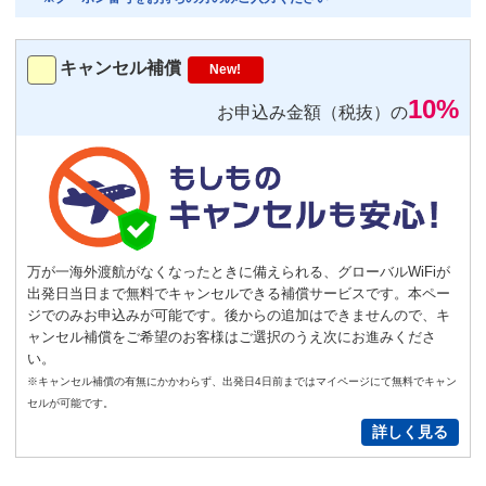
トランスミッター
220
円/日（税込）
キャンセル補償
New!
－
＋
0
10%
お申込み金額（税抜）の
便利
返却不要
気圧コントロール機能付き耳栓
1,540
円（税込）/個
通常
サイズ
－
＋
0
万が一海外渡航がなくなったときに備えられる、グローバルWiFiが
出発日当日まで無料でキャンセルできる補償サービスです。本ペー
S
サイズ
－
＋
0
ジでのみお申込みが可能です。後からの追加はできませんので、キ
ャンセル補償をご希望のお客様はご選択のうえ次にお進みくださ
い。
New!
※キャンセル補償の有無にかかわらず、出発日4日前まではマイページにて無料でキャン
GoPro(ゴープロ)HERO12 レンタ
セルが可能です。
ルセット
詳しく見る
2,200
円/日（税込）