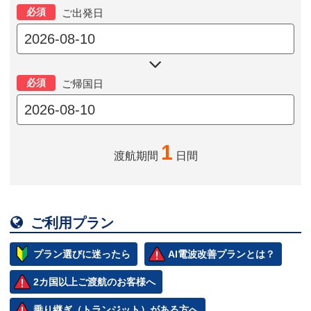
必須
ご出発日

必須
ご帰国日
1
渡航期間
日間

ご利用プラン
プラン選びに迷ったら
AI電波改善プランとは？
2カ国以上ご渡航のお客様へ
乗り継ぎ（トランジット）がある方へ