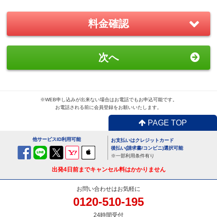
－
＋
0
料金確認
おすすめ
GoPro(ゴープロ)HERO8 レンタ
次へ
ルセット
1,870
円/日（税込）
－
＋
0
※WEB申し込みが出来ない場合はお電話でもお申込可能です。
お電話される前に会員登録をお願いいたします。
PAGE TOP
便利
USBx4ポートACアダプター
他サービスID利用可能
お支払いはクレジットカード
110
円/日（税込）
後払い(請求書/コンビニ)選択可能
※一部利用条件有り
－
＋
0
出発4日前までキャンセル料はかかりません
お問い合わせはお気軽に
0120-510-195
便利
24時間受付