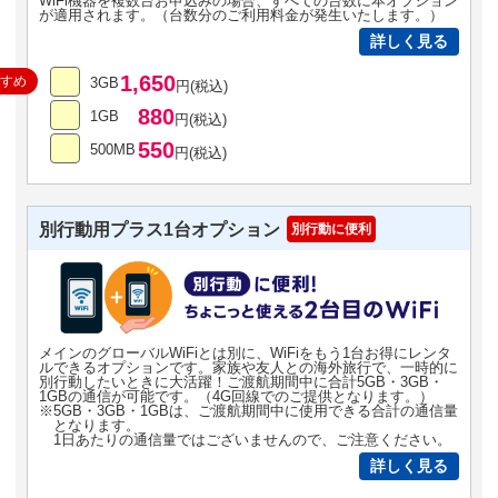
WiFi機器を複数台お申込みの場合、すべての台数に本オプション
が適用されます。（台数分のご利用料金が発生いたします。）
詳しく見る
1,650
すすめ
3GB
円(税込)
880
1GB
円(税込)
550
500MB
円(税込)
別行動用プラス1台オプション
別行動に便利
メインのグローバルWiFiとは別に、WiFiをもう1台お得にレンタ
ルできるオプションです。家族や友人との海外旅行で、一時的に
別行動したいときに大活躍！ご渡航期間中に合計5GB・3GB・
1GBの通信が可能です。（4G回線でのご提供となります。）
※5GB・3GB・1GBは、ご渡航期間中に使用できる合計の通信量
となります。
1日あたりの通信量ではございませんので、ご注意ください。
詳しく見る