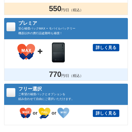
550
円/日（税込）
プレミア
安心補償パックMAX + モバイルバッテリー
機器以外の携行品盗難時も補償！
詳しく見る

770
円/日（税込）
フリー選択
ご希望の補償パックとオプションを
組み合わせて自由にご選択いただけます。
or
or
詳しく見る