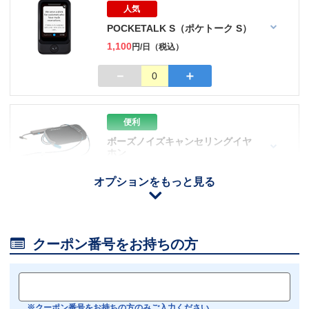
人気
POCKETALK S（ポケトーク S）
1,100
円/日（税込）
－
＋
0
便利
ボーズノイズキャンセリングイヤ
ホン
110
円/日（税込）
オプションをもっと見る
iOS用
－
＋
0
Android用
－
＋
0

クーポン番号をお持ちの方
おすすめ
【機内モニター接続可】
Bluetoothイヤホン対応
※クーポン番号をお持ちの方のみご入力ください