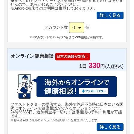
※すべてのアプリ・サービスでの動作を保証するものではありま
せんので、あらかじめご了承ください。
※Android端末でのご利用は推奨しておりません。
詳しく見る
0
アカウント数
個
※1アカウントでデバイス5台までVPN接続が可能です。
オンライン健康相談
日本の医師が対応！
330
1日
円/人(税込)
ファストドクターの提供する、海外で体調不良時に日本にいる医
師にオンラインで健康相談ができるオプションです。
24時間365日、追加料金等一切なく健康相談の予約・利用が可能
です。
※お申込み後に専用のオンライン相談用URLをお送りいたします。
詳しく見る