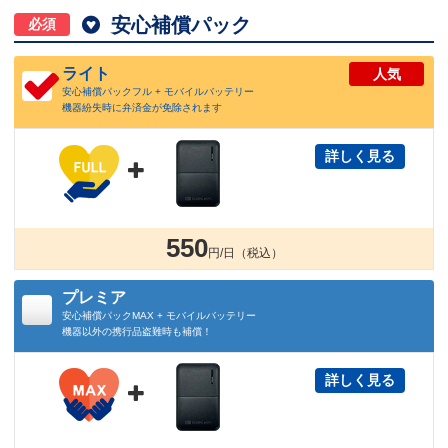

安心補償パック
必須
ライト
人気
安心補償パックフル + モバイルバッテリー
機器紛失時に弁済金が免除されます
詳しく見る

550
円/日（税込）
プレミア
安心補償パックMAX + モバイルバッテリー
機器以外の携行品盗難時も補償！
詳しく見る
