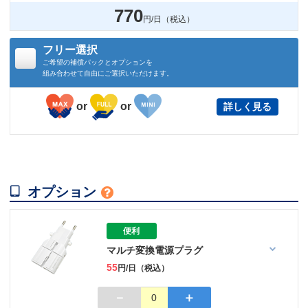
770
円/日（税込）
フリー選択
ご希望の補償パックとオプションを
組み合わせて自由にご選択いただけます。
or
or
詳しく見る

オプション

便利
マルチ変換電源プラグ
55
円/日（税込）
－
＋
0