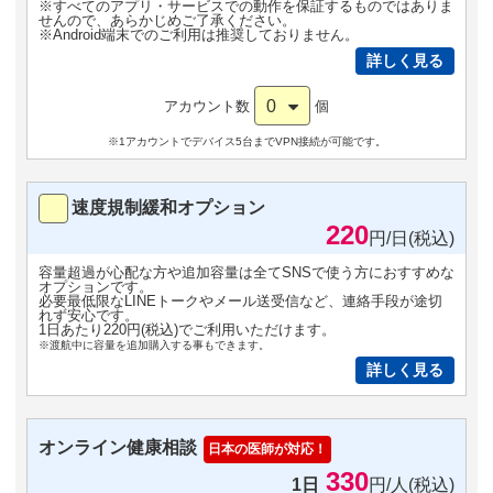
※すべてのアプリ・サービスでの動作を保証するものではありま
せんので、あらかじめご了承ください。
※Android端末でのご利用は推奨しておりません。
詳しく見る
0
アカウント数
個
※1アカウントでデバイス5台までVPN接続が可能です。
速度規制緩和オプション
220
円/日(税込)
容量超過が心配な方や追加容量は全てSNSで使う方におすすめな
オプションです。
必要最低限なLINEトークやメール送受信など、連絡手段が途切
れず安心です。
1日あたり220円(税込)でご利用いただけます。
※渡航中に容量を追加購入する事もできます。
詳しく見る
オンライン健康相談
日本の医師が対応！
330
1日
円/人(税込)