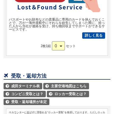
パスポートやお財布などの貴重品に専用のカードを挟んでおくこ
とで、万が一海外渡航中にそれらを紛失してしまった際に、拾っ
た人から当社が連絡を受け、持ち物回収までサポートができるサ
ービスです。
詳しく見る
0
2枚1組
セット

受取・返却方法
成田ターミナル表
主要空港地図はこちら


コンビニ受取とは？
ロッカー受取とは？


受取・返却場所が未定

※カウンターに並ばずに受取れる"ロッカー受取"を推奨しております。ただしロッカ