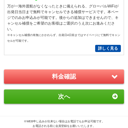
通常
サイズ
－
＋
0
万が一海外渡航がなくなったときに備えられる、グローバルWiFiが
出発日当日まで無料でキャンセルできる補償サービスです。本ペー
S
サイズ
－
＋
0
ジでのみお申込みが可能です。後からの追加はできませんので、キ
ャンセル補償をご希望のお客様はご選択のうえ次にお進みくださ
い。
New!
※キャンセル補償の有無にかかわらず、出発日4日前まではマイページにて無料でキャン
GoPro(ゴープロ)HERO12 レンタ
セルが可能です。
ルセット
詳しく見る
2,200
円/日（税込）
－
＋
0
料金確認
おすすめ
GoPro(ゴープロ)HERO8 レンタ
次へ
ルセット
1,870
円/日（税込）
－
＋
0
※WEB申し込みが出来ない場合はお電話でもお申込可能です。
お電話される前に会員登録をお願いいたします。