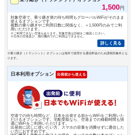
1,500
円
対象空港で、乗り継ぎ便の待ち時間もグローバルWiFiがそのまま
使えるオプションです。
複数の乗り継ぎやご利用日数に関係なく、＋1,500円のみでご利
用いただけます。
※ご利用できない空港もあります。対象空港は詳細をご確認ください。
※日本の空港及び、飛行機内でのご利用はできません。
詳しく見る
※乗り継ぎ（トランジット）オプションは海外で使用する通信料金のため課税対象外とな
ります。
日本利用オプション
出発前から使える
空港での待ち時間など、日本を出発する前からWiFiをご利用いた
だけるオプションです。宅配受取なら、空港までの移動時間も快
適にWiFiをご利用いただけます。
出発前に試しに使いたい方、スマホの容量を消費せずに通信した
い方におすすめです。