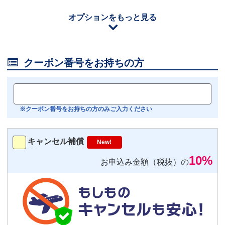
110
円/日（税込）
オプションをもっと見る
iOS用
－
＋
0
Android用
－
＋
0

クーポン番号をお持ちの方
おすすめ
【機内モニター接続可】
Bluetoothイヤホン対応
※クーポン番号をお持ちの方のみご入力ください
トランスミッター
220
円/日（税込）
キャンセル補償
New!
－
＋
0
10%
お申込み金額（税抜）の
便利
返却不要
気圧コントロール機能付き耳栓
1,540
円（税込）/個