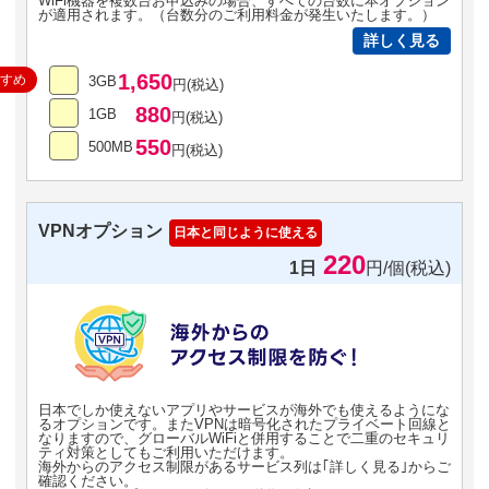
WiFi機器を複数台お申込みの場合、すべての台数に本オプション
が適用されます。（台数分のご利用料金が発生いたします。）
詳しく見る
1,650
すすめ
3GB
円(税込)
880
1GB
円(税込)
550
500MB
円(税込)
VPNオプション
日本と同じように使える
220
1日
円/個(税込)
日本でしか使えないアプリやサービスが海外でも使えるようにな
るオプションです。またVPNは暗号化されたプライベート回線と
なりますので、グローバルWiFiと併用することで二重のセキュリ
ティ対策としてもご利用いただけます。
海外からのアクセス制限があるサービス列は｢詳しく見る｣からご
確認ください。