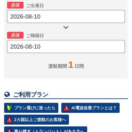
必須
ご出発日

必須
ご帰国日
1
渡航期間
日間

ご利用プラン
プラン選びに迷ったら
AI電波改善プランとは？
2カ国以上ご渡航のお客様へ
乗り継ぎ（トランジット）がある方へ