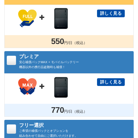
詳しく見る

550
円/日（税込）
プレミア
安心補償パックMAX + モバイルバッテリー
機器以外の携行品盗難時も補償！
詳しく見る

770
円/日（税込）
フリー選択
ご希望の補償パックとオプションを
組み合わせて自由にご選択いただけます。