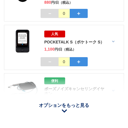
880
円/日（税込）
－
＋
0
人気
POCKETALK S（ポケトーク S）
1,100
円/日（税込）
－
＋
0
便利
ボーズノイズキャンセリングイヤ
ホン
110
円/日（税込）
オプションをもっと見る
iOS用
－
＋
0
Android用
－
＋
0