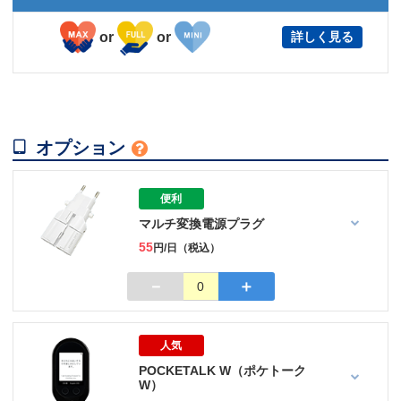
or
or
詳しく見る

オプション

便利
マルチ変換電源プラグ
55
円/日（税込）
－
＋
0
人気
POCKETALK W（ポケトーク
W）