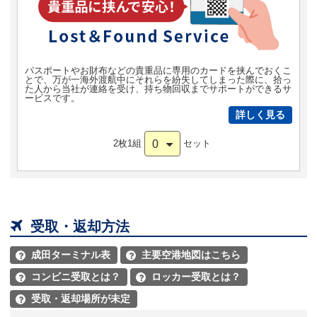
パスポートやお財布などの貴重品に専用のカードを挟んでおくこ
とで、万が一海外渡航中にそれらを紛失してしまった際に、拾っ
た人から当社が連絡を受け、持ち物回収までサポートができるサ
ービスです。
詳しく見る
0
2枚1組
セット

受取・返却方法
成田ターミナル表
主要空港地図はこちら


コンビニ受取とは？
ロッカー受取とは？


受取・返却場所が未定
