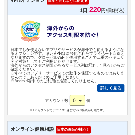
VPNオプション
日本と同じように使える
220
1日
円/個(税込)
日本でしか使えないアプリやサービスが海外でも使えるようにな
るオプションです。またVPNは暗号化されたプライベート回線と
なりますので、グローバルWiFiと併用することで二重のセキュリ
ティ対策としてもご利用いただけます。
海外からのアクセス制限があるサービス列は｢詳しく見る｣からご
確認ください。
※すべてのアプリ・サービスでの動作を保証するものではありま
せんので、あらかじめご了承ください。
※Android端末でのご利用は推奨しておりません。
詳しく見る
0
アカウント数
個
※1アカウントでデバイス5台までVPN接続が可能です。
オンライン健康相談
日本の医師が対応！