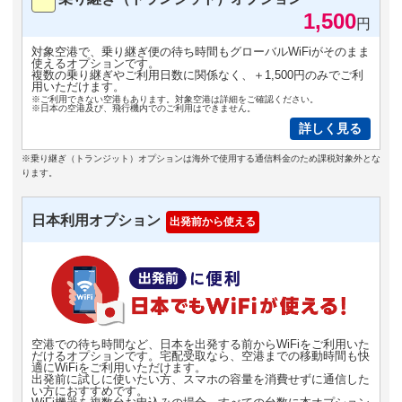
1,500
円
対象空港で、乗り継ぎ便の待ち時間もグローバルWiFiがそのまま
使えるオプションです。
複数の乗り継ぎやご利用日数に関係なく、＋1,500円のみでご利
用いただけます。
※ご利用できない空港もあります。対象空港は詳細をご確認ください。
※日本の空港及び、飛行機内でのご利用はできません。
詳しく見る
※乗り継ぎ（トランジット）オプションは海外で使用する通信料金のため課税対象外とな
ります。
日本利用オプション
出発前から使える
空港での待ち時間など、日本を出発する前からWiFiをご利用いた
だけるオプションです。宅配受取なら、空港までの移動時間も快
適にWiFiをご利用いただけます。
出発前に試しに使いたい方、スマホの容量を消費せずに通信した
い方におすすめです。