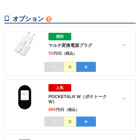

オプション

便利
マルチ変換電源プラグ
55
円/日（税込）
－
＋
0
人気
POCKETALK W（ポケトーク
W）
880
円/日（税込）
－
＋
0