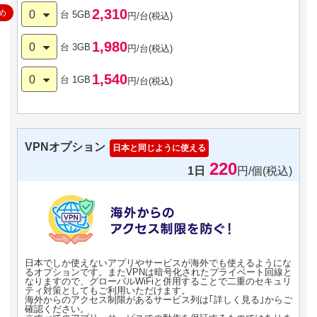
2,310
め
0
台
5GB
円/台(税込)
1,980
0
台
3GB
円/台(税込)
1,540
0
台
1GB
円/台(税込)
VPNオプション
日本と同じように使える
220
1日
円/個(税込)
日本でしか使えないアプリやサービスが海外でも使えるようにな
るオプションです。またVPNは暗号化されたプライベート回線と
なりますので、グローバルWiFiと併用することで二重のセキュリ
ティ対策としてもご利用いただけます。
海外からのアクセス制限があるサービス列は｢詳しく見る｣からご
確認ください。