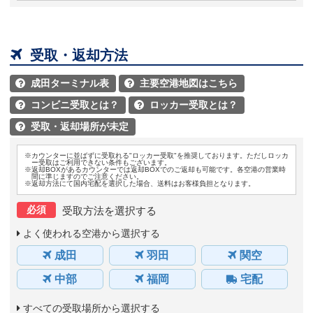

受取・返却方法
成田ターミナル表
主要空港地図はこちら


コンビニ受取とは？
ロッカー受取とは？


受取・返却場所が未定

※カウンターに並ばずに受取れる"ロッカー受取"を推奨しております。ただしロッカ
ー受取はご利用できない条件もございます。
※返却BOXがあるカウンターでは返却BOXでのご返却も可能です。各空港の営業時
間に準じますのでご注意ください。
※返却方法にて国内宅配を選択した場合、送料はお客様負担となります。
必須
受取方法を選択する
よく使われる空港から選択する
成田
羽田
関空
中部
福岡
宅配
すべての受取場所から選択する