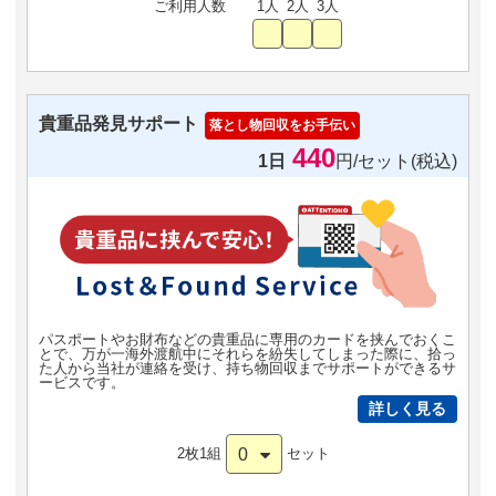
ご利用人数
1人
2人
3人
貴重品発見サポート
落とし物回収をお手伝い
440
1日
円/セット(税込)
パスポートやお財布などの貴重品に専用のカードを挟んでおくこ
とで、万が一海外渡航中にそれらを紛失してしまった際に、拾っ
た人から当社が連絡を受け、持ち物回収までサポートができるサ
ービスです。
詳しく見る
0
2枚1組
セット