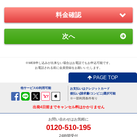
－
＋
0
料金確認
おすすめ
GoPro(ゴープロ)HERO8 レンタ
次へ
ルセット
1,870
円/日（税込）
－
＋
0
※WEB申し込みが出来ない場合はお電話でもお申込可能です。
お電話される前に会員登録をお願いいたします。
PAGE TOP
便利
USBx4ポートACアダプター
他サービスID利用可能
お支払いはクレジットカード
110
円/日（税込）
後払い(請求書/コンビニ)選択可能
※一部利用条件有り
－
＋
0
出発4日前までキャンセル料はかかりません
お問い合わせはお気軽に
0120-510-195
便利
24時間受付