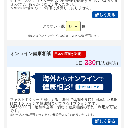
※すべてのアプリ・サービスでの動作を保証するものではありま
せんので、あらかじめご了承ください。
※Android端末でのご利用は推奨しておりません。
詳しく見る
0
アカウント数
個
※1アカウントでデバイス5台までVPN接続が可能です。
オンライン健康相談
日本の医師が対応！
330
1日
円/人(税込)
ファストドクターの提供する、海外で体調不良時に日本にいる医
師にオンラインで健康相談ができるオプションです。
24時間365日、追加料金等一切なく健康相談の予約・利用が可能
です。
※お申込み後に専用のオンライン相談用URLをお送りいたします。
詳しく見る