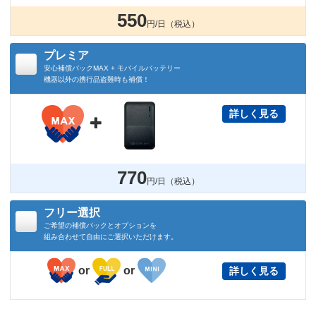
550
円/日（税込）
プレミア
安心補償パックMAX + モバイルバッテリー
機器以外の携行品盗難時も補償！
詳しく見る

770
円/日（税込）
フリー選択
ご希望の補償パックとオプションを
組み合わせて自由にご選択いただけます。
or
or
詳しく見る