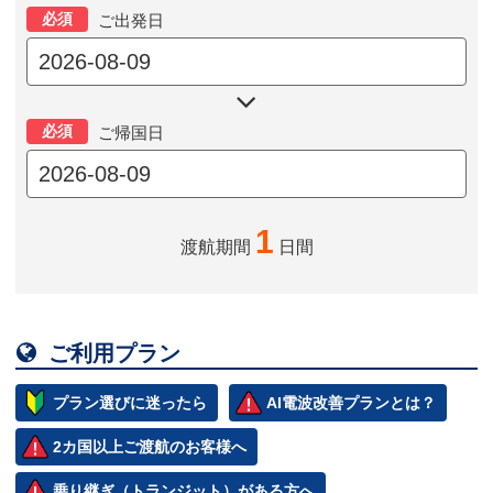
必須
ご出発日

必須
ご帰国日
1
渡航期間
日間

ご利用プラン
プラン選びに迷ったら
AI電波改善プランとは？
2カ国以上ご渡航のお客様へ
乗り継ぎ（トランジット）がある方へ