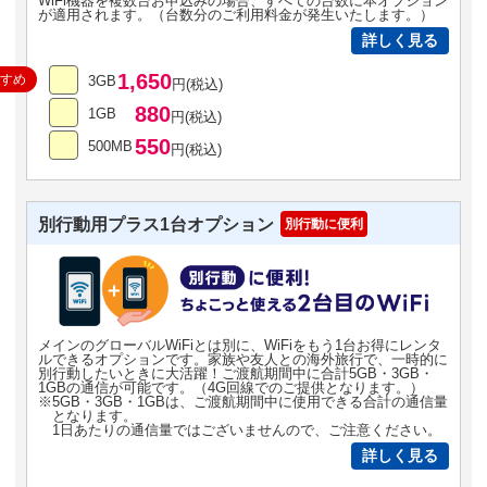
WiFi機器を複数台お申込みの場合、すべての台数に本オプション
が適用されます。（台数分のご利用料金が発生いたします。）
詳しく見る
1,650
すすめ
3GB
円(税込)
880
1GB
円(税込)
550
500MB
円(税込)
別行動用プラス1台オプション
別行動に便利
メインのグローバルWiFiとは別に、WiFiをもう1台お得にレンタ
ルできるオプションです。家族や友人との海外旅行で、一時的に
別行動したいときに大活躍！ご渡航期間中に合計5GB・3GB・
1GBの通信が可能です。（4G回線でのご提供となります。）
※5GB・3GB・1GBは、ご渡航期間中に使用できる合計の通信量
となります。
1日あたりの通信量ではございませんので、ご注意ください。
詳しく見る