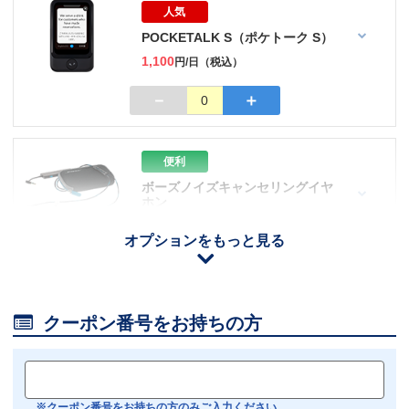
人気
POCKETALK S（ポケトーク S）
1,100
円/日（税込）
－
＋
0
便利
ボーズノイズキャンセリングイヤ
ホン
110
円/日（税込）
オプションをもっと見る
iOS用
－
＋
0
Android用
－
＋
0

クーポン番号をお持ちの方
おすすめ
【機内モニター接続可】
Bluetoothイヤホン対応
※クーポン番号をお持ちの方のみご入力ください