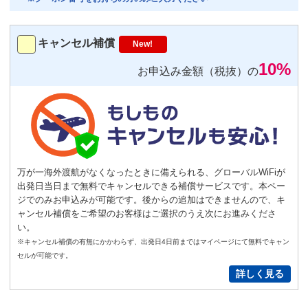
トランスミッター
220
円/日（税込）
キャンセル補償
New!
－
＋
0
10%
お申込み金額（税抜）の
便利
返却不要
気圧コントロール機能付き耳栓
1,540
円（税込）/個
通常
サイズ
－
＋
0
万が一海外渡航がなくなったときに備えられる、グローバルWiFiが
出発日当日まで無料でキャンセルできる補償サービスです。本ペー
S
サイズ
－
＋
0
ジでのみお申込みが可能です。後からの追加はできませんので、キ
ャンセル補償をご希望のお客様はご選択のうえ次にお進みくださ
い。
New!
※キャンセル補償の有無にかかわらず、出発日4日前まではマイページにて無料でキャン
GoPro(ゴープロ)HERO12 レンタ
セルが可能です。
ルセット
詳しく見る
2,200
円/日（税込）