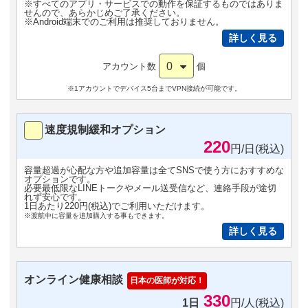
※すべてのアプリ・サービスでの動作を保証するものではありま
せんので、あらかじめご了承ください。
※Android端末でのご利用は推奨しておりません。
詳しく見る
0
アカウント数
個
※1アカウントでデバイス5台までVPN接続が可能です。
速度規制緩和オプション
220
円/日(税込)
容量超過が心配な方や追加容量は全てSNSで使う方におすすめな
オプションです。
必要最低限なLINEトークやメール送受信など、連絡手段が途切
れず安心です。
1日あたり220円(税込)でご利用いただけます。
※渡航中に容量を追加購入する事もできます。
詳しく見る
オンライン健康相談
日本の医師が対応！
330
1日
円/人(税込)