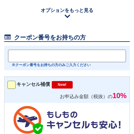
110
円/日（税込）
オプションをもっと見る
iOS用
－
＋
0
Android用
－
＋
0

クーポン番号をお持ちの方
おすすめ
【機内モニター接続可】
Bluetoothイヤホン対応
※クーポン番号をお持ちの方のみご入力ください
トランスミッター
220
円/日（税込）
キャンセル補償
New!
－
＋
0
10%
お申込み金額（税抜）の
便利
返却不要
気圧コントロール機能付き耳栓
1,540
円（税込）/個