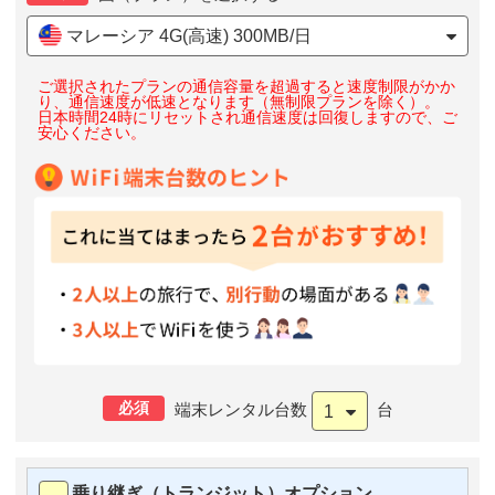
マレーシア 4G(高速) 300MB/日
ご選択されたプランの通信容量を超過すると速度制限がかか
り、通信速度が低速となります（無制限プランを除く）。
日本時間24時にリセットされ通信速度は回復しますので、ご
安心ください。
必須
端末レンタル台数
台
1
乗り継ぎ（トランジット）オプション