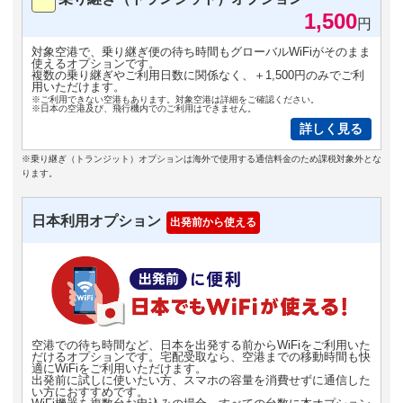
1,500
円
対象空港で、乗り継ぎ便の待ち時間もグローバルWiFiがそのまま
使えるオプションです。
複数の乗り継ぎやご利用日数に関係なく、＋1,500円のみでご利
用いただけます。
※ご利用できない空港もあります。対象空港は詳細をご確認ください。
※日本の空港及び、飛行機内でのご利用はできません。
詳しく見る
※乗り継ぎ（トランジット）オプションは海外で使用する通信料金のため課税対象外とな
ります。
日本利用オプション
出発前から使える
空港での待ち時間など、日本を出発する前からWiFiをご利用いた
だけるオプションです。宅配受取なら、空港までの移動時間も快
適にWiFiをご利用いただけます。
出発前に試しに使いたい方、スマホの容量を消費せずに通信した
い方におすすめです。