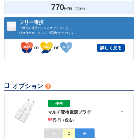
770
円/日（税込）
フリー選択
ご希望の補償パックとオプションを
組み合わせて自由にご選択いただけます。
or
or
詳しく見る

オプション

便利
マルチ変換電源プラグ
55
円/日（税込）
－
＋
0