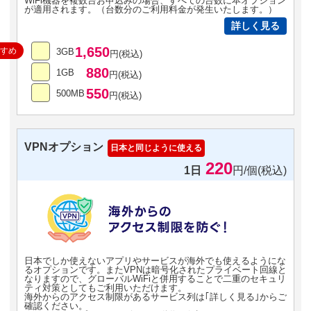
WiFi機器を複数台お申込みの場合、すべての台数に本オプション
が適用されます。（台数分のご利用料金が発生いたします。）
詳しく見る
1,650
すすめ
3GB
円(税込)
880
1GB
円(税込)
550
500MB
円(税込)
VPNオプション
日本と同じように使える
220
1日
円/個(税込)
日本でしか使えないアプリやサービスが海外でも使えるようにな
るオプションです。またVPNは暗号化されたプライベート回線と
なりますので、グローバルWiFiと併用することで二重のセキュリ
ティ対策としてもご利用いただけます。
海外からのアクセス制限があるサービス列は｢詳しく見る｣からご
確認ください。