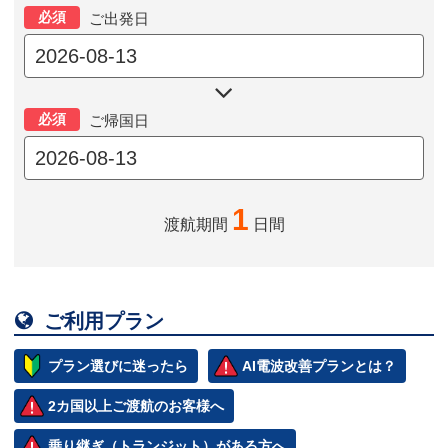
必須
ご出発日

必須
ご帰国日
1
渡航期間
日間

ご利用プラン
プラン選びに迷ったら
AI電波改善プランとは？
2カ国以上ご渡航のお客様へ
乗り継ぎ（トランジット）がある方へ