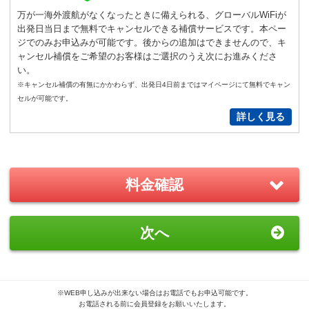
通常
サイズ
－
＋
0
万が一海外渡航がなくなったときに備えられる、グローバルWiFiが
出発日当日まで無料でキャンセルできる補償サービスです。本ペー
S
サイズ
－
＋
0
ジでのみお申込みが可能です。後からの追加はできませんので、キ
ャンセル補償をご希望のお客様はご選択のうえ次にお進みくださ
い。
New!
※キャンセル補償の有無にかかわらず、出発日4日前まではマイページにて無料でキャン
GoPro(ゴープロ)HERO12 レンタ
セルが可能です。
ルセット
詳しく見る
2,200
円/日（税込）
－
＋
0
料金確認
おすすめ
GoPro(ゴープロ)HERO8 レンタ
次へ
ルセット
1,870
円/日（税込）
－
＋
0
※WEB申し込みが出来ない場合はお電話でもお申込可能です。
お電話される前に会員登録をお願いいたします。