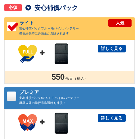

安心補償パック
必須
ライト
人気
安心補償パックフル + モバイルバッテリー
機器紛失時に弁済金が免除されます
詳しく見る

550
円/日（税込）
プレミア
安心補償パックMAX + モバイルバッテリー
機器以外の携行品盗難時も補償！
詳しく見る
