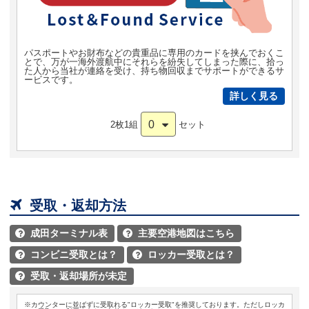
パスポートやお財布などの貴重品に専用のカードを挟んでおくこ
とで、万が一海外渡航中にそれらを紛失してしまった際に、拾っ
た人から当社が連絡を受け、持ち物回収までサポートができるサ
ービスです。
詳しく見る
0
2枚1組
セット

受取・返却方法
成田ターミナル表
主要空港地図はこちら


コンビニ受取とは？
ロッカー受取とは？


受取・返却場所が未定

※カウンターに並ばずに受取れる"ロッカー受取"を推奨しております。ただしロッカ