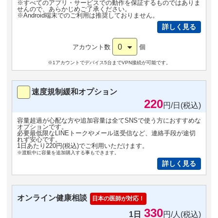
※すべてのアプリ・サービスでの動作を保証するものではありま
せんので、あらかじめご了承ください。
※Android端末でのご利用は推奨しておりません。
詳しく見る
0
アカウント数
個
※1アカウントでデバイス5台までVPN接続が可能です。
速度規制緩和オプション
220
円/日(税込)
容量超過が心配な方や追加容量は全てSNSで使う方におすすめな
オプションです。
必要最低限なLINEトークやメール送受信など、連絡手段が途切
れず安心です。
1日あたり220円(税込)でご利用いただけます。
※渡航中に容量を追加購入する事もできます。
詳しく見る
オンライン健康相談
日本の医師が対応！
330
1日
円/人(税込)