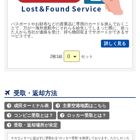
パスポートやお財布などの貴重品に専用のカードを挟んでおくこ
とで、万が一海外渡航中にそれらを紛失してしまった際に、拾っ
た人から当社が連絡を受け、持ち物回収までサポートができるサ
ービスです。
詳しく見る
0
2枚1組
セット

受取・返却方法
成田ターミナル表
主要空港地図はこちら


コンビニ受取とは？
ロッカー受取とは？


受取・返却場所が未定

※カウンターに並ばずに受取れる"ロッカー受取"を推奨しております。ただしロッカ