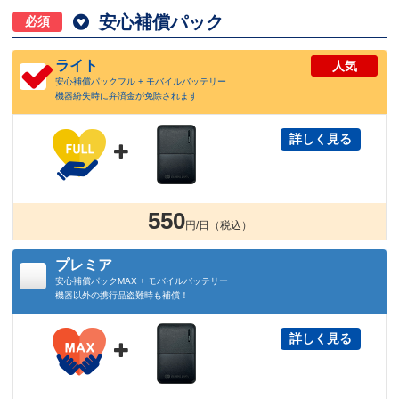

安心補償パック
必須
ライト
人気
安心補償パックフル + モバイルバッテリー
機器紛失時に弁済金が免除されます
詳しく見る

550
円/日（税込）
プレミア
安心補償パックMAX + モバイルバッテリー
機器以外の携行品盗難時も補償！
詳しく見る
