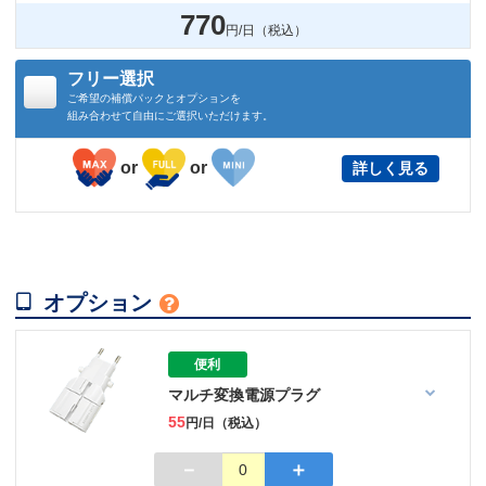
770
円/日（税込）
フリー選択
ご希望の補償パックとオプションを
組み合わせて自由にご選択いただけます。
or
or
詳しく見る

オプション

便利
マルチ変換電源プラグ
55
円/日（税込）
－
＋
0