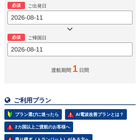
必須
ご出発日

必須
ご帰国日
1
渡航期間
日間

ご利用プラン
プラン選びに迷ったら
AI電波改善プランとは？
2カ国以上ご渡航のお客様へ
乗り継ぎ（トランジット）がある方へ