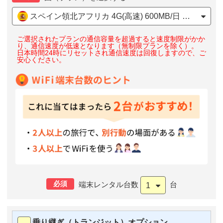
スペイン領北アフリカ 4G(高速) 600MB/日 大容量
ご選択されたプランの通信容量を超過すると速度制限がかか
り、通信速度が低速となります（無制限プランを除く）。
日本時間24時にリセットされ通信速度は回復しますので、ご
安心ください。
必須
端末レンタル台数
台
1
乗り継ぎ（トランジット）オプション