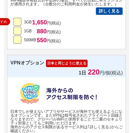
WiFi機器を複数台お申込みの場合、すべての台数に本オプション
が適用されます。（台数分のご利用料金が発生いたします。）
詳しく見る
1,650
すすめ
3GB
円(税込)
880
1GB
円(税込)
550
500MB
円(税込)
VPNオプション
日本と同じように使える
220
1日
円/個(税込)
日本でしか使えないアプリやサービスが海外でも使えるようにな
るオプションです。またVPNは暗号化されたプライベート回線と
なりますので、グローバルWiFiと併用することで二重のセキュリ
ティ対策としてもご利用いただけます。
海外からのアクセス制限があるサービス列は｢詳しく見る｣からご
確認ください。