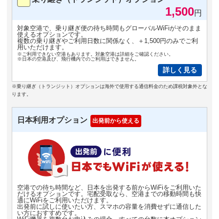
1,500
円
対象空港で、乗り継ぎ便の待ち時間もグローバルWiFiがそのまま
使えるオプションです。
複数の乗り継ぎやご利用日数に関係なく、＋1,500円のみでご利
用いただけます。
※ご利用できない空港もあります。対象空港は詳細をご確認ください。
※日本の空港及び、飛行機内でのご利用はできません。
詳しく見る
※乗り継ぎ（トランジット）オプションは海外で使用する通信料金のため課税対象外とな
ります。
日本利用オプション
出発前から使える
空港での待ち時間など、日本を出発する前からWiFiをご利用いた
だけるオプションです。宅配受取なら、空港までの移動時間も快
適にWiFiをご利用いただけます。
出発前に試しに使いたい方、スマホの容量を消費せずに通信した
い方におすすめです。