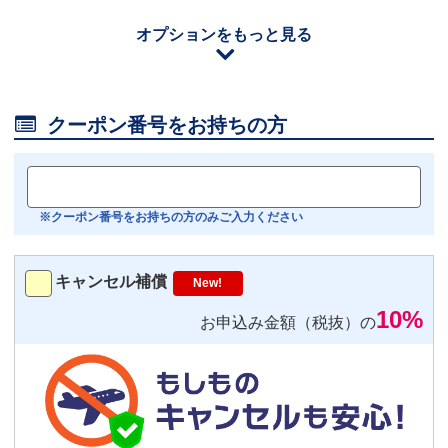
110
円/日（税込）
オプションをもっと見る
iOS用
－
＋
0
Android用
－
＋
0

クーポン番号をお持ちの方
おすすめ
【機内モニター接続可】
Bluetoothイヤホン対応
※クーポン番号をお持ちの方のみご入力ください
トランスミッター
220
円/日（税込）
キャンセル補償
New!
－
＋
0
10%
お申込み金額（税抜）の
便利
返却不要
気圧コントロール機能付き耳栓
1,540
円（税込）/個