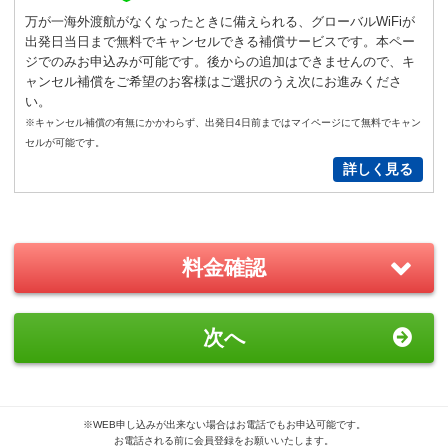
通常
サイズ
－
＋
0
万が一海外渡航がなくなったときに備えられる、グローバルWiFiが
出発日当日まで無料でキャンセルできる補償サービスです。本ペー
S
サイズ
－
＋
0
ジでのみお申込みが可能です。後からの追加はできませんので、キ
ャンセル補償をご希望のお客様はご選択のうえ次にお進みくださ
い。
New!
※キャンセル補償の有無にかかわらず、出発日4日前まではマイページにて無料でキャン
GoPro(ゴープロ)HERO12 レンタ
セルが可能です。
ルセット
詳しく見る
2,200
円/日（税込）
－
＋
0
料金確認
おすすめ
GoPro(ゴープロ)HERO8 レンタ
次へ
ルセット
1,870
円/日（税込）
－
＋
0
※WEB申し込みが出来ない場合はお電話でもお申込可能です。
お電話される前に会員登録をお願いいたします。