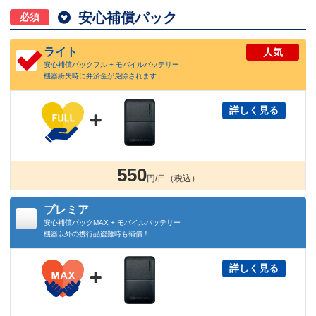

安心補償パック
必須
ライト
人気
安心補償パックフル + モバイルバッテリー
機器紛失時に弁済金が免除されます
詳しく見る

550
円/日（税込）
プレミア
安心補償パックMAX + モバイルバッテリー
機器以外の携行品盗難時も補償！
詳しく見る
