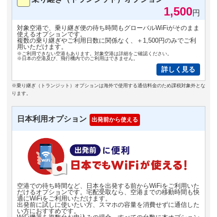
1,500
円
対象空港で、乗り継ぎ便の待ち時間もグローバルWiFiがそのまま
使えるオプションです。
複数の乗り継ぎやご利用日数に関係なく、＋1,500円のみでご利
用いただけます。
※ご利用できない空港もあります。対象空港は詳細をご確認ください。
※日本の空港及び、飛行機内でのご利用はできません。
詳しく見る
※乗り継ぎ（トランジット）オプションは海外で使用する通信料金のため課税対象外とな
ります。
日本利用オプション
出発前から使える
空港での待ち時間など、日本を出発する前からWiFiをご利用いた
だけるオプションです。宅配受取なら、空港までの移動時間も快
適にWiFiをご利用いただけます。
出発前に試しに使いたい方、スマホの容量を消費せずに通信した
い方におすすめです。