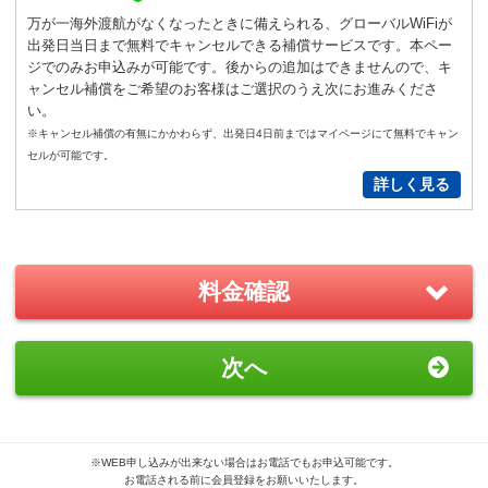
通常
サイズ
－
＋
0
万が一海外渡航がなくなったときに備えられる、グローバルWiFiが
出発日当日まで無料でキャンセルできる補償サービスです。本ペー
S
サイズ
－
＋
0
ジでのみお申込みが可能です。後からの追加はできませんので、キ
ャンセル補償をご希望のお客様はご選択のうえ次にお進みくださ
い。
New!
※キャンセル補償の有無にかかわらず、出発日4日前まではマイページにて無料でキャン
GoPro(ゴープロ)HERO12 レンタ
セルが可能です。
ルセット
詳しく見る
2,200
円/日（税込）
－
＋
0
料金確認
おすすめ
GoPro(ゴープロ)HERO8 レンタ
次へ
ルセット
1,870
円/日（税込）
－
＋
0
※WEB申し込みが出来ない場合はお電話でもお申込可能です。
お電話される前に会員登録をお願いいたします。