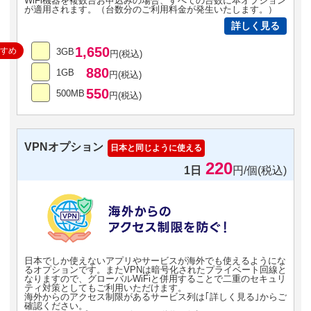
WiFi機器を複数台お申込みの場合、すべての台数に本オプション
が適用されます。（台数分のご利用料金が発生いたします。）
詳しく見る
1,650
すすめ
3GB
円(税込)
880
1GB
円(税込)
550
500MB
円(税込)
VPNオプション
日本と同じように使える
220
1日
円/個(税込)
日本でしか使えないアプリやサービスが海外でも使えるようにな
るオプションです。またVPNは暗号化されたプライベート回線と
なりますので、グローバルWiFiと併用することで二重のセキュリ
ティ対策としてもご利用いただけます。
海外からのアクセス制限があるサービス列は｢詳しく見る｣からご
確認ください。