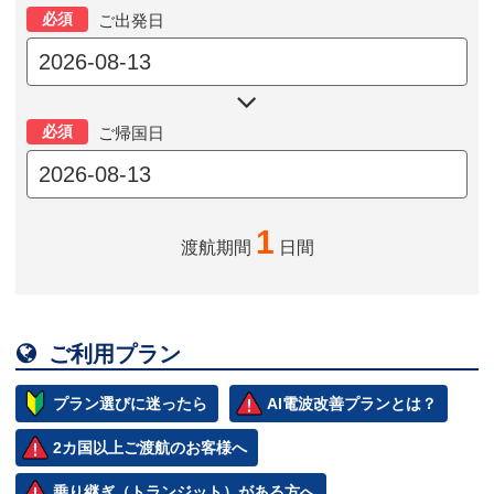
必須
ご出発日

必須
ご帰国日
1
渡航期間
日間

ご利用プラン
プラン選びに迷ったら
AI電波改善プランとは？
2カ国以上ご渡航のお客様へ
乗り継ぎ（トランジット）がある方へ