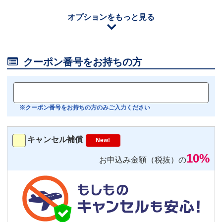
110
円/日（税込）
オプションをもっと見る
iOS用
－
＋
0
Android用
－
＋
0

クーポン番号をお持ちの方
おすすめ
【機内モニター接続可】
Bluetoothイヤホン対応
※クーポン番号をお持ちの方のみご入力ください
トランスミッター
220
円/日（税込）
キャンセル補償
New!
－
＋
0
10%
お申込み金額（税抜）の
便利
返却不要
気圧コントロール機能付き耳栓
1,540
円（税込）/個