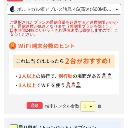
ポルトガル領アゾレス諸島 4G(高速) 600MB/日 大容量
ご選択されたプランの通信容量を超過すると速度制限がかか
り、通信速度が低速となります（無制限プランを除く）。
日本時間24時にリセットされ通信速度は回復しますので、ご
安心ください。
必須
端末レンタル台数
台
1
乗り継ぎ（トランジット）オプション