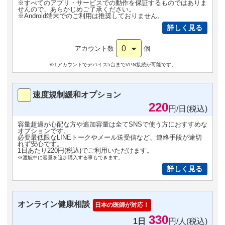
※すべてのアプリ・サービスでの動作を保証するものではありま
せんので、あらかじめご了承ください。
※Android端末でのご利用は推奨しておりません。
詳しく見る
0
アカウント数
個
※1アカウントでデバイス5台までVPN接続が可能です。
速度規制緩和オプション
220
円/日(税込)
容量超過が心配な方や追加容量は全てSNSで使う方におすすめな
オプションです。
必要最低限なLINEトークやメール送受信など、連絡手段が途切
れず安心です。
1日あたり220円(税込)でご利用いただけます。
※渡航中に容量を追加購入する事もできます。
詳しく見る
オンライン健康相談
日本の医師が対応！
330
1日
円/人(税込)