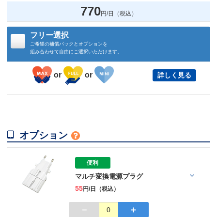
770
円/日（税込）
フリー選択
ご希望の補償パックとオプションを
組み合わせて自由にご選択いただけます。
or
or
詳しく見る

オプション

便利
マルチ変換電源プラグ
55
円/日（税込）
－
＋
0