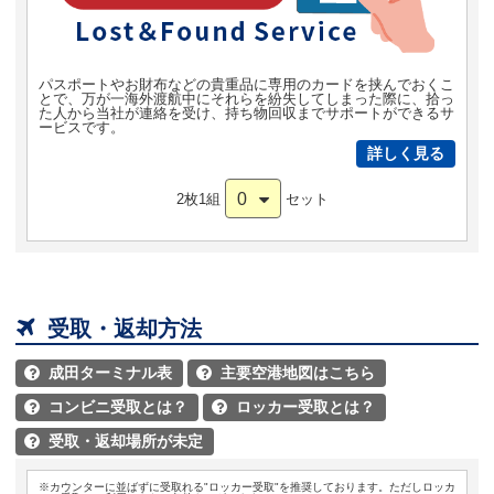
パスポートやお財布などの貴重品に専用のカードを挟んでおくこ
とで、万が一海外渡航中にそれらを紛失してしまった際に、拾っ
た人から当社が連絡を受け、持ち物回収までサポートができるサ
ービスです。
詳しく見る
0
2枚1組
セット

受取・返却方法
成田ターミナル表
主要空港地図はこちら


コンビニ受取とは？
ロッカー受取とは？


受取・返却場所が未定

※カウンターに並ばずに受取れる"ロッカー受取"を推奨しております。ただしロッカ