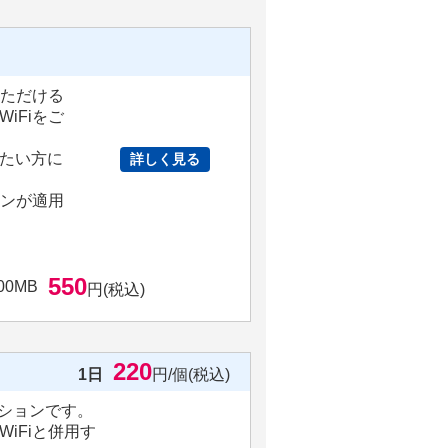
いただける
iFiをご
たい方に
詳しく見る
ョンが適用
550
00MB
円(税込)
220
1日
円/個(税込)
ションです。
iFiと併用す