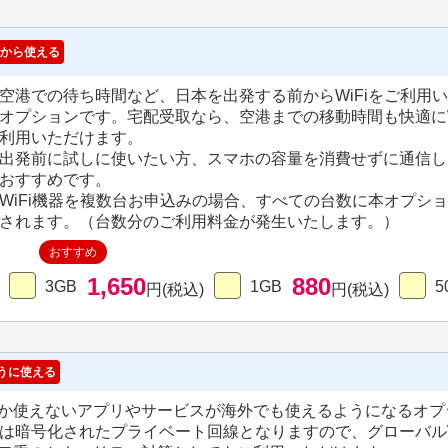
から使える
空港での待ち時間など、日本を出発する前からWiFiをご利用
オプションです。宅配受取なら、空港までの移動時間も快適にW
利用いただけます。
出発前に試しに使いたい方、スマホの容量を消費せずに通信し
おすすめです。
WiFi機器を複数台お申込みの場合、すべての台数に本オプシ
されます。（台数分のご利用料金が発生いたします。）
おすすめ
1,650
880
3GB
1GB
5
円(税込)
円(税込)
うに使える
か使えないアプリやサービスが海外でも使えるようになるオプ
Nは暗号化されたプライベート回線となりますので、グローバルW