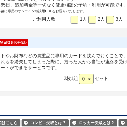
間365日、追加料金等一切なく健康相談の予約・利用が可能です
み後に専用のオンライン相談用URLをお送りいたします。
ご利用人数
1人
2人
3人
物回収をお手伝い
ートやお財布などの貴重品に専用のカードを挟んでおくことで
それらを紛失してしまった際に、拾った人から当社が連絡を受
ポートができるサービスです。
2枚1組
セット
0
図はこちら
コンビニ受取とは？
ロッカー受取とは？


