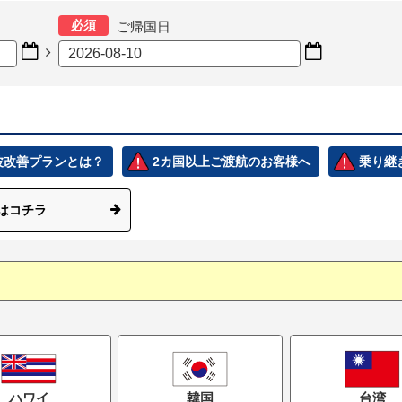
必須
ご帰国日



電波改善プランとは？
2カ国以上ご渡航のお客様へ
乗り継
はコチラ
ハワイ
韓国
台湾