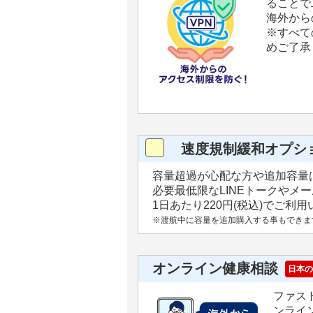
ることで
海外から
※すべて
めご了承
速度規制緩和オプシ
容量超過が心配な方や追加容量
必要最低限なLINEトークやメ
1日あたり220円(税込)でご利
※渡航中に容量を追加購入する事もできま
オンライン健康相談
日本の
ファス
ンライ