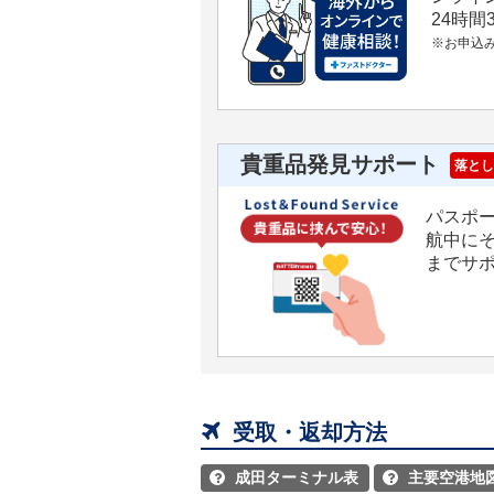
24時
※お申込
貴重品発見サポート
落とし
パスポ
航中に
までサ

受取・返却方法
成田ターミナル表
主要空港地

