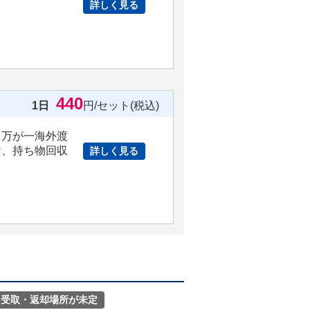
詳しく見る
。
440
1日
円/セット(税込)
、万が一海外渡
け、持ち物回収
詳しく見る
受取・返却場所が未定