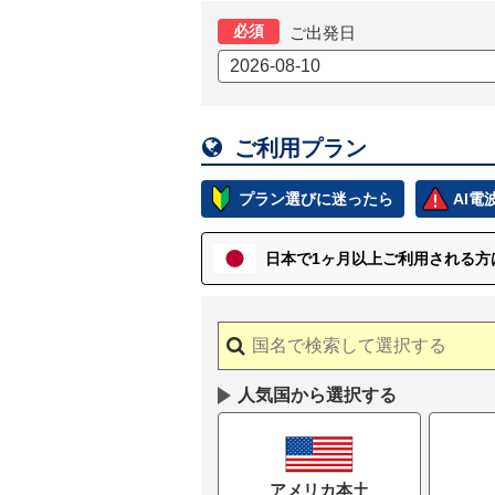
必須
ご出発日

ご利用プラン
プラン選びに迷ったら
AI
日本で1ヶ月以上
ご
利用される方
人気国から選択する
アメリカ本土