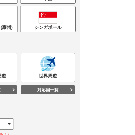
(豪州)
シンガポール
周遊
世界
周遊
覧
対応国一覧
除く）。