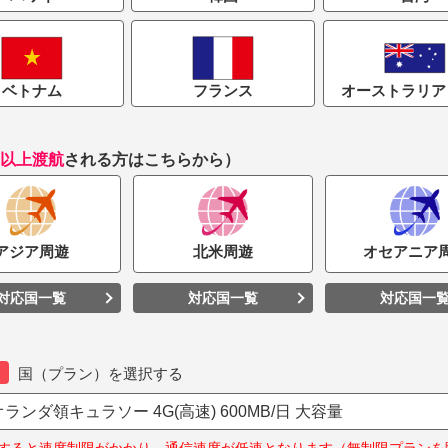
ベトナム
フランス
オーストラリア 
国以上渡航
される方はこちらから）
アジア
周遊
北米
周遊
オセアニア
対応国一覧
対応国一覧
対応国一
国（プラン）を選択する
ランダ領キュラソー 4G(高速) 600MB/日 大容量
すると速度制限がかかり、通信速度が低速となります（無制限プランを