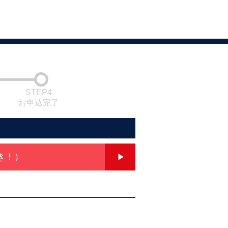
STEP4
お申込完了
き！）