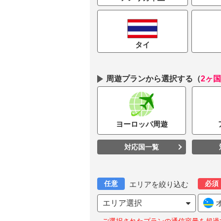
タイ
周遊プランから選択する
（
2ヶ
ヨーロッパ
周遊
対応国一覧
任意
必須
エリアを絞り込む
エリア選択
オ
ご選択されたプランの通信容量を超過