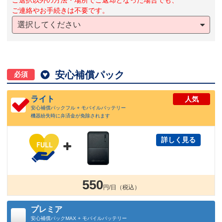
ご選択以外の方法・場所でご返却となった場合でも、
ご連絡やお手続きは不要です。
選択してください

安心補償パック
必須
ライト
人気
安心補償パックフル + モバイルバッテリー
機器紛失時に弁済金が免除されます
詳しく見る

550
円/日（税込）
プレミア
安心補償パックMAX + モバイルバッテリー