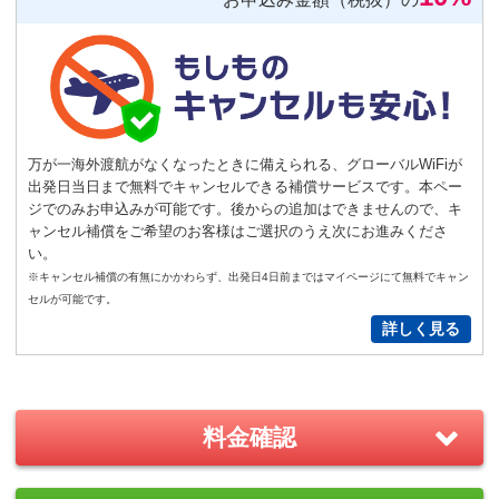
便利
返却不要
気圧コントロール機能付き耳栓
1,540
円（税込）/個
通常
サイズ
－
＋
0
万が一海外渡航がなくなったときに備えられる、グローバルWiFiが
出発日当日まで無料でキャンセルできる補償サービスです。本ペー
S
サイズ
－
＋
0
ジでのみお申込みが可能です。後からの追加はできませんので、キ
ャンセル補償をご希望のお客様はご選択のうえ次にお進みくださ
い。
New!
※キャンセル補償の有無にかかわらず、出発日4日前まではマイページにて無料でキャン
GoPro(ゴープロ)HERO12 レンタ
セルが可能です。
ルセット
詳しく見る
2,200
円/日（税込）
－
＋
0
料金確認
おすすめ
GoPro(ゴープロ)HERO8 レンタ