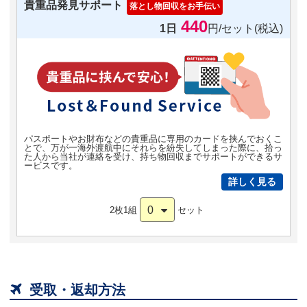
貴重品発見サポート
落とし物回収をお手伝い
440
1日
円/セット(税込)
パスポートやお財布などの貴重品に専用のカードを挟んでおくこ
とで、万が一海外渡航中にそれらを紛失してしまった際に、拾っ
た人から当社が連絡を受け、持ち物回収までサポートができるサ
ービスです。
詳しく見る
0
2枚1組
セット

受取・返却方法