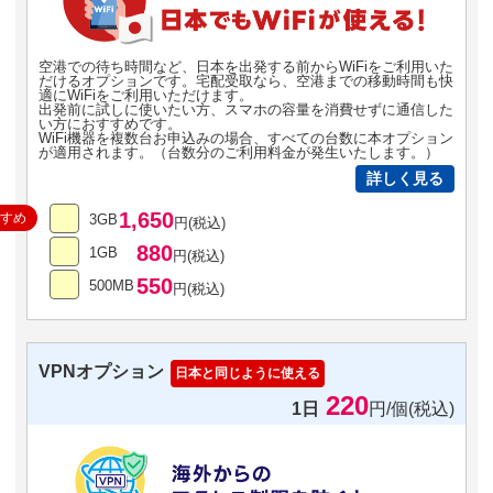
空港での待ち時間など、日本を出発する前からWiFiをご利用いた
だけるオプションです。宅配受取なら、空港までの移動時間も快
適にWiFiをご利用いただけます。
出発前に試しに使いたい方、スマホの容量を消費せずに通信した
い方におすすめです。
WiFi機器を複数台お申込みの場合、すべての台数に本オプション
が適用されます。（台数分のご利用料金が発生いたします。）
詳しく見る
1,650
すすめ
3GB
円(税込)
880
1GB
円(税込)
550
500MB
円(税込)
VPNオプション
日本と同じように使える
220
1日
円/個(税込)