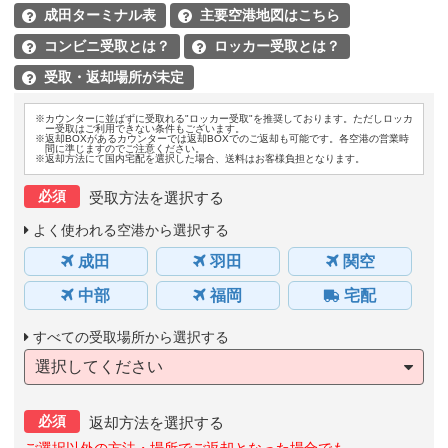
成田ターミナル表
主要空港地図はこちら


コンビニ受取とは？
ロッカー受取とは？


受取・返却場所が未定

※カウンターに並ばずに受取れる"ロッカー受取"を推奨しております。ただしロッカ
ー受取はご利用できない条件もございます。
※返却BOXがあるカウンターでは返却BOXでのご返却も可能です。各空港の営業時
間に準じますのでご注意ください。
※返却方法にて国内宅配を選択した場合、送料はお客様負担となります。
必須
受取方法を選択する
よく使われる空港から選択する
成田
羽田
関空
中部
福岡
宅配
すべての受取場所から選択する
選択してください
必須
返却方法を選択する