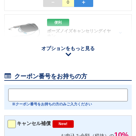
－
＋
0
便利
ボーズノイズキャンセリングイヤ
ホン
110
円/日（税込）
オプションをもっと見る
iOS用
－
＋
0
Android用
－
＋
0

クーポン番号をお持ちの方
おすすめ
【機内モニター接続可】
Bluetoothイヤホン対応
※クーポン番号をお持ちの方のみご入力ください
トランスミッター
220
円/日（税込）
キャンセル補償
New!
－
＋
0
10%
お申込み金額（税抜）の