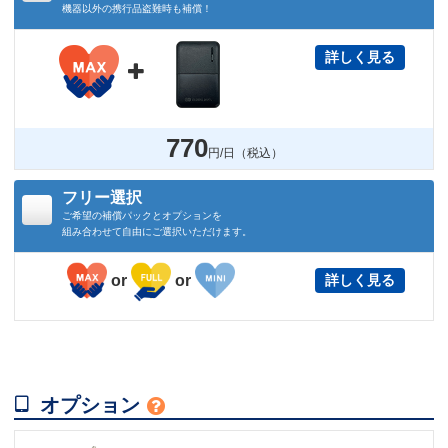
機器以外の携行品盗難時も補償！
詳しく見る

770
円/日（税込）
フリー選択
ご希望の補償パックとオプションを
組み合わせて自由にご選択いただけます。
or
or
詳しく見る

オプション
