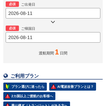
必須
ご出発日

必須
ご帰国日
1
渡航期間
日間

ご利用プラン
プラン選びに迷ったら
AI電波改善プランとは？
2カ国以上ご渡航のお客様へ
乗り継ぎ（トランジット）がある方へ