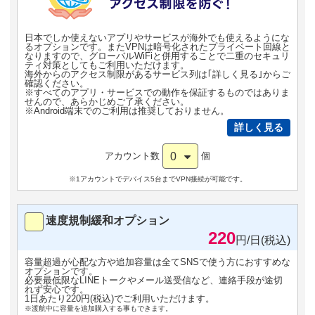
日本でしか使えないアプリやサービスが海外でも使えるようにな
るオプションです。またVPNは暗号化されたプライベート回線と
なりますので、グローバルWiFiと併用することで二重のセキュリ
ティ対策としてもご利用いただけます。
海外からのアクセス制限があるサービス列は｢詳しく見る｣からご
確認ください。
※すべてのアプリ・サービスでの動作を保証するものではありま
せんので、あらかじめご了承ください。
※Android端末でのご利用は推奨しておりません。
詳しく見る
0
アカウント数
個
※1アカウントでデバイス5台までVPN接続が可能です。
速度規制緩和オプション
220
円/日(税込)
容量超過が心配な方や追加容量は全てSNSで使う方におすすめな
オプションです。
必要最低限なLINEトークやメール送受信など、連絡手段が途切
れず安心です。
1日あたり220円(税込)でご利用いただけます。
※渡航中に容量を追加購入する事もできます。