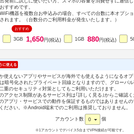
出発前に試しに使いたい方、スマホの容量を消費せずに通信し
おすすめです。
WiFi機器を複数台お申込みの場合、すべての台数に本オプシ
されます。（台数分のご利用料金が発生いたします。）
おすすめ
1,650
880
3GB
1GB
5
円(税込)
円(税込)
うに使える
か使えないアプリやサービスが海外でも使えるようになるオプ
Nは暗号化されたプライベート回線となりますので、グローバルW
二重のセキュリティ対策としてもご利用いただけます。
のアクセス制限があるサービス列は｢詳しく見る｣からご確認く
のアプリ・サービスでの動作を保証するものではありませんの
ください。
※Android端末でのご利用は推奨しておりません。
アカウント数
個
0
※1アカウントでデバイス5台までVPN接続が可能です。