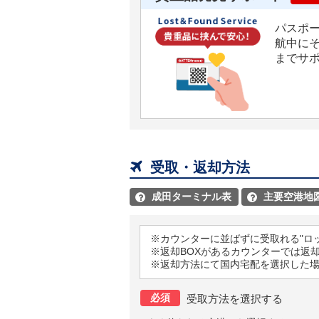
パスポ
航中に
までサ

受取・返却方法
成田ターミナル表
主要空港地


※カウンターに並ばずに受取れる"ロ
※返却BOXがあるカウンターでは返
※返却方法にて国内宅配を選択した
必須
受取方法を選択する