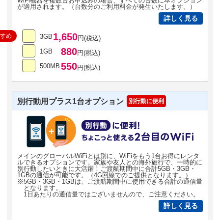
WiFi機器を複数台お申込みの場合、すべての台数に本オプション
が適用されます。（台数分のご利用料金が発生いたします。）
詳しく見る
1,650
すすめ
3GB
円(税込)
880
1GB
円(税込)
550
500MB
円(税込)
別行動用プラス1台オプション
別行動に便利
メインのグローバルWiFiとは別に、WiFiをもう1台お得にレンタ
ルできるオプションです。家族や友人との海外旅行で、一時的に
別行動したいときに大活躍！ご渡航期間中に合計5GB・3GB・
1GBの通信が可能です。（4G回線でのご提供となります。）
※5GB・3GB・1GBは、ご渡航期間中に使用できる合計の通信量
となります。
1日あたりの通信量ではございませんので、ご注意ください。
詳しく見る