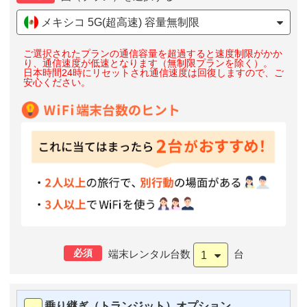
メキシコ 5G(超高速) 容量無制限
ご選択されたプランの通信容量を超過すると速度制限がかか
り、通信速度が低速となります（無制限プランを除く）。
日本時間24時にリセットされ通信速度は回復しますので、ご
安心ください。
必須
端末レンタル台数
台
1
乗り継ぎ（トランジット）オプション