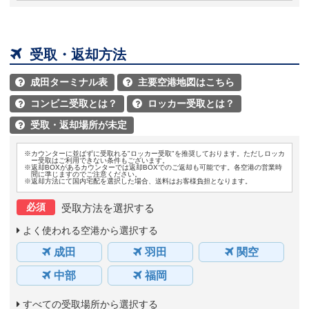

受取・返却方法
成田ターミナル表
主要空港地図はこちら


コンビニ受取とは？
ロッカー受取とは？


受取・返却場所が未定

※カウンターに並ばずに受取れる"ロッカー受取"を推奨しております。ただしロッカ
ー受取はご利用できない条件もございます。
※返却BOXがあるカウンターでは返却BOXでのご返却も可能です。各空港の営業時
間に準じますのでご注意ください。
※返却方法にて国内宅配を選択した場合、送料はお客様負担となります。
必須
受取方法を選択する
よく使われる空港から選択する
成田
羽田
関空
中部
福岡
すべての受取場所から選択する