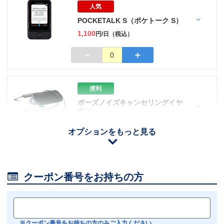
人気
POCKETALK S（ポケトーク S）
1,100
円/日（税込）
－
＋
0
便利
ボーズノイズキャンセリングイヤ
ホン
110
円/日（税込）
オプションをもっと見る
iOS用
－
＋
0
Android用
－
＋
0

クーポン番号をお持ちの方
おすすめ
【機内モニター接続可】
Bluetoothイヤホン対応
※クーポン番号をお持ちの方のみご入力ください