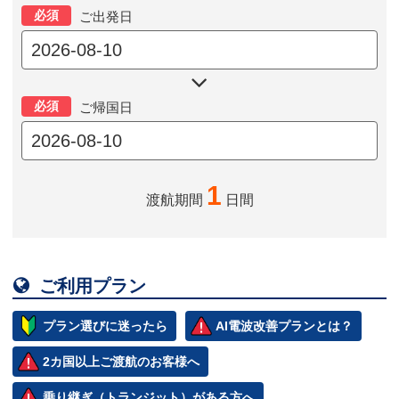
必須
ご出発日

必須
ご帰国日
1
渡航期間
日間

ご利用プラン
プラン選びに迷ったら
AI電波改善プランとは？
2カ国以上ご渡航のお客様へ
乗り継ぎ（トランジット）がある方へ