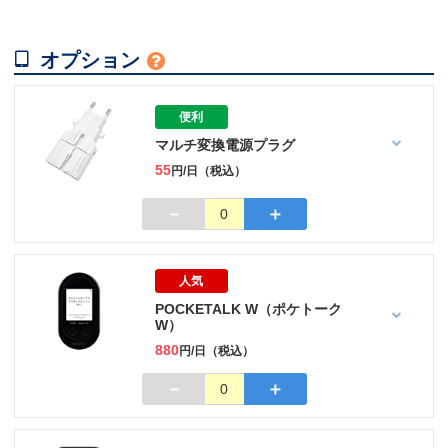

オプション

便利
マルチ変換電源プラグ
55
円/日（税込）
－
＋
0
人気
POCKETALK W（ポケトーク
W）
880
円/日（税込）
－
＋
0