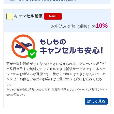
トランスミッター
220
円/日（税込）
キャンセル補償
New!
－
＋
0
10%
お申込み金額（税抜）の
便利
返却不要
気圧コントロール機能付き耳栓
1,540
円（税込）/個
通常
サイズ
－
＋
0
万が一海外渡航がなくなったときに備えられる、グローバルWiFiが
出発日当日まで無料でキャンセルできる補償サービスです。本ペー
S
サイズ
－
＋
0
ジでのみお申込みが可能です。後からの追加はできませんので、キ
ャンセル補償をご希望のお客様はご選択のうえ次にお進みくださ
い。
New!
※キャンセル補償の有無にかかわらず、出発日4日前まではマイページにて無料でキャン
GoPro(ゴープロ)HERO12 レンタ
セルが可能です。
ルセット
詳しく見る
2,200
円/日（税込）