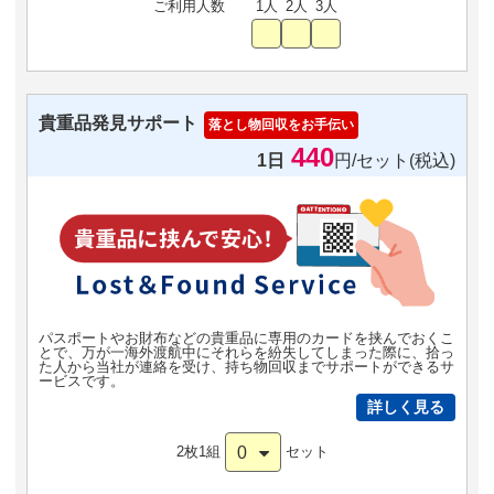
ご利用人数
1人
2人
3人
貴重品発見サポート
落とし物回収をお手伝い
440
1日
円/セット(税込)
パスポートやお財布などの貴重品に専用のカードを挟んでおくこ
とで、万が一海外渡航中にそれらを紛失してしまった際に、拾っ
た人から当社が連絡を受け、持ち物回収までサポートができるサ
ービスです。
詳しく見る
0
2枚1組
セット