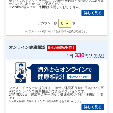
※すべてのアプリ・サービスでの動作を保証するものではありま
せんので、あらかじめご了承ください。
※Android端末でのご利用は推奨しておりません。
詳しく見る
0
アカウント数
個
※1アカウントでデバイス5台までVPN接続が可能です。
オンライン健康相談
日本の医師が対応！
330
1日
円/人(税込)
ファストドクターの提供する、海外で体調不良時に日本にいる医
師にオンラインで健康相談ができるオプションです。
24時間365日、追加料金等一切なく健康相談の予約・利用が可能
です。
※お申込み後に専用のオンライン相談用URLをお送りいたします。
詳しく見る