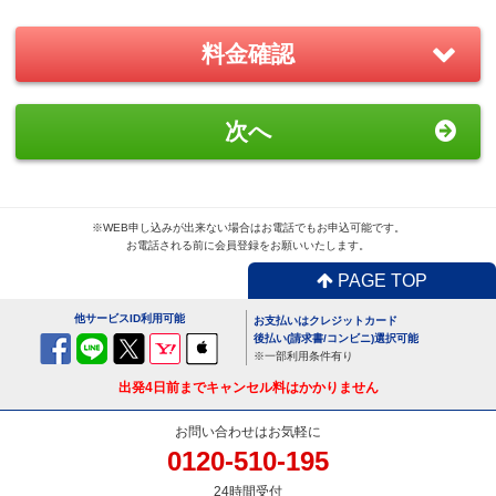
－
＋
0
料金確認
おすすめ
GoPro(ゴープロ)HERO8 レンタ
次へ
ルセット
1,870
円/日（税込）
－
＋
0
※WEB申し込みが出来ない場合はお電話でもお申込可能です。
お電話される前に会員登録をお願いいたします。
PAGE TOP
便利
USBx4ポートACアダプター
他サービスID利用可能
お支払いはクレジットカード
110
円/日（税込）
後払い(請求書/コンビニ)選択可能
※一部利用条件有り
－
＋
0
出発4日前までキャンセル料はかかりません
お問い合わせはお気軽に
0120-510-195
便利
24時間受付