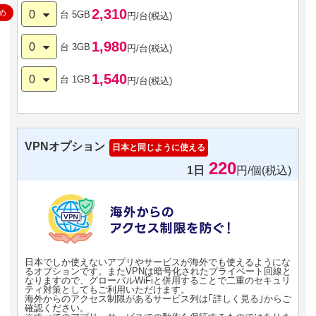
2,310
め
0
台
5GB
円/台(税込)
1,980
0
台
3GB
円/台(税込)
1,540
0
台
1GB
円/台(税込)
VPNオプション
日本と同じように使える
220
1日
円/個(税込)
日本でしか使えないアプリやサービスが海外でも使えるようにな
るオプションです。またVPNは暗号化されたプライベート回線と
なりますので、グローバルWiFiと併用することで二重のセキュリ
ティ対策としてもご利用いただけます。
海外からのアクセス制限があるサービス列は｢詳しく見る｣からご
確認ください。