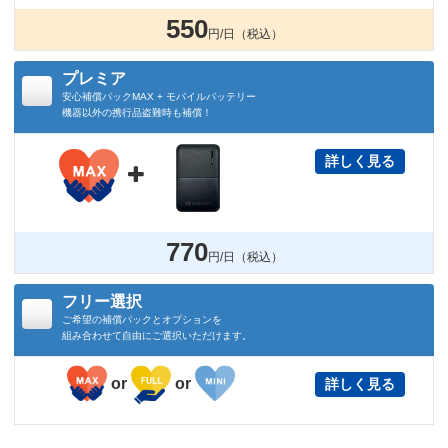
550
円/日（税込）
プレミア
安心補償パックMAX + モバイルバッテリー
機器以外の携行品盗難時も補償！
詳しく見る

770
円/日（税込）
フリー選択
ご希望の補償パックとオプションを
組み合わせて自由にご選択いただけます。
or
or
詳しく見る