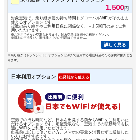
1,500
円
対象空港で、乗り継ぎ便の待ち時間もグローバルWiFiがそのまま
使えるオプションです。
複数の乗り継ぎやご利用日数に関係なく、＋1,500円のみでご利
用いただけます。
※ご利用できない空港もあります。対象空港は詳細をご確認ください。
※日本の空港及び、飛行機内でのご利用はできません。
詳しく見る
※乗り継ぎ（トランジット）オプションは海外で使用する通信料金のため課税対象外とな
ります。
日本利用オプション
出発前から使える
空港での待ち時間など、日本を出発する前からWiFiをご利用いた
だけるオプションです。宅配受取なら、空港までの移動時間も快
適にWiFiをご利用いただけます。
出発前に試しに使いたい方、スマホの容量を消費せずに通信した
い方におすすめです。