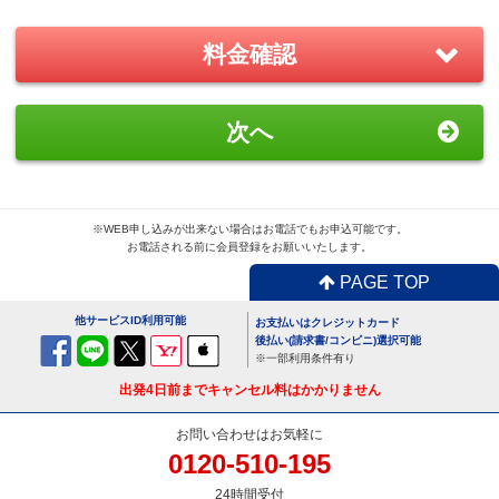
－
＋
0
料金確認
おすすめ
GoPro(ゴープロ)HERO8 レンタ
次へ
ルセット
1,870
円/日（税込）
－
＋
0
※WEB申し込みが出来ない場合はお電話でもお申込可能です。
お電話される前に会員登録をお願いいたします。
PAGE TOP
便利
USBx4ポートACアダプター
他サービスID利用可能
お支払いはクレジットカード
110
円/日（税込）
後払い(請求書/コンビニ)選択可能
※一部利用条件有り
－
＋
0
出発4日前までキャンセル料はかかりません
お問い合わせはお気軽に
0120-510-195
便利
24時間受付