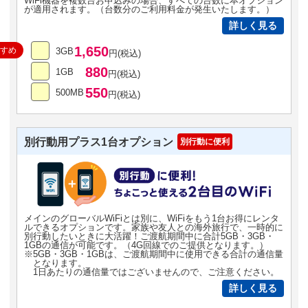
WiFi機器を複数台お申込みの場合、すべての台数に本オプション
が適用されます。（台数分のご利用料金が発生いたします。）
詳しく見る
1,650
すすめ
3GB
円(税込)
880
1GB
円(税込)
550
500MB
円(税込)
別行動用プラス1台オプション
別行動に便利
メインのグローバルWiFiとは別に、WiFiをもう1台お得にレンタ
ルできるオプションです。家族や友人との海外旅行で、一時的に
別行動したいときに大活躍！ご渡航期間中に合計5GB・3GB・
1GBの通信が可能です。（4G回線でのご提供となります。）
※5GB・3GB・1GBは、ご渡航期間中に使用できる合計の通信量
となります。
1日あたりの通信量ではございませんので、ご注意ください。
詳しく見る