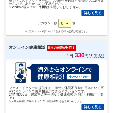
※すべてのアプリ・サービスでの動作を保証するものではありま
せんので、あらかじめご了承ください。
※Android端末でのご利用は推奨しておりません。
詳しく見る
0
アカウント数
個
※1アカウントでデバイス5台までVPN接続が可能です。
オンライン健康相談
日本の医師が対応！
330
1日
円/人(税込)
ファストドクターの提供する、海外で体調不良時に日本にいる医
師にオンラインで健康相談ができるオプションです。
24時間365日、追加料金等一切なく健康相談の予約・利用が可能
です。
※お申込み後に専用のオンライン相談用URLをお送りいたします。
詳しく見る