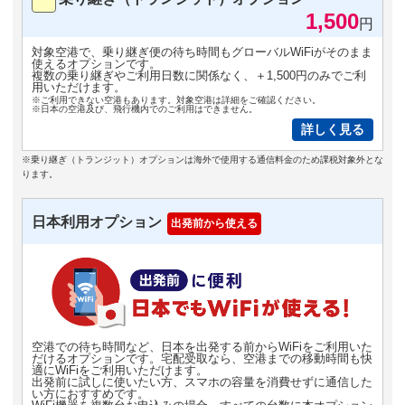
1,500
円
対象空港で、乗り継ぎ便の待ち時間もグローバルWiFiがそのまま
使えるオプションです。
複数の乗り継ぎやご利用日数に関係なく、＋1,500円のみでご利
用いただけます。
※ご利用できない空港もあります。対象空港は詳細をご確認ください。
※日本の空港及び、飛行機内でのご利用はできません。
詳しく見る
※乗り継ぎ（トランジット）オプションは海外で使用する通信料金のため課税対象外とな
ります。
日本利用オプション
出発前から使える
空港での待ち時間など、日本を出発する前からWiFiをご利用いた
だけるオプションです。宅配受取なら、空港までの移動時間も快
適にWiFiをご利用いただけます。
出発前に試しに使いたい方、スマホの容量を消費せずに通信した
い方におすすめです。