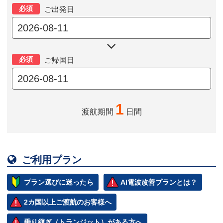
必須
ご出発日

必須
ご帰国日
1
渡航期間
日間

ご利用プラン
プラン選びに迷ったら
AI電波改善プランとは？
2カ国以上ご渡航のお客様へ
乗り継ぎ（トランジット）がある方へ