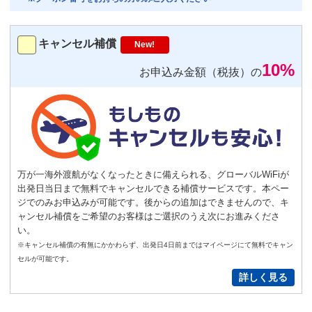
トランスミッター
220
円/日（税込）
キャンセル補償
New!
－
＋
0
10%
お申込み金額（税抜）の
便利
返却不要
気圧コントロール機能付き耳栓
1,540
円（税込）/個
通常
サイズ
－
＋
0
万が一海外渡航がなくなったときに備えられる、グローバルWiFiが
出発日当日まで無料でキャンセルできる補償サービスです。本ペー
S
サイズ
－
＋
0
ジでのみお申込みが可能です。後からの追加はできませんので、キ
ャンセル補償をご希望のお客様はご選択のうえ次にお進みくださ
い。
New!
※キャンセル補償の有無にかかわらず、出発日4日前まではマイページにて無料でキャン
GoPro(ゴープロ)HERO12 レンタ
セルが可能です。
ルセット
詳しく見る
2,200
円/日（税込）