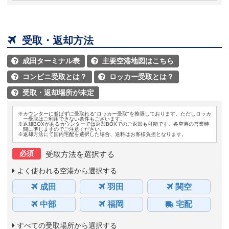

受取・返却方法
成田ターミナル表
主要空港地図はこちら


コンビニ受取とは？
ロッカー受取とは？


受取・返却場所が未定

※カウンターに並ばずに受取れる"ロッカー受取"を推奨しております。ただしロッカ
ー受取はご利用できない条件もございます。
※返却BOXがあるカウンターでは返却BOXでのご返却も可能です。各空港の営業時
間に準じますのでご注意ください。
※返却方法にて国内宅配を選択した場合、送料はお客様負担となります。
必須
受取方法を選択する
よく使われる空港から選択する
成田
羽田
関空
中部
福岡
宅配
すべての受取場所から選択する