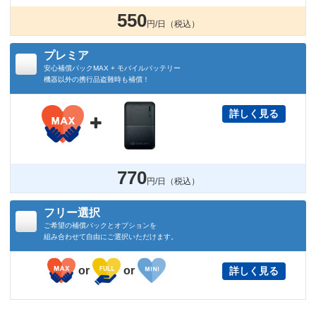
550
円/日（税込）
プレミア
安心補償パックMAX + モバイルバッテリー
機器以外の携行品盗難時も補償！
詳しく見る

770
円/日（税込）
フリー選択
ご希望の補償パックとオプションを
組み合わせて自由にご選択いただけます。
or
or
詳しく見る