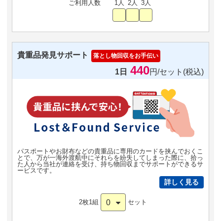
ご利用人数
1人
2人
3人
貴重品発見サポート
落とし物回収をお手伝い
440
1日
円/セット(税込)
パスポートやお財布などの貴重品に専用のカードを挟んでおくこ
とで、万が一海外渡航中にそれらを紛失してしまった際に、拾っ
た人から当社が連絡を受け、持ち物回収までサポートができるサ
ービスです。
詳しく見る
0
2枚1組
セット