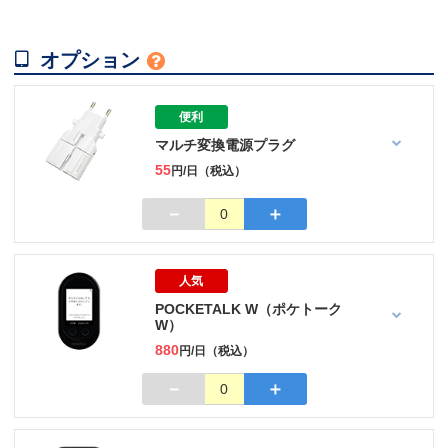

オプション

便利
マルチ変換電源プラグ
55
円/日（税込）
－
＋
0
人気
POCKETALK W（ポケトーク
W）
880
円/日（税込）
－
＋
0