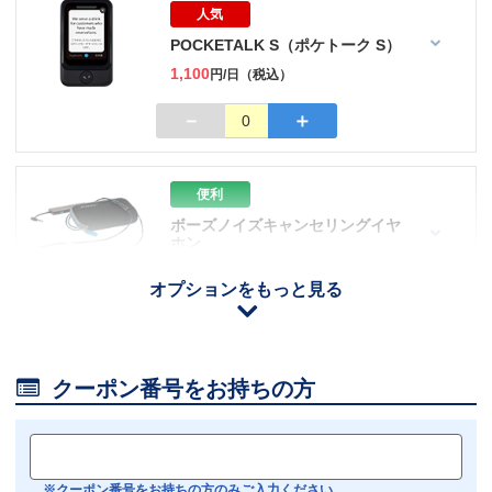
人気
POCKETALK S（ポケトーク S）
1,100
円/日（税込）
－
＋
0
便利
ボーズノイズキャンセリングイヤ
ホン
110
円/日（税込）
オプションをもっと見る
iOS用
－
＋
0
Android用
－
＋
0

クーポン番号をお持ちの方
おすすめ
【機内モニター接続可】
Bluetoothイヤホン対応
※クーポン番号をお持ちの方のみご入力ください