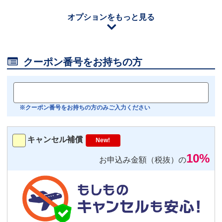
110
円/日（税込）
オプションをもっと見る
iOS用
－
＋
0
Android用
－
＋
0

クーポン番号をお持ちの方
おすすめ
【機内モニター接続可】
Bluetoothイヤホン対応
※クーポン番号をお持ちの方のみご入力ください
トランスミッター
220
円/日（税込）
キャンセル補償
New!
－
＋
0
10%
お申込み金額（税抜）の
便利
返却不要
気圧コントロール機能付き耳栓
1,540
円（税込）/個