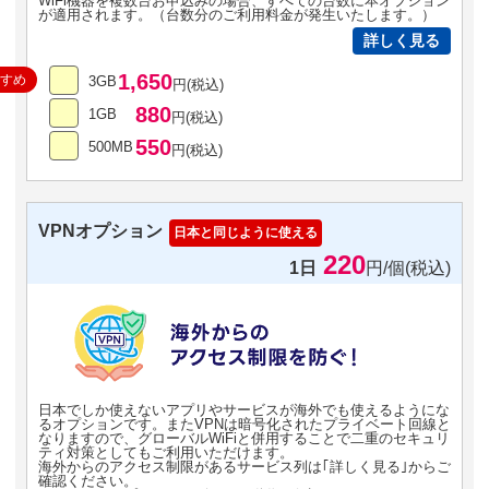
WiFi機器を複数台お申込みの場合、すべての台数に本オプション
が適用されます。（台数分のご利用料金が発生いたします。）
詳しく見る
1,650
すすめ
3GB
円(税込)
880
1GB
円(税込)
550
500MB
円(税込)
VPNオプション
日本と同じように使える
220
1日
円/個(税込)
日本でしか使えないアプリやサービスが海外でも使えるようにな
るオプションです。またVPNは暗号化されたプライベート回線と
なりますので、グローバルWiFiと併用することで二重のセキュリ
ティ対策としてもご利用いただけます。
海外からのアクセス制限があるサービス列は｢詳しく見る｣からご
確認ください。