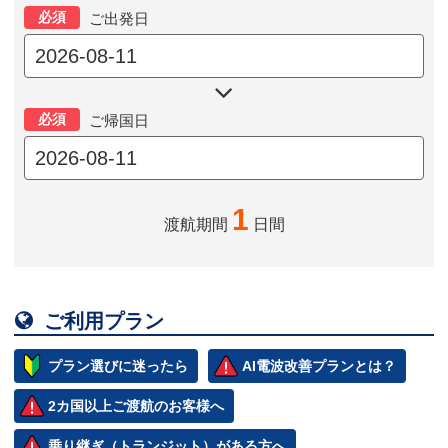
必須
ご出発日

必須
ご帰国日
1
渡航期間
日間

ご利用プラン
プラン選びに迷ったら
AI電波改善プランとは？
2カ国以上ご渡航のお客様へ
乗り継ぎ（トランジット）がある方へ