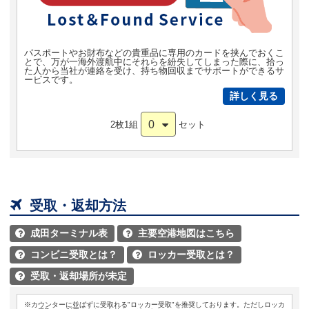
パスポートやお財布などの貴重品に専用のカードを挟んでおくこ
とで、万が一海外渡航中にそれらを紛失してしまった際に、拾っ
た人から当社が連絡を受け、持ち物回収までサポートができるサ
ービスです。
詳しく見る
0
2枚1組
セット

受取・返却方法
成田ターミナル表
主要空港地図はこちら


コンビニ受取とは？
ロッカー受取とは？


受取・返却場所が未定

※カウンターに並ばずに受取れる"ロッカー受取"を推奨しております。ただしロッカ