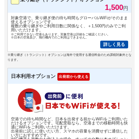
1,500
円
対象空港で、乗り継ぎ便の待ち時間もグローバルWiFiがそのまま
使えるオプションです。
複数の乗り継ぎやご利用日数に関係なく、＋1,500円のみでご利
用いただけます。
※ご利用できない空港もあります。対象空港は詳細をご確認ください。
※日本の空港及び、飛行機内でのご利用はできません。
詳しく見る
※乗り継ぎ（トランジット）オプションは海外で使用する通信料金のため課税対象外とな
ります。
日本利用オプション
出発前から使える
空港での待ち時間など、日本を出発する前からWiFiをご利用いた
だけるオプションです。宅配受取なら、空港までの移動時間も快
適にWiFiをご利用いただけます。
出発前に試しに使いたい方、スマホの容量を消費せずに通信した
い方におすすめです。