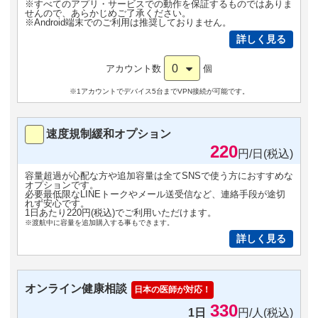
※すべてのアプリ・サービスでの動作を保証するものではありま
せんので、あらかじめご了承ください。
※Android端末でのご利用は推奨しておりません。
詳しく見る
0
アカウント数
個
※1アカウントでデバイス5台までVPN接続が可能です。
速度規制緩和オプション
220
円/日(税込)
容量超過が心配な方や追加容量は全てSNSで使う方におすすめな
オプションです。
必要最低限なLINEトークやメール送受信など、連絡手段が途切
れず安心です。
1日あたり220円(税込)でご利用いただけます。
※渡航中に容量を追加購入する事もできます。
詳しく見る
オンライン健康相談
日本の医師が対応！
330
1日
円/人(税込)