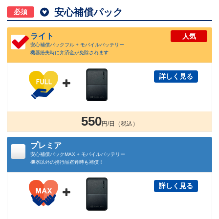

安心補償パック
必須
ライト
人気
安心補償パックフル + モバイルバッテリー
機器紛失時に弁済金が免除されます
詳しく見る

550
円/日（税込）
プレミア
安心補償パックMAX + モバイルバッテリー
機器以外の携行品盗難時も補償！
詳しく見る
