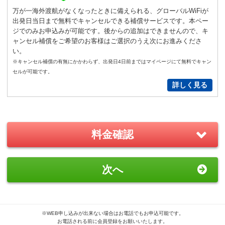
通常
サイズ
－
＋
0
万が一海外渡航がなくなったときに備えられる、グローバルWiFiが
出発日当日まで無料でキャンセルできる補償サービスです。本ペー
S
サイズ
－
＋
0
ジでのみお申込みが可能です。後からの追加はできませんので、キ
ャンセル補償をご希望のお客様はご選択のうえ次にお進みくださ
い。
New!
※キャンセル補償の有無にかかわらず、出発日4日前まではマイページにて無料でキャン
GoPro(ゴープロ)HERO12 レンタ
セルが可能です。
ルセット
詳しく見る
2,200
円/日（税込）
－
＋
0
料金確認
おすすめ
GoPro(ゴープロ)HERO8 レンタ
次へ
ルセット
1,870
円/日（税込）
－
＋
0
※WEB申し込みが出来ない場合はお電話でもお申込可能です。
お電話される前に会員登録をお願いいたします。