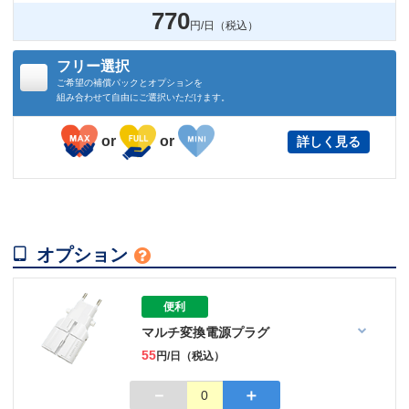
770
円/日（税込）
フリー選択
ご希望の補償パックとオプションを
組み合わせて自由にご選択いただけます。
or
or
詳しく見る

オプション

便利
マルチ変換電源プラグ
55
円/日（税込）
－
＋
0