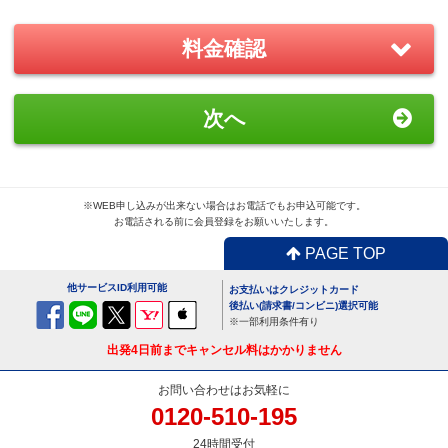
－
＋
0
料金確認
おすすめ
GoPro(ゴープロ)HERO8 レンタ
次へ
ルセット
1,870
円/日（税込）
－
＋
0
※WEB申し込みが出来ない場合はお電話でもお申込可能です。
お電話される前に会員登録をお願いいたします。
PAGE TOP
便利
USBx4ポートACアダプター
他サービスID利用可能
お支払いはクレジットカード
110
円/日（税込）
後払い(請求書/コンビニ)選択可能
※一部利用条件有り
－
＋
0
出発4日前までキャンセル料はかかりません
お問い合わせはお気軽に
0120-510-195
便利
24時間受付