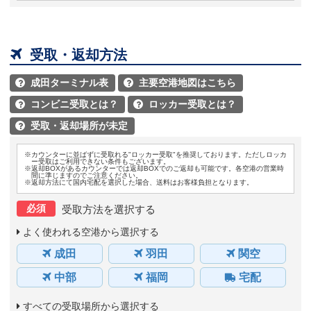

受取・返却方法
成田ターミナル表
主要空港地図はこちら


コンビニ受取とは？
ロッカー受取とは？


受取・返却場所が未定

※カウンターに並ばずに受取れる"ロッカー受取"を推奨しております。ただしロッカ
ー受取はご利用できない条件もございます。
※返却BOXがあるカウンターでは返却BOXでのご返却も可能です。各空港の営業時
間に準じますのでご注意ください。
※返却方法にて国内宅配を選択した場合、送料はお客様負担となります。
必須
受取方法を選択する
よく使われる空港から選択する
成田
羽田
関空
中部
福岡
宅配
すべての受取場所から選択する