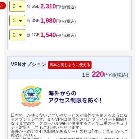
2,310
め
0
台
5GB
円/台(税込)
1,980
0
台
3GB
円/台(税込)
1,540
0
台
1GB
円/台(税込)
VPNオプション
日本と同じように使える
220
1日
円/個(税込)
日本でしか使えないアプリやサービスが海外でも使えるようにな
るオプションです。またVPNは暗号化されたプライベート回線と
なりますので、グローバルWiFiと併用することで二重のセキュリ
ティ対策としてもご利用いただけます。
海外からのアクセス制限があるサービス列は｢詳しく見る｣からご
確認ください。