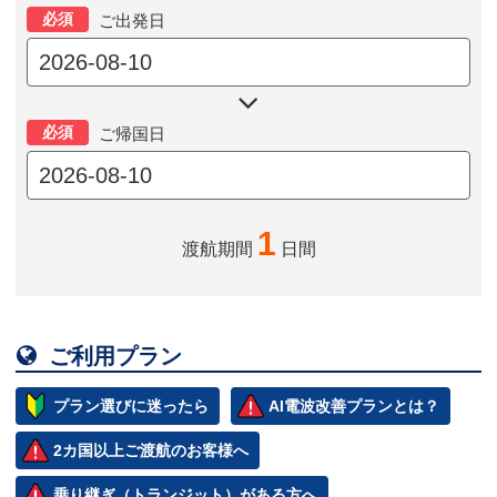
必須
ご出発日

必須
ご帰国日
1
渡航期間
日間

ご利用プラン
プラン選びに迷ったら
AI電波改善プランとは？
2カ国以上ご渡航のお客様へ
乗り継ぎ（トランジット）がある方へ