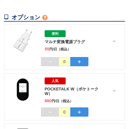

オプション

便利
マルチ変換電源プラグ
55
円/日（税込）
－
＋
0
人気
POCKETALK W（ポケトーク
W）
880
円/日（税込）
－
＋
0