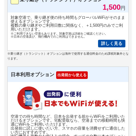
1,500
円
対象空港で、乗り継ぎ便の待ち時間もグローバルWiFiがそのまま
使えるオプションです。
複数の乗り継ぎやご利用日数に関係なく、＋1,500円のみでご利
用いただけます。
※ご利用できない空港もあります。対象空港は詳細をご確認ください。
※日本の空港及び、飛行機内でのご利用はできません。
詳しく見る
※乗り継ぎ（トランジット）オプションは海外で使用する通信料金のため課税対象外とな
ります。
日本利用オプション
出発前から使える
空港での待ち時間など、日本を出発する前からWiFiをご利用いた
だけるオプションです。宅配受取なら、空港までの移動時間も快
適にWiFiをご利用いただけます。
出発前に試しに使いたい方、スマホの容量を消費せずに通信した
い方におすすめです。