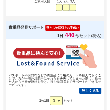
ご利用人数
1人
2人
3人
貴重品発見サポート
落とし物回収をお手伝い
440
1日
円/セット(税込)
パスポートやお財布などの貴重品に専用のカードを挟んでおくこ
とで、万が一海外渡航中にそれらを紛失してしまった際に、拾っ
た人から当社が連絡を受け、持ち物回収までサポートができるサ
ービスです。
詳しく見る
0
2枚1組
セット