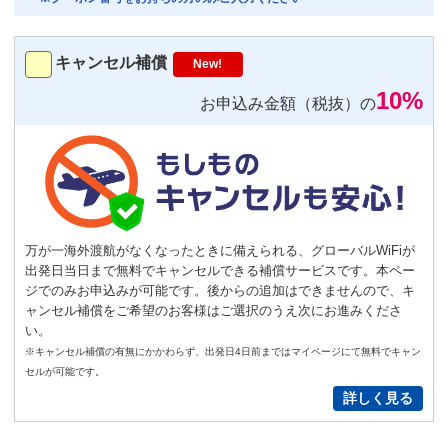
トランスミッター
220
円/日（税込）
キャンセル補償
New!
－
＋
0
10%
お申込み金額（税抜）の
便利
返却不要
気圧コントロール機能付き耳栓
1,540
円（税込）/個
通常
サイズ
－
＋
0
万が一海外渡航がなくなったときに備えられる、グローバルWiFiが
出発日当日まで無料でキャンセルできる補償サービスです。本ペー
S
サイズ
－
＋
0
ジでのみお申込みが可能です。後からの追加はできませんので、キ
ャンセル補償をご希望のお客様はご選択のうえ次にお進みくださ
い。
New!
※キャンセル補償の有無にかかわらず、出発日4日前まではマイページにて無料でキャン
GoPro(ゴープロ)HERO12 レンタ
セルが可能です。
ルセット
詳しく見る
2,200
円/日（税込）