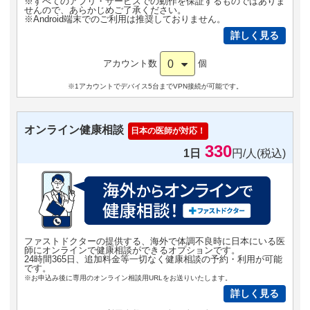
※すべてのアプリ・サービスでの動作を保証するものではありま
せんので、あらかじめご了承ください。
※Android端末でのご利用は推奨しておりません。
詳しく見る
0
アカウント数
個
※1アカウントでデバイス5台までVPN接続が可能です。
オンライン健康相談
日本の医師が対応！
330
1日
円/人(税込)
ファストドクターの提供する、海外で体調不良時に日本にいる医
師にオンラインで健康相談ができるオプションです。
24時間365日、追加料金等一切なく健康相談の予約・利用が可能
です。
※お申込み後に専用のオンライン相談用URLをお送りいたします。
詳しく見る