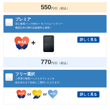
550
円/日（税込）
プレミア
安心補償パックMAX + モバイルバッテリー
機器以外の携行品盗難時も補償！
詳しく見る

770
円/日（税込）
フリー選択
ご希望の補償パックとオプションを
組み合わせて自由にご選択いただけます。
or
or
詳しく見る