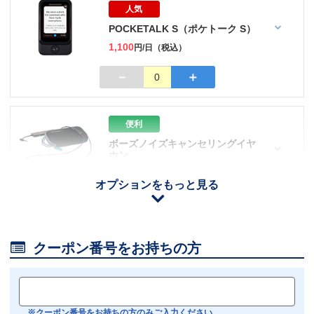
人気
POCKETALK S（ポケトーク S）
1,100
円/日（税込）
－
＋
0
便利
ボーズノイズキャンセリングイヤ
ホン
110
円/日（税込）
オプションをもっと見る
iOS用
－
＋
0
Android用
－
＋
0

クーポン番号をお持ちの方
おすすめ
【機内モニター接続可】
Bluetoothイヤホン対応
※クーポン番号をお持ちの方のみご入力ください