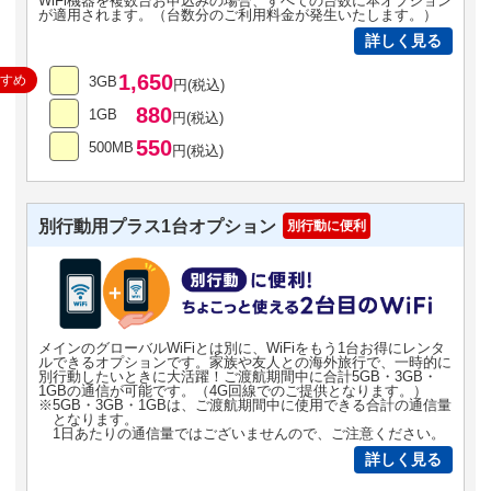
WiFi機器を複数台お申込みの場合、すべての台数に本オプション
が適用されます。（台数分のご利用料金が発生いたします。）
詳しく見る
1,650
すすめ
3GB
円(税込)
880
1GB
円(税込)
550
500MB
円(税込)
別行動用プラス1台オプション
別行動に便利
メインのグローバルWiFiとは別に、WiFiをもう1台お得にレンタ
ルできるオプションです。家族や友人との海外旅行で、一時的に
別行動したいときに大活躍！ご渡航期間中に合計5GB・3GB・
1GBの通信が可能です。（4G回線でのご提供となります。）
※5GB・3GB・1GBは、ご渡航期間中に使用できる合計の通信量
となります。
1日あたりの通信量ではございませんので、ご注意ください。
詳しく見る