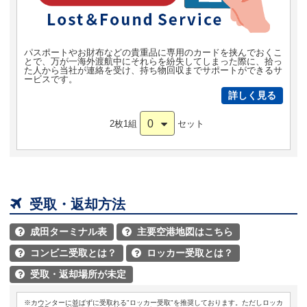
パスポートやお財布などの貴重品に専用のカードを挟んでおくこ
とで、万が一海外渡航中にそれらを紛失してしまった際に、拾っ
た人から当社が連絡を受け、持ち物回収までサポートができるサ
ービスです。
詳しく見る
0
2枚1組
セット

受取・返却方法
成田ターミナル表
主要空港地図はこちら


コンビニ受取とは？
ロッカー受取とは？


受取・返却場所が未定

※カウンターに並ばずに受取れる"ロッカー受取"を推奨しております。ただしロッカ