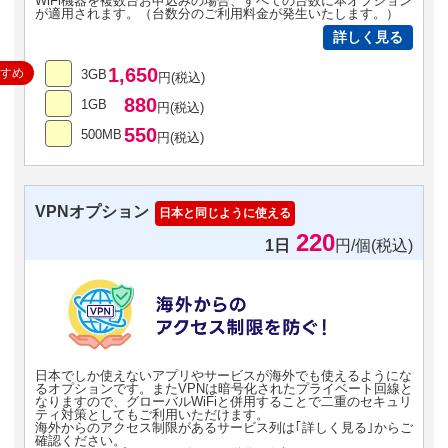
WiFi機器を複数台お申込みの場合、すべての台数に本オプション
が適用されます。（台数分のご利用料金が発生いたします。）
詳しく見る
1,650
すすめ
3GB
円(税込)
880
1GB
円(税込)
550
500MB
円(税込)
VPNオプション
日本と同じように使える
220
1日
円/個(税込)
日本でしか使えないアプリやサービスが海外でも使えるようにな
るオプションです。またVPNは暗号化されたプライベート回線と
なりますので、グローバルWiFiと併用することで二重のセキュリ
ティ対策としてもご利用いただけます。
海外からのアクセス制限があるサービス列は｢詳しく見る｣からご
確認ください。