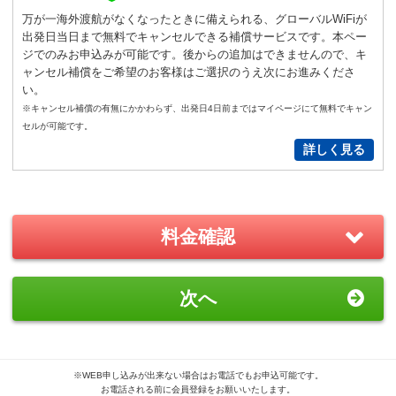
通常
サイズ
－
＋
0
万が一海外渡航がなくなったときに備えられる、グローバルWiFiが
出発日当日まで無料でキャンセルできる補償サービスです。本ペー
S
サイズ
－
＋
0
ジでのみお申込みが可能です。後からの追加はできませんので、キ
ャンセル補償をご希望のお客様はご選択のうえ次にお進みくださ
い。
New!
※キャンセル補償の有無にかかわらず、出発日4日前まではマイページにて無料でキャン
GoPro(ゴープロ)HERO12 レンタ
セルが可能です。
ルセット
詳しく見る
2,200
円/日（税込）
－
＋
0
料金確認
おすすめ
GoPro(ゴープロ)HERO8 レンタ
次へ
ルセット
1,870
円/日（税込）
－
＋
0
※WEB申し込みが出来ない場合はお電話でもお申込可能です。
お電話される前に会員登録をお願いいたします。