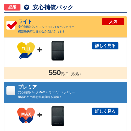

安心補償パック
必須
ライト
人気
安心補償パックフル + モバイルバッテリー
機器紛失時に弁済金が免除されます
詳しく見る

550
円/日（税込）
プレミア
安心補償パックMAX + モバイルバッテリー
機器以外の携行品盗難時も補償！
詳しく見る
