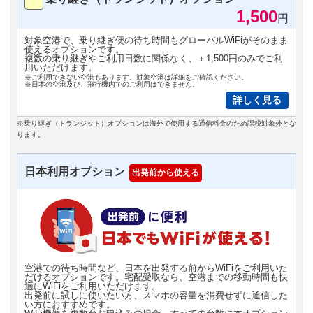
1,500
円
対象空港で、乗り継ぎ便の待ち時間もグローバルWiFiがそのまま
使えるオプションです。
複数の乗り継ぎやご利用日数に関係なく、＋1,500円のみでご利
用いただけます。
※ご利用できない空港もあります。対象空港は詳細をご確認ください。
※日本の空港及び、飛行機内でのご利用はできません。
詳しく見る
※乗り継ぎ（トランジット）オプションは海外で使用する通信料金のため課税対象外とな
ります。
日本利用オプション
出発前から使える
空港での待ち時間など、日本を出発する前からWiFiをご利用いた
だけるオプションです。宅配受取なら、空港までの移動時間も快
適にWiFiをご利用いただけます。
出発前に試しに使いたい方、スマホの容量を消費せずに通信した
い方におすすめです。