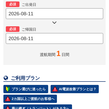
必須
ご出発日

必須
ご帰国日
1
渡航期間
日間

ご利用プラン
プラン選びに迷ったら
AI電波改善プランとは？
2カ国以上ご渡航のお客様へ
乗り継ぎ（トランジット）がある方へ