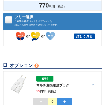
770
円/日（税込）
フリー選択
ご希望の補償パックとオプションを
組み合わせて自由にご選択いただけます。
or
or
詳しく見る

オプション

便利
マルチ変換電源プラグ
55
円/日（税込）
－
＋
0