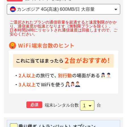
カンボジア 4G(高速) 600MB/日 大容量
ご選択されたプランの通信容量を超過すると速度制限がかか
り、通信速度が低速となります（無制限プランを除く）。
日本時間24時にリセットされ通信速度は回復しますので、ご
安心ください。
必須
端末レンタル台数
台
1
乗り継ぎ（トランジット）オプション