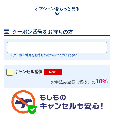
110
円/日（税込）
オプションをもっと見る
iOS用
－
＋
0
Android用
－
＋
0

クーポン番号をお持ちの方
おすすめ
【機内モニター接続可】
Bluetoothイヤホン対応
※クーポン番号をお持ちの方のみご入力ください
トランスミッター
220
円/日（税込）
キャンセル補償
New!
－
＋
0
10%
お申込み金額（税抜）の
便利
返却不要
気圧コントロール機能付き耳栓
1,540
円（税込）/個