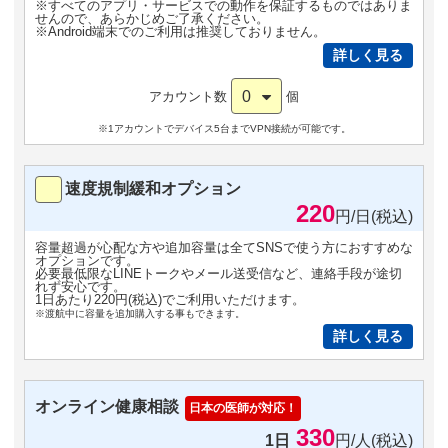
※すべてのアプリ・サービスでの動作を保証するものではありま
せんので、あらかじめご了承ください。
※Android端末でのご利用は推奨しておりません。
詳しく見る
0
アカウント数
個
※1アカウントでデバイス5台までVPN接続が可能です。
速度規制緩和オプション
220
円/日(税込)
容量超過が心配な方や追加容量は全てSNSで使う方におすすめな
オプションです。
必要最低限なLINEトークやメール送受信など、連絡手段が途切
れず安心です。
1日あたり220円(税込)でご利用いただけます。
※渡航中に容量を追加購入する事もできます。
詳しく見る
オンライン健康相談
日本の医師が対応！
330
1日
円/人(税込)