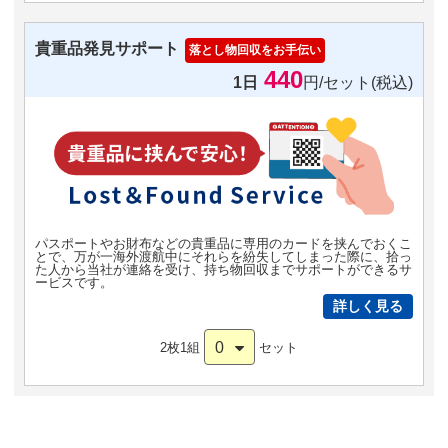
貴重品発見サポート
落とし物回収をお手伝い
440
1日
円/セット(税込)
パスポートやお財布などの貴重品に専用のカードを挟んでおくこ
とで、万が一海外渡航中にそれらを紛失してしまった際に、拾っ
た人から当社が連絡を受け、持ち物回収までサポートができるサ
ービスです。
詳しく見る
0
2枚1組
セット