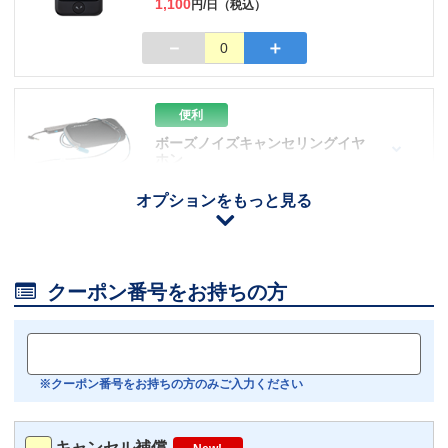
1,100
円/日（税込）
－
＋
0
便利
ボーズノイズキャンセリングイヤ
ホン
110
円/日（税込）
オプションをもっと見る
iOS用
－
＋
0
Android用
－
＋
0

クーポン番号をお持ちの方
おすすめ
【機内モニター接続可】
Bluetoothイヤホン対応
※クーポン番号をお持ちの方のみご入力ください
トランスミッター
220
円/日（税込）
キャンセル補償