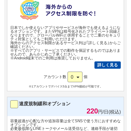
日本でしか使えないアプリやサービスが海外でも使えるようにな
るオプションです。またVPNは暗号化されたプライベート回線と
なりますので、グローバルWiFiと併用することで二重のセキュリ
ティ対策としてもご利用いただけます。
海外からのアクセス制限があるサービス列は｢詳しく見る｣からご
確認ください。
※すべてのアプリ・サービスでの動作を保証するものではありま
せんので、あらかじめご了承ください。
※Android端末でのご利用は推奨しておりません。
詳しく見る
0
アカウント数
個
※1アカウントでデバイス5台までVPN接続が可能です。
速度規制緩和オプション
220
円/日(税込)
容量超過が心配な方や追加容量は全てSNSで使う方におすすめな
オプションです。
必要最低限なLINEトークやメール送受信など、連絡手段が途切