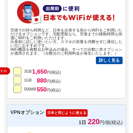
空港での待ち時間など、日本を出発する前からWiFiをご利用いた
だけるオプションです。宅配受取なら、空港までの移動時間も快
適にWiFiをご利用いただけます。
出発前に試しに使いたい方、スマホの容量を消費せずに通信した
い方におすすめです。
WiFi機器を複数台お申込みの場合、すべての台数に本オプション
が適用されます。（台数分のご利用料金が発生いたします。）
詳しく見る
1,650
すすめ
3GB
円(税込)
880
1GB
円(税込)
550
500MB
円(税込)
VPNオプション
日本と同じように使える
220
1日
円/個(税込)