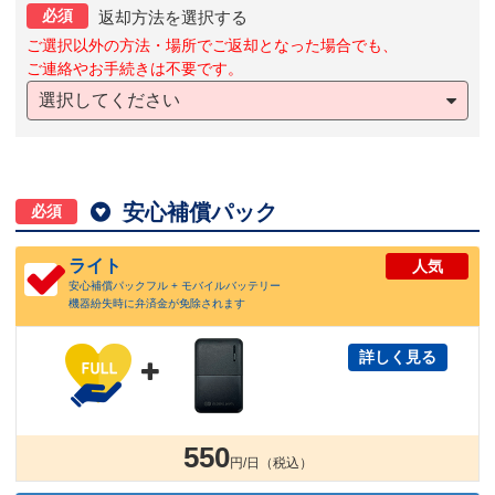
必須
返却方法を選択する
ご選択以外の方法・場所でご返却となった場合でも、
ご連絡やお手続きは不要です。
選択してください

安心補償パック
必須
ライト
人気
安心補償パックフル + モバイルバッテリー
機器紛失時に弁済金が免除されます
詳しく見る

550
円/日（税込）