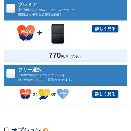
プレミア
安心補償パックMAX + モバイルバッテリー
機器以外の携行品盗難時も補償！
詳しく見る

770
円/日（税込）
フリー選択
ご希望の補償パックとオプションを
組み合わせて自由にご選択いただけます。
or
or
詳しく見る

オプション
