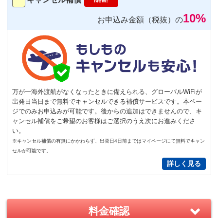
New!
－
＋
0
10%
お申込み金額（税抜）の
便利
返却不要
気圧コントロール機能付き耳栓
1,540
円（税込）/個
通常
サイズ
－
＋
0
万が一海外渡航がなくなったときに備えられる、グローバルWiFiが
出発日当日まで無料でキャンセルできる補償サービスです。本ペー
S
サイズ
－
＋
0
ジでのみお申込みが可能です。後からの追加はできませんので、キ
ャンセル補償をご希望のお客様はご選択のうえ次にお進みくださ
い。
New!
※キャンセル補償の有無にかかわらず、出発日4日前まではマイページにて無料でキャン
GoPro(ゴープロ)HERO12 レンタ
セルが可能です。
ルセット
詳しく見る
2,200
円/日（税込）
－
＋
0
料金確認