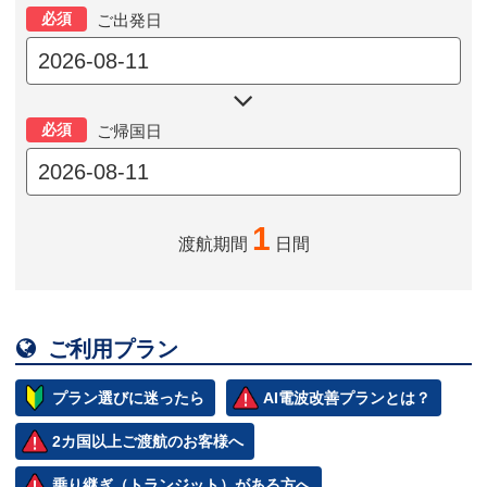
必須
ご出発日

必須
ご帰国日
1
渡航期間
日間

ご利用プラン
プラン選びに迷ったら
AI電波改善プランとは？
2カ国以上ご渡航のお客様へ
乗り継ぎ（トランジット）がある方へ