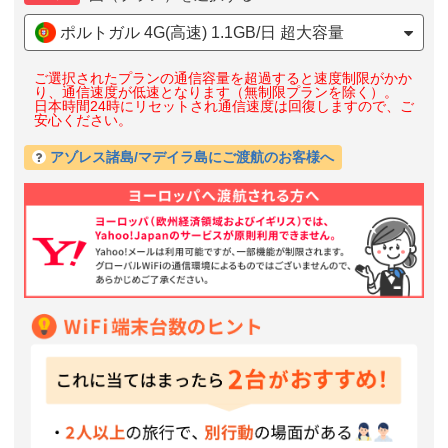
ポルトガル 4G(高速) 1.1GB/日 超大容量
ご選択されたプランの通信容量を超過すると速度制限がかか
り、通信速度が低速となります（無制限プランを除く）。
日本時間24時にリセットされ通信速度は回復しますので、ご
安心ください。
アゾレス諸島/マデイラ島にご渡航のお客様へ
