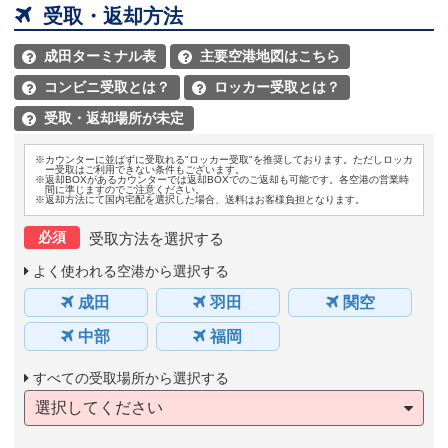

受取・返却方法
成田ターミナル表
主要空港地図はこちら


コンビニ受取とは？
ロッカー受取とは？


受取・返却場所が未定

※カウンターに並ばずに受取れる"ロッカー受取"を推奨しております。ただしロッカ
ー受取はご利用できない条件もございます。
※返却BOXがあるカウンターでは返却BOXでのご返却も可能です。各空港の営業時
間に準じますのでご注意ください。
※返却方法にて国内宅配を選択した場合、送料はお客様負担となります。
必須
受取方法を選択する
よく使われる空港から選択する
成田
羽田
関空
中部
福岡
すべての受取場所から選択する
選択してください