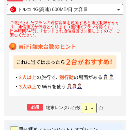
トルコ 4G(高速) 600MB/日 大容量
ご選択されたプランの通信容量を超過すると速度制限がかか
り、通信速度が低速となります（無制限プランを除く）。
日本時間24時にリセットされ通信速度は回復しますので、ご
安心ください。
必須
端末レンタル台数
台
1
乗り継ぎ（トランジット）オプション