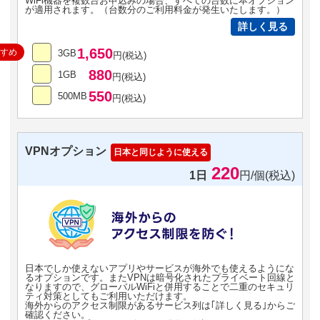
WiFi機器を複数台お申込みの場合、すべての台数に本オプション
が適用されます。（台数分のご利用料金が発生いたします。）
詳しく見る
1,650
すすめ
3GB
円(税込)
880
1GB
円(税込)
550
500MB
円(税込)
VPNオプション
日本と同じように使える
220
1日
円/個(税込)
日本でしか使えないアプリやサービスが海外でも使えるようにな
るオプションです。またVPNは暗号化されたプライベート回線と
なりますので、グローバルWiFiと併用することで二重のセキュリ
ティ対策としてもご利用いただけます。
海外からのアクセス制限があるサービス列は｢詳しく見る｣からご
確認ください。