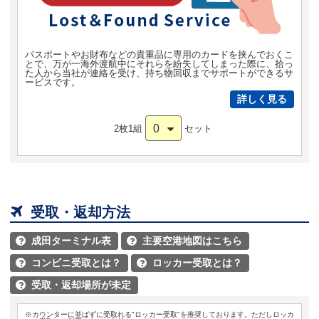
パスポートやお財布などの貴重品に専用のカードを挟んでおくこ
とで、万が一海外渡航中にそれらを紛失してしまった際に、拾っ
た人から当社が連絡を受け、持ち物回収までサポートができるサ
ービスです。
詳しく見る
0
2枚1組
セット

受取・返却方法
成田ターミナル表
主要空港地図はこちら


コンビニ受取とは？
ロッカー受取とは？


受取・返却場所が未定

※カウンターに並ばずに受取れる"ロッカー受取"を推奨しております。ただしロッカ