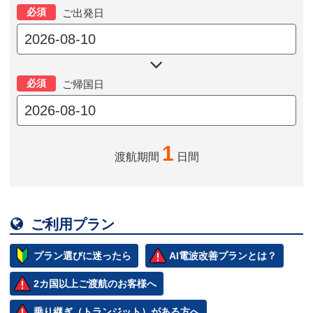
必須
ご出発日

必須
ご帰国日
1
渡航期間
日間

ご利用プラン
プラン選びに迷ったら
AI電波改善プランとは？
2カ国以上ご渡航のお客様へ
乗り継ぎ（トランジット）がある方へ