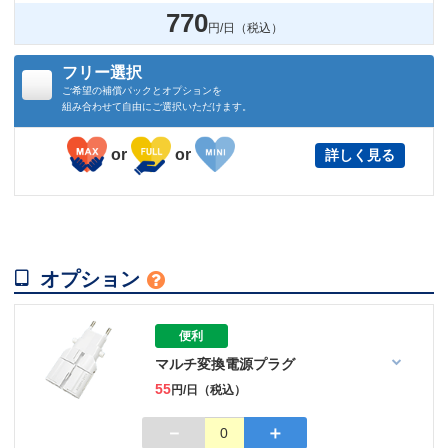
770
円/日（税込）
フリー選択
ご希望の補償パックとオプションを
組み合わせて自由にご選択いただけます。
or
or
詳しく見る

オプション

便利
マルチ変換電源プラグ
55
円/日（税込）
－
＋
0