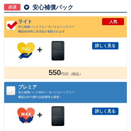

安心補償パック
必須
ライト
人気
安心補償パックフル + モバイルバッテリー
機器紛失時に弁済金が免除されます
詳しく見る

550
円/日（税込）
プレミア
安心補償パックMAX + モバイルバッテリー
機器以外の携行品盗難時も補償！
詳しく見る
