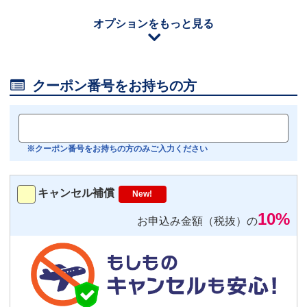
110
円/日（税込）
オプションをもっと見る
iOS用
－
＋
0
Android用
－
＋
0

クーポン番号をお持ちの方
おすすめ
【機内モニター接続可】
Bluetoothイヤホン対応
※クーポン番号をお持ちの方のみご入力ください
トランスミッター
220
円/日（税込）
キャンセル補償
New!
－
＋
0
10%
お申込み金額（税抜）の
便利
返却不要
気圧コントロール機能付き耳栓
1,540
円（税込）/個