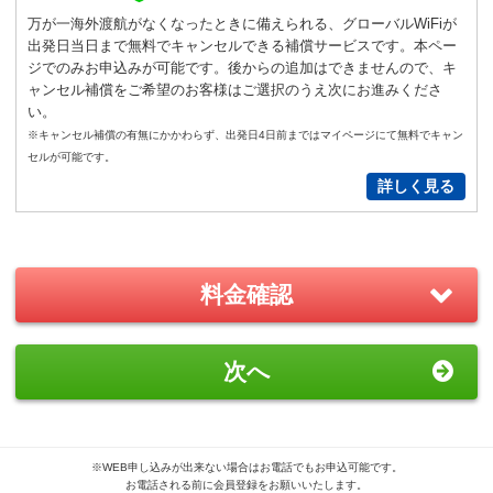
通常
サイズ
－
＋
0
万が一海外渡航がなくなったときに備えられる、グローバルWiFiが
出発日当日まで無料でキャンセルできる補償サービスです。本ペー
S
サイズ
－
＋
0
ジでのみお申込みが可能です。後からの追加はできませんので、キ
ャンセル補償をご希望のお客様はご選択のうえ次にお進みくださ
い。
New!
※キャンセル補償の有無にかかわらず、出発日4日前まではマイページにて無料でキャン
GoPro(ゴープロ)HERO12 レンタ
セルが可能です。
ルセット
詳しく見る
2,200
円/日（税込）
－
＋
0
料金確認
おすすめ
GoPro(ゴープロ)HERO8 レンタ
次へ
ルセット
1,870
円/日（税込）
－
＋
0
※WEB申し込みが出来ない場合はお電話でもお申込可能です。
お電話される前に会員登録をお願いいたします。