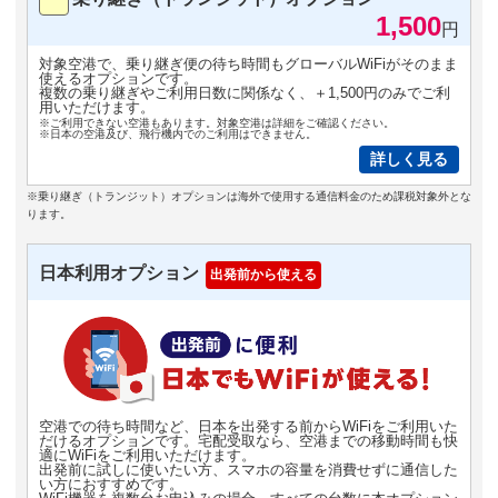
1,500
円
対象空港で、乗り継ぎ便の待ち時間もグローバルWiFiがそのまま
使えるオプションです。
複数の乗り継ぎやご利用日数に関係なく、＋1,500円のみでご利
用いただけます。
※ご利用できない空港もあります。対象空港は詳細をご確認ください。
※日本の空港及び、飛行機内でのご利用はできません。
詳しく見る
※乗り継ぎ（トランジット）オプションは海外で使用する通信料金のため課税対象外とな
ります。
日本利用オプション
出発前から使える
空港での待ち時間など、日本を出発する前からWiFiをご利用いた
だけるオプションです。宅配受取なら、空港までの移動時間も快
適にWiFiをご利用いただけます。
出発前に試しに使いたい方、スマホの容量を消費せずに通信した
い方におすすめです。