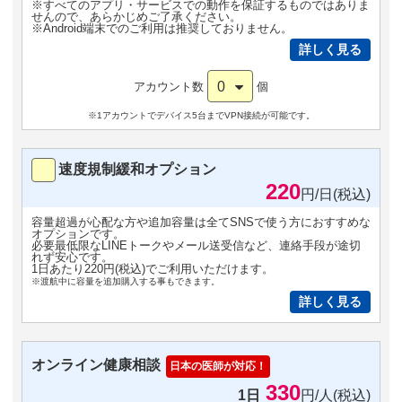
※すべてのアプリ・サービスでの動作を保証するものではありま
せんので、あらかじめご了承ください。
※Android端末でのご利用は推奨しておりません。
詳しく見る
0
アカウント数
個
※1アカウントでデバイス5台までVPN接続が可能です。
速度規制緩和オプション
220
円/日(税込)
容量超過が心配な方や追加容量は全てSNSで使う方におすすめな
オプションです。
必要最低限なLINEトークやメール送受信など、連絡手段が途切
れず安心です。
1日あたり220円(税込)でご利用いただけます。
※渡航中に容量を追加購入する事もできます。
詳しく見る
オンライン健康相談
日本の医師が対応！
330
1日
円/人(税込)