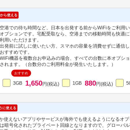
から使える
空港での待ち時間など、日本を出発する前からWiFiをご利用
オプションです。宅配受取なら、空港までの移動時間も快適にW
利用いただけます。
出発前に試しに使いたい方、スマホの容量を消費せずに通信し
おすすめです。
WiFi機器を複数台お申込みの場合、すべての台数に本オプシ
されます。（台数分のご利用料金が発生いたします。）
おすすめ
1,650
880
3GB
1GB
5
円(税込)
円(税込)
うに使える
か使えないアプリやサービスが海外でも使えるようになるオプ
Nは暗号化されたプライベート回線となりますので、グローバルW