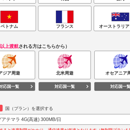
ベトナム
フランス
オーストラリア 
国以上渡航
される方はこちらから）
アジア
周遊
北米
周遊
オセアニア
対応国一覧
対応国一覧
対応国一
国（プラン）を選択する
アテマラ 4G(高速) 300MB/日
すると速度制限がかかり、通信速度が低速となります（無制限プランを