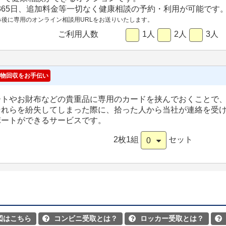
間365日、追加料金等一切なく健康相談の予約・利用が可能です
み後に専用のオンライン相談用URLをお送りいたします。
ご利用人数
1人
2人
3人
物回収をお手伝い
ートやお財布などの貴重品に専用のカードを挟んでおくことで
それらを紛失してしまった際に、拾った人から当社が連絡を受
ポートができるサービスです。
2枚1組
セット
0
図はこちら
コンビニ受取とは？
ロッカー受取とは？


