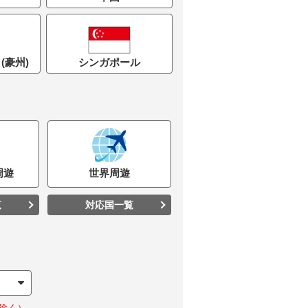
(豪州)
シンガポール
周遊
世界
周遊
覧
対応国一覧
除く）。