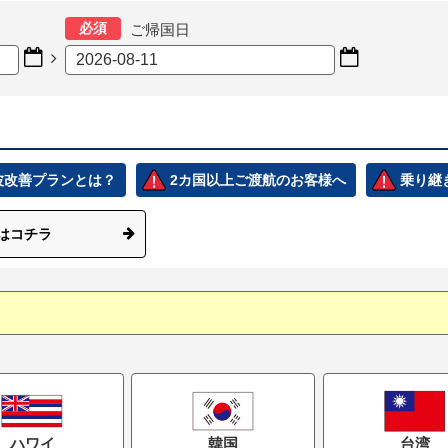
必須
ご帰国日



電波改善プランとは？
2カ国以上ご渡航のお客様へ
乗り継
はコチラ
ハワイ
韓国
台湾