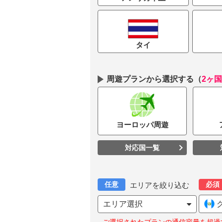
タイ
周遊プランから選択する
（
2ヶ
ヨーロッパ
周遊
対応国一覧
任意
必須
エリアを絞り込む
エリア選択
グ
ご選択されたプランの通信容量を超過