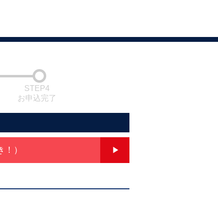
STEP4
お申込完了
き！）