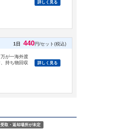
詳しく見る
。
440
1日
円/セット(税込)
、万が一海外渡
け、持ち物回収
詳しく見る
受取・返却場所が未定