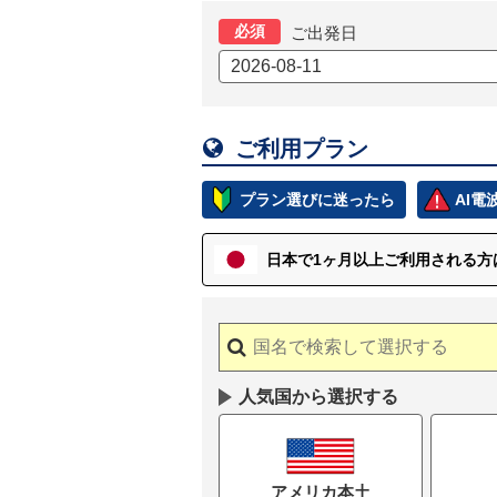
必須
ご出発日

ご利用プラン
プラン選びに迷ったら
AI
日本で1ヶ月以上
ご
利用される方
人気国から選択する
アメリカ本土