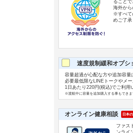
ることで
海外から
※すべて
めご了承
速度規制緩和オプシ
容量超過が心配な方や追加容量
必要最低限なLINEトークやメ
1日あたり220円(税込)でご利
※渡航中に容量を追加購入する事もできま
オンライン健康相談
日本の
ファス
ンライ