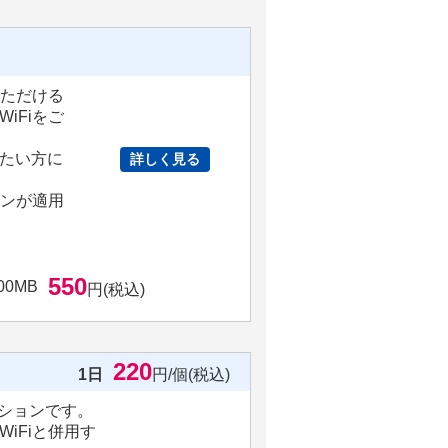
いただける
iFiをご
たい方に
詳しく見る
ョンが適用
550
00MB
円(税込)
220
1日
円/個(税込)
ションです。
iFiと併用す