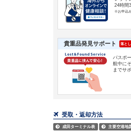
24時
※お申込
貴重品発見サポート
落とし
パスポ
航中に
までサ

受取・返却方法
成田ターミナル表
主要空港地

