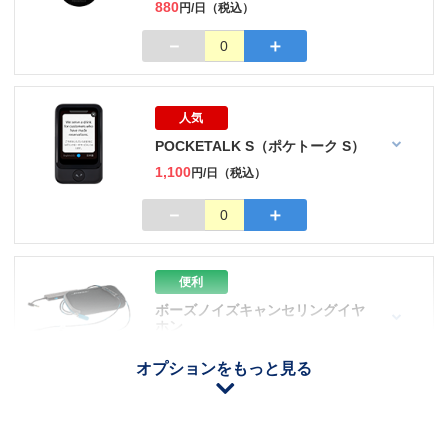
880
円/日（税込）
－
＋
0
人気
POCKETALK S（ポケトーク S）
1,100
円/日（税込）
－
＋
0
便利
ボーズノイズキャンセリングイヤ
ホン
110
円/日（税込）
オプションをもっと見る
iOS用
－
＋
0
Android用
－
＋
0