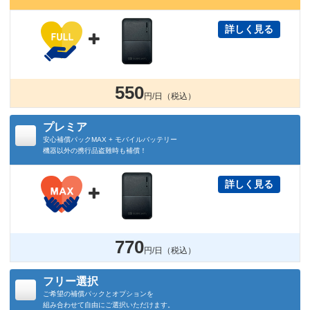
詳しく見る

550
円/日（税込）
プレミア
安心補償パックMAX + モバイルバッテリー
機器以外の携行品盗難時も補償！
詳しく見る

770
円/日（税込）
フリー選択
ご希望の補償パックとオプションを
組み合わせて自由にご選択いただけます。