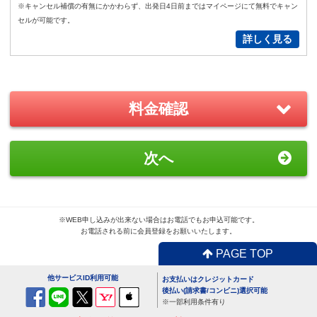
New!
※キャンセル補償の有無にかかわらず、出発日4日前まではマイページにて無料でキャン
GoPro(ゴープロ)HERO12 レンタ
セルが可能です。
ルセット
詳しく見る
2,200
円/日（税込）
－
＋
0
料金確認
おすすめ
GoPro(ゴープロ)HERO8 レンタ
次へ
ルセット
1,870
円/日（税込）
－
＋
0
※WEB申し込みが出来ない場合はお電話でもお申込可能です。
お電話される前に会員登録をお願いいたします。
PAGE TOP
便利
USBx4ポートACアダプター
他サービスID利用可能
お支払いはクレジットカード
110
円/日（税込）
後払い(請求書/コンビニ)選択可能
※一部利用条件有り