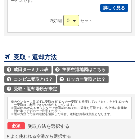
ービスです。
詳しく見る
0
2枚1組
セット

受取・返却方法
成田ターミナル表
主要空港地図はこちら


コンビニ受取とは？
ロッカー受取とは？


受取・返却場所が未定

※カウンターに並ばずに受取れる"ロッカー受取"を推奨しております。ただしロッカ
ー受取はご利用できない条件もございます。
※返却BOXがあるカウンターでは返却BOXでのご返却も可能です。各空港の営業時
間に準じますのでご注意ください。
※返却方法にて国内宅配を選択した場合、送料はお客様負担となります。
必須
受取方法を選択する
よく使われる空港から選択する