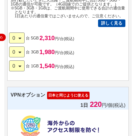
別行動したいときに大活躍！ご渡航期間中に合計5GB・3GB・
1GBの通信が可能です。（4G回線でのご提供となります。）
※5GB・3GB・1GBは、ご渡航期間中に使用できる合計の通信量
となります。
1日あたりの通信量ではございませんので、ご注意ください。
詳しく見る
2,310
め
0
台
5GB
円/台(税込)
1,980
0
台
3GB
円/台(税込)
1,540
0
台
1GB
円/台(税込)
VPNオプション
日本と同じように使える
220
1日
円/個(税込)