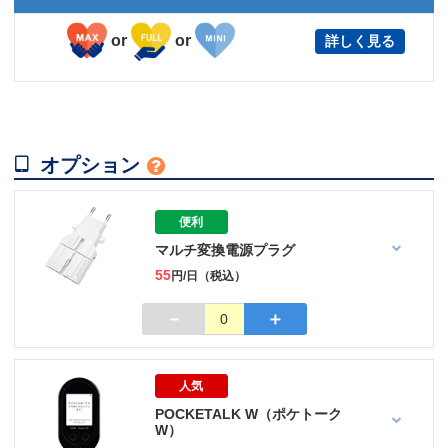
or
or
詳しく見る

オプション

便利
マルチ変換電源プラグ
55
円/日（税込）
－
＋
0
人気
POCKETALK W（ポケトーク
W）