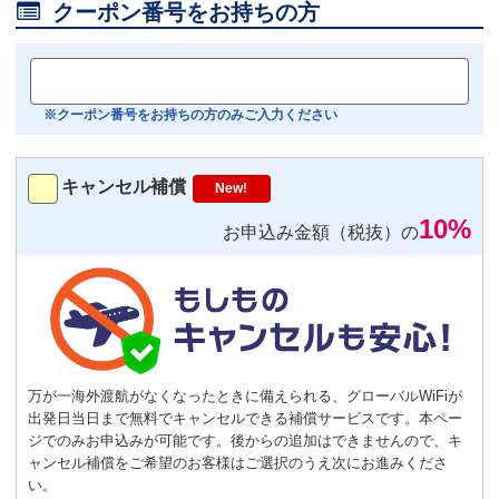

クーポン番号をお持ちの方
おすすめ
【機内モニター接続可】
Bluetoothイヤホン対応
※クーポン番号をお持ちの方のみご入力ください
トランスミッター
220
円/日（税込）
キャンセル補償
New!
－
＋
0
10%
お申込み金額（税抜）の
便利
返却不要
気圧コントロール機能付き耳栓
1,540
円（税込）/個
通常
サイズ
－
＋
0
万が一海外渡航がなくなったときに備えられる、グローバルWiFiが
出発日当日まで無料でキャンセルできる補償サービスです。本ペー
S
サイズ
－
＋
0
ジでのみお申込みが可能です。後からの追加はできませんので、キ
ャンセル補償をご希望のお客様はご選択のうえ次にお進みくださ
い。