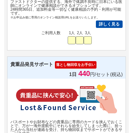
ファストドクターの提供する、海外で体調不良時に日本にいる医
師にオンラインで健康相談ができるオプションです。
24時間365日、追加料金等一切なく健康相談の予約・利用が可能
です。
※お申込み後に専用のオンライン相談用URLをお送りいたします。
詳しく見る
ご利用人数
1人
2人
3人
貴重品発見サポート
落とし物回収をお手伝い
440
1日
円/セット(税込)
パスポートやお財布などの貴重品に専用のカードを挟んでおくこ
とで、万が一海外渡航中にそれらを紛失してしまった際に、拾っ
た人から当社が連絡を受け、持ち物回収までサポートができるサ