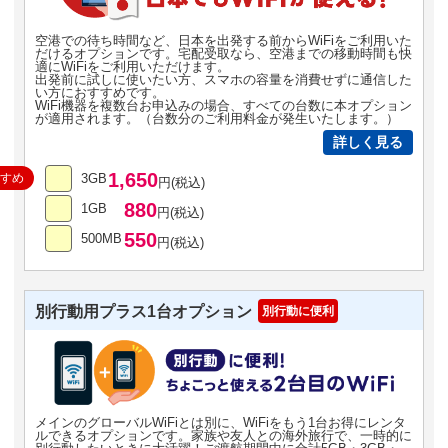
空港での待ち時間など、日本を出発する前からWiFiをご利用いた
だけるオプションです。宅配受取なら、空港までの移動時間も快
適にWiFiをご利用いただけます。
出発前に試しに使いたい方、スマホの容量を消費せずに通信した
い方におすすめです。
WiFi機器を複数台お申込みの場合、すべての台数に本オプション
が適用されます。（台数分のご利用料金が発生いたします。）
詳しく見る
1,650
すすめ
3GB
円(税込)
880
1GB
円(税込)
550
500MB
円(税込)
別行動用プラス1台オプション
別行動に便利
メインのグローバルWiFiとは別に、WiFiをもう1台お得にレンタ
ルできるオプションです。家族や友人との海外旅行で、一時的に