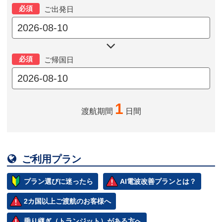
必須
ご出発日

必須
ご帰国日
1
渡航期間
日間

ご利用プラン
プラン選びに迷ったら
AI電波改善プランとは？
2カ国以上ご渡航のお客様へ
乗り継ぎ（トランジット）がある方へ