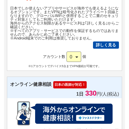
日本でしか使えないアプリやサービスが海外でも使えるようにな
るオプションです。またVPNは暗号化されたプライベート回線と
なりますので、グローバルWiFiと併用することで二重のセキュリ
ティ対策としてもご利用いただけます。
海外からのアクセス制限があるサービス列は｢詳しく見る｣からご
確認ください。
※すべてのアプリ・サービスでの動作を保証するものではありま
せんので、あらかじめご了承ください。
※Android端末でのご利用は推奨しておりません。
詳しく見る
0
アカウント数
個
※1アカウントでデバイス5台までVPN接続が可能です。
オンライン健康相談
日本の医師が対応！
330
1日
円/人(税込)