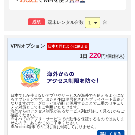
必須
端末レンタル台数
台
1
VPNオプション
日本と同じように使える
220
1日
円/個(税込)
日本でしか使えないアプリやサービスが海外でも使えるようにな
るオプションです。またVPNは暗号化されたプライベート回線と
なりますので、グローバルWiFiと併用することで二重のセキュリ
ティ対策としてもご利用いただけます。
海外からのアクセス制限があるサービス列は｢詳しく見る｣からご
確認ください。
※すべてのアプリ・サービスでの動作を保証するものではありま
せんので、あらかじめご了承ください。
※Android端末でのご利用は推奨しておりません。
詳しく見る