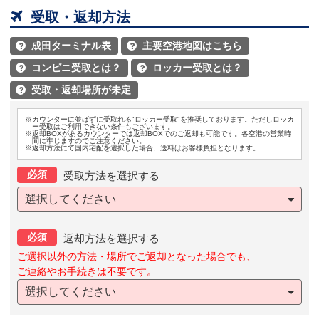

受取・返却方法
成田ターミナル表
主要空港地図はこちら


コンビニ受取とは？
ロッカー受取とは？


受取・返却場所が未定

※カウンターに並ばずに受取れる"ロッカー受取"を推奨しております。ただしロッカ
ー受取はご利用できない条件もございます。
※返却BOXがあるカウンターでは返却BOXでのご返却も可能です。各空港の営業時
間に準じますのでご注意ください。
※返却方法にて国内宅配を選択した場合、送料はお客様負担となります。
必須
受取方法を選択する
選択してください
必須
返却方法を選択する
ご選択以外の方法・場所でご返却となった場合でも、
ご連絡やお手続きは不要です。
選択してください