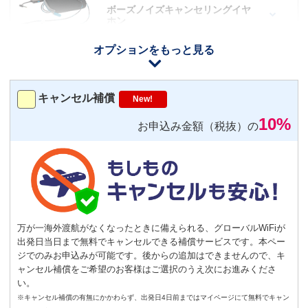
ボーズノイズキャンセリングイヤ
ホン
110
円/日（税込）
オプションをもっと見る
iOS用
－
＋
0
Android用
－
＋
0
キャンセル補償
New!
10%
お申込み金額（税抜）の
おすすめ
【機内モニター接続可】
Bluetoothイヤホン対応
トランスミッター
220
円/日（税込）
－
＋
0
万が一海外渡航がなくなったときに備えられる、グローバルWiFiが
出発日当日まで無料でキャンセルできる補償サービスです。本ペー
ジでのみお申込みが可能です。後からの追加はできませんので、キ
ャンセル補償をご希望のお客様はご選択のうえ次にお進みくださ
便利
返却不要
い。
気圧コントロール機能付き耳栓
※キャンセル補償の有無にかかわらず、出発日4日前まではマイページにて無料でキャン