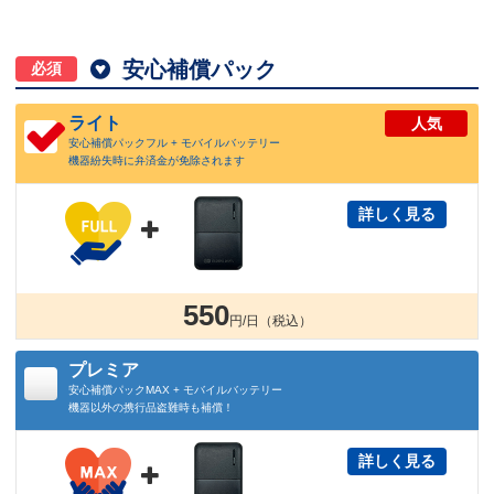

安心補償パック
必須
ライト
人気
安心補償パックフル + モバイルバッテリー
機器紛失時に弁済金が免除されます
詳しく見る

550
円/日（税込）
プレミア
安心補償パックMAX + モバイルバッテリー
機器以外の携行品盗難時も補償！
詳しく見る
