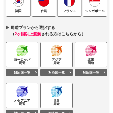
台湾
フランス
シンガポール
韓国
周遊プランから選択する
（
2ヶ国以上渡航
される方はこちらから）
ヨーロッパ
アジア
北米
周遊
周遊
周遊
対応国一覧
対応国一覧
対応国一覧
オセアニア
世界
周遊
周遊