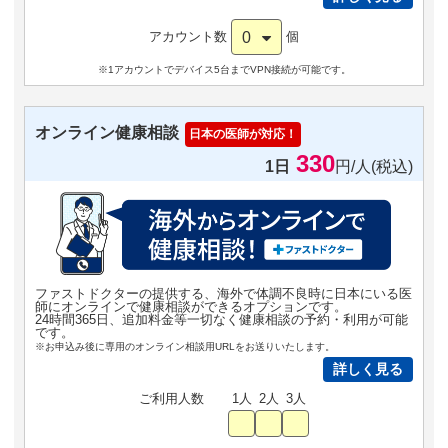
0
アカウント数
個
※1アカウントでデバイス5台までVPN接続が可能です。
オンライン健康相談
日本の医師が対応！
330
1日
円/人(税込)
ファストドクターの提供する、海外で体調不良時に日本にいる医
師にオンラインで健康相談ができるオプションです。
24時間365日、追加料金等一切なく健康相談の予約・利用が可能
です。
※お申込み後に専用のオンライン相談用URLをお送りいたします。
詳しく見る
ご利用人数
1人
2人
3人