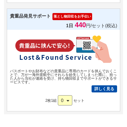
貴重品発見サポート
落とし物回収をお手伝い
440
1日
円/セット(税込)
パスポートやお財布などの貴重品に専用のカードを挟んでおくこ
とで、万が一海外渡航中にそれらを紛失してしまった際に、拾っ
た人から当社が連絡を受け、持ち物回収までサポートができるサ
ービスです。
詳しく見る
0
2枚1組
セット