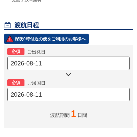

渡航日程
深夜0時付近の便をご利用のお客様へ
必須
ご出発日

必須
ご帰国日
1
渡航期間
日間