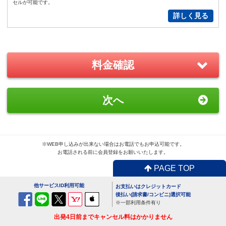
1,540
円（税込）/個
セルが可能です。
詳しく見る
通常
サイズ
－
＋
0
S
サイズ
－
＋
0
料金確認
New!
GoPro(ゴープロ)HERO12 レンタ
次へ
ルセット
2,200
円/日（税込）
－
＋
0
※WEB申し込みが出来ない場合はお電話でもお申込可能です。
お電話される前に会員登録をお願いいたします。
おすすめ
PAGE TOP
GoPro(ゴープロ)HERO8 レンタ
他サービスID利用可能
お支払いはクレジットカード
ルセット
後払い(請求書/コンビニ)選択可能
1,870
円/日（税込）
※一部利用条件有り
出発4日前までキャンセル料はかかりません
－
＋
0