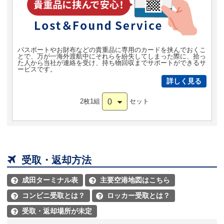
パスポートやお財布などの貴重品に専用のカードを挟んでおくこ
とで、万が一海外渡航中にそれらを紛失してしまった際に、拾っ
た人から当社が連絡を受け、持ち物回収までサポートができるサ
ービスです。
詳しく見る
0
2枚1組
セット

受取・返却方法
成田ターミナル表
主要空港地図はこちら


コンビニ受取とは？
ロッカー受取とは？


受取・返却場所が未定
