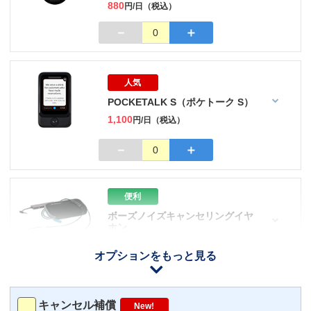
880
円/日（税込）
－
＋
0
人気
POCKETALK S（ポケトーク S）
1,100
円/日（税込）
－
＋
0
便利
ボーズノイズキャンセリングイヤ
ホン
110
円/日（税込）
オプションをもっと見る
iOS用
－
＋
0
Android用
－
＋
0
キャンセル補償
New!