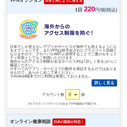
VPNオプション
日本と同じように使える
220
1日
円/個(税込)
日本でしか使えないアプリやサービスが海外でも使えるようにな
るオプションです。またVPNは暗号化されたプライベート回線と
なりますので、グローバルWiFiと併用することで二重のセキュリ
ティ対策としてもご利用いただけます。
海外からのアクセス制限があるサービス列は｢詳しく見る｣からご
確認ください。
※すべてのアプリ・サービスでの動作を保証するものではありま
せんので、あらかじめご了承ください。
※Android端末でのご利用は推奨しておりません。
詳しく見る
0
アカウント数
個
※1アカウントでデバイス5台までVPN接続が可能です。
オンライン健康相談
日本の医師が対応！