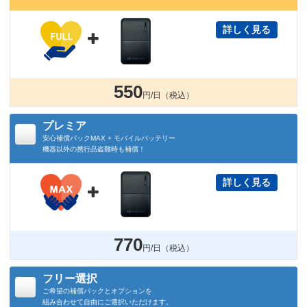
詳しく見る

550
円/日（税込）
プレミア
安心補償パックMAX + モバイルバッテリー
機器以外の携行品盗難時も補償！
詳しく見る

770
円/日（税込）
フリー選択
ご希望の補償パックとオプションを
組み合わせて自由にご選択いただけます。