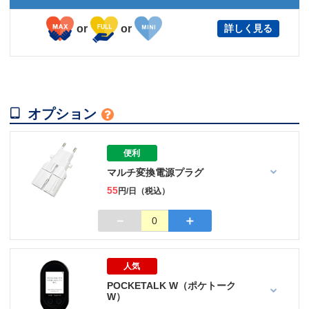
or
or
詳しく見る

オプション

便利
マルチ変換電源プラグ
55
円/日（税込）
－
＋
0
人気
POCKETALK W（ポケトーク
W）