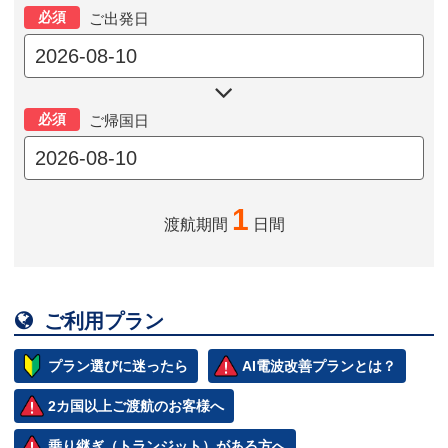
必須
ご出発日

必須
ご帰国日
1
渡航期間
日間

ご利用プラン
プラン選びに迷ったら
AI電波改善プランとは？
2カ国以上ご渡航のお客様へ
乗り継ぎ（トランジット）がある方へ