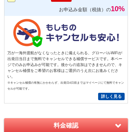
10%
お申込み金額（税抜）の
おすすめ
【機内モニター接続可】
Bluetoothイヤホン対応
トランスミッター
220
円/日（税込）
－
＋
0
万が一海外渡航がなくなったときに備えられる、グローバルWiFiが
出発日当日まで無料でキャンセルできる補償サービスです。本ペー
ジでのみお申込みが可能です。後からの追加はできませんので、キ
ャンセル補償をご希望のお客様はご選択のうえ次にお進みくださ
便利
返却不要
い。
気圧コントロール機能付き耳栓
※キャンセル補償の有無にかかわらず、出発日4日前まではマイページにて無料でキャン
1,540
円（税込）/個
セルが可能です。
詳しく見る
通常
サイズ
－
＋
0
S
サイズ
－
＋
0
料金確認