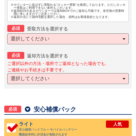
※カウンターに並ばずに受取れる"ロッカー受取"を推奨しております。ただしロッカ
ー受取はご利用できない条件もございます。
※返却BOXがあるカウンターでは返却BOXでのご返却も可能です。各空港の営業時
間に準じますのでご注意ください。
※返却方法にて国内宅配を選択した場合、送料はお客様負担となります。
必須
受取方法を選択する
選択してください
必須
返却方法を選択する
ご選択以外の方法・場所でご返却となった場合でも、
ご連絡やお手続きは不要です。
選択してください

安心補償パック
必須
ライト
人気
安心補償パックフル + モバイルバッテリー
機器紛失時に弁済金が免除されます