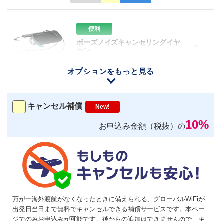
便利
ボーズノイズキャンセリングイヤ
ホン
110
円/日（税込）
オプションをもっと見る
iOS用
－
＋
0
Android用
－
＋
0
キャンセル補償
New!
10%
お申込み金額（税抜）の
おすすめ
【機内モニター接続可】
Bluetoothイヤホン対応
トランスミッター
220
円/日（税込）
－
＋
0
万が一海外渡航がなくなったときに備えられる、グローバルWiFiが
出発日当日まで無料でキャンセルできる補償サービスです。本ペー
ジでのみお申込みが可能です。後からの追加はできませんので、キ