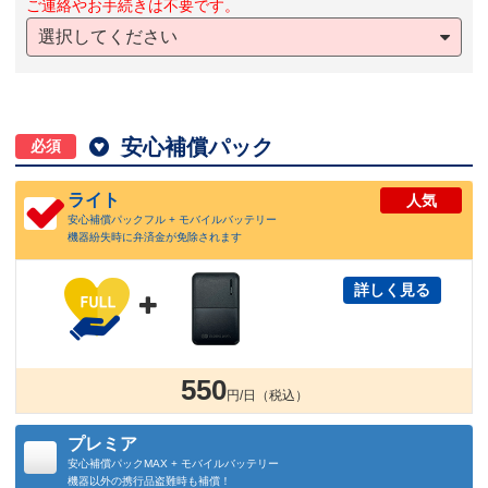
ご連絡やお手続きは不要です。
選択してください

安心補償パック
必須
ライト
人気
安心補償パックフル + モバイルバッテリー
機器紛失時に弁済金が免除されます
詳しく見る

550
円/日（税込）
プレミア
安心補償パックMAX + モバイルバッテリー
機器以外の携行品盗難時も補償！