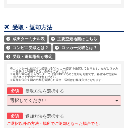

受取・返却方法
成田ターミナル表
主要空港地図はこちら


コンビニ受取とは？
ロッカー受取とは？


受取・返却場所が未定

※カウンターに並ばずに受取れる"ロッカー受取"を推奨しております。ただしロッカ
ー受取はご利用できない条件もございます。
※返却BOXがあるカウンターでは返却BOXでのご返却も可能です。各空港の営業時
間に準じますのでご注意ください。
※返却方法にて国内宅配を選択した場合、送料はお客様負担となります。
必須
受取方法を選択する
選択してください
必須
返却方法を選択する
ご選択以外の方法・場所でご返却となった場合でも、