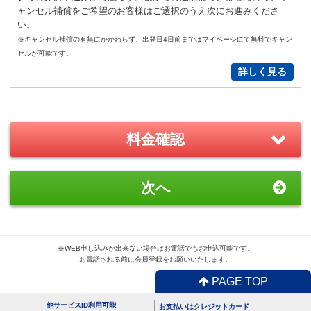
ャンセル補償をご希望のお客様はご選択のうえ次にお進みくださ
便利
返却不要
い。
気圧コントロール機能付き耳栓
※キャンセル補償の有無にかかわらず、出発日4日前まではマイページにて無料でキャン
1,540
円（税込）/個
セルが可能です。
詳しく見る
通常
サイズ
－
＋
0
S
サイズ
－
＋
0
料金確認
New!
GoPro(ゴープロ)HERO12 レンタ
次へ
ルセット
2,200
円/日（税込）
－
＋
0
※WEB申し込みが出来ない場合はお電話でもお申込可能です。
お電話される前に会員登録をお願いいたします。
おすすめ
PAGE TOP
GoPro(ゴープロ)HERO8 レンタ
他サービスID利用可能
お支払いはクレジットカード
ルセット