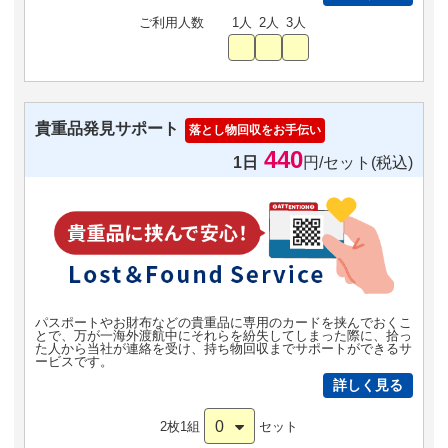
ご利用人数
1人
2人
3人
貴重品発見サポート
落とし物回収をお手伝い
440
1日
円/セット(税込)
パスポートやお財布などの貴重品に専用のカードを挟んでおくこ
とで、万が一海外渡航中にそれらを紛失してしまった際に、拾っ
た人から当社が連絡を受け、持ち物回収までサポートができるサ
ービスです。
詳しく見る
0
2枚1組
セット