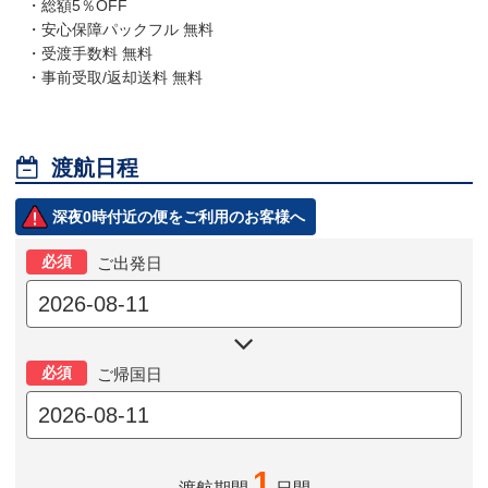
・総額5％OFF
・安心保障パックフル 無料
・受渡手数料 無料
・事前受取/返却送料 無料

渡航日程
深夜0時付近の便をご利用のお客様へ
必須
ご出発日

必須
ご帰国日
1