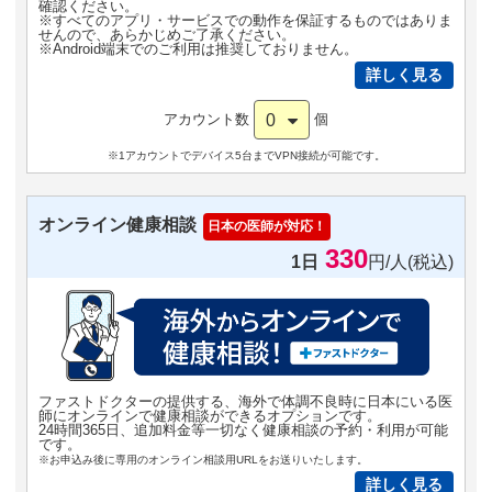
確認ください。
※すべてのアプリ・サービスでの動作を保証するものではありま
せんので、あらかじめご了承ください。
※Android端末でのご利用は推奨しておりません。
詳しく見る
0
アカウント数
個
※1アカウントでデバイス5台までVPN接続が可能です。
オンライン健康相談
日本の医師が対応！
330
1日
円/人(税込)
ファストドクターの提供する、海外で体調不良時に日本にいる医
師にオンラインで健康相談ができるオプションです。
24時間365日、追加料金等一切なく健康相談の予約・利用が可能
です。
※お申込み後に専用のオンライン相談用URLをお送りいたします。
詳しく見る