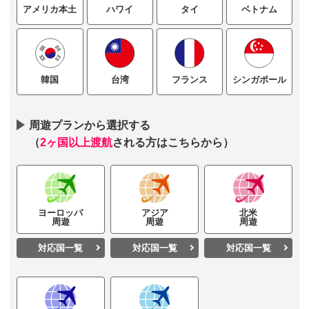
ハワイ
タイ
ベトナム
アメリカ本土
台湾
フランス
シンガポール
韓国
周遊プランから選択する
（
2ヶ国以上渡航
される方はこちらから）
ヨーロッパ
アジア
北米
周遊
周遊
周遊
対応国一覧
対応国一覧
対応国一覧