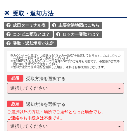

受取・返却方法
成田ターミナル表
主要空港地図はこちら


コンビニ受取とは？
ロッカー受取とは？


受取・返却場所が未定

※カウンターに並ばずに受取れる"ロッカー受取"を推奨しております。ただしロッカ
ー受取はご利用できない条件もございます。
※返却BOXがあるカウンターでは返却BOXでのご返却も可能です。各空港の営業時
間に準じますのでご注意ください。
※返却方法にて国内宅配を選択した場合、送料はお客様負担となります。
必須
受取方法を選択する
選択してください
必須
返却方法を選択する
ご選択以外の方法・場所でご返却となった場合でも、
ご連絡やお手続きは不要です。
選択してください