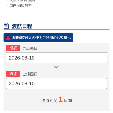
・国内宅配 無料

渡航日程
深夜0時付近の便をご利用のお客様へ
必須
ご出発日

必須
ご帰国日
1
渡航期間
日間