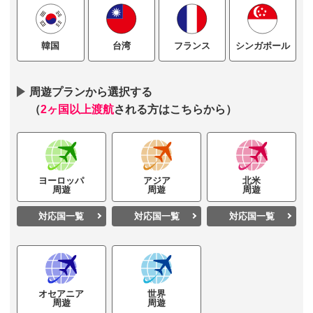
台湾
フランス
シンガポール
韓国
周遊プランから選択する
（
2ヶ国以上渡航
される方はこちらから）
ヨーロッパ
アジア
北米
周遊
周遊
周遊
対応国一覧
対応国一覧
対応国一覧
オセアニア
世界
周遊
周遊