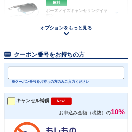
便利
ボーズノイズキャンセリングイヤ
ホン
110
円/日（税込）
オプションをもっと見る
iOS用
－
＋
0
Android用
－
＋
0

クーポン番号をお持ちの方
おすすめ
【機内モニター接続可】
Bluetoothイヤホン対応
※クーポン番号をお持ちの方のみご入力ください
トランスミッター
220
円/日（税込）
キャンセル補償
New!
－
＋
0
10%
お申込み金額（税抜）の
便利
返却不要
気圧コントロール機能付き耳栓