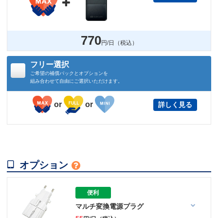

770
円/日（税込）
フリー選択
ご希望の補償パックとオプションを
組み合わせて自由にご選択いただけます。
or
or
詳しく見る

オプション

便利
マルチ変換電源プラグ