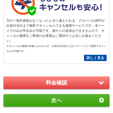
1,540
円（税込）/個
通常
サイズ
－
＋
0
万が一海外渡航がなくなったときに備えられる、グローバルWiFiが
出発日当日まで無料でキャンセルできる補償サービスです。本ペー
S
サイズ
－
＋
0
ジでのみお申込みが可能です。後からの追加はできませんので、キ
ャンセル補償をご希望のお客様はご選択のうえ次にお進みくださ
い。
New!
※キャンセル補償の有無にかかわらず、出発日4日前まではマイページにて無料でキャン
GoPro(ゴープロ)HERO12 レンタ
セルが可能です。
ルセット
詳しく見る
2,200
円/日（税込）
－
＋
0
料金確認
おすすめ
GoPro(ゴープロ)HERO8 レンタ
次へ
ルセット
1,870
円/日（税込）