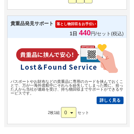
貴重品発見サポート
落とし物回収をお手伝い
440
1日
円/セット(税込)
パスポートやお財布などの貴重品に専用のカードを挟んでおくこ
とで、万が一海外渡航中にそれらを紛失してしまった際に、拾っ
た人から当社が連絡を受け、持ち物回収までサポートができるサ
ービスです。
詳しく見る
0
2枚1組
セット