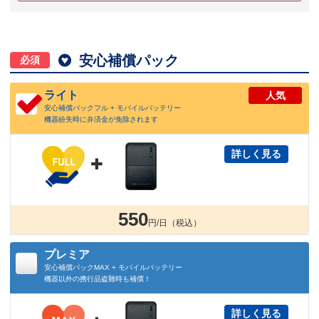

安心補償パック
必須
ライト
人気
安心補償パックフル + モバイルバッテリー
機器紛失時に弁済金が免除されます
詳しく見る

550
円/日（税込）
プレミア
安心補償パックMAX + モバイルバッテリー
機器以外の携行品盗難時も補償！
詳しく見る