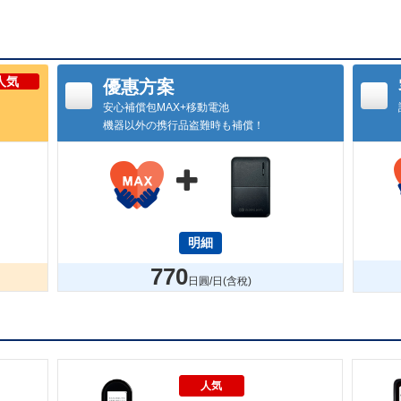
人気
優惠方案
安心補償包MAX+移動電池
機器以外の携行品盗難時も補償！

明細
770
日圓/日(含稅)
人気