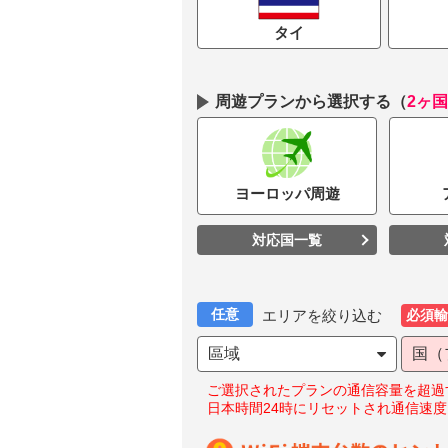
タイ
周遊プランから選択する
（
2ヶ
ヨーロッパ
周遊
対応国一覧
任意
エリアを絞り込む
必須輸
區域
国（
ご選択されたプランの通信容量を超過
日本時間24時にリセットされ通信速