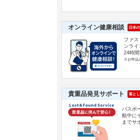
オンライン健康相談
日本の
ファス
ンライ
24時
※お申込
貴重品発見サポート
落とし
パスポ
航中に
までサ