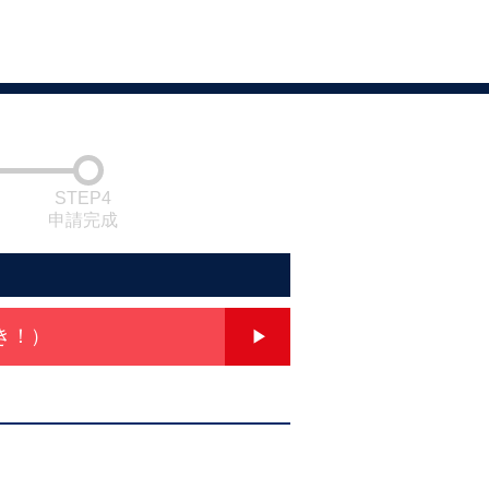
STEP4
申請完成
き！）