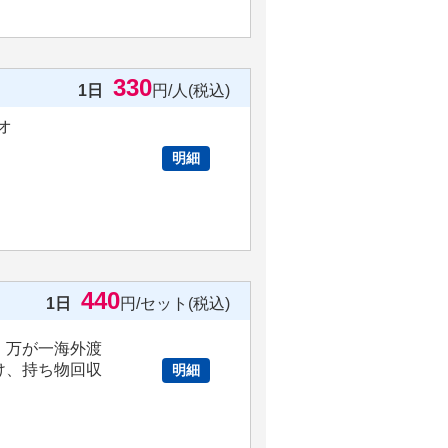
330
1日
円/人(税込)
オ
明細
。
440
1日
円/セット(税込)
、万が一海外渡
け、持ち物回収
明細