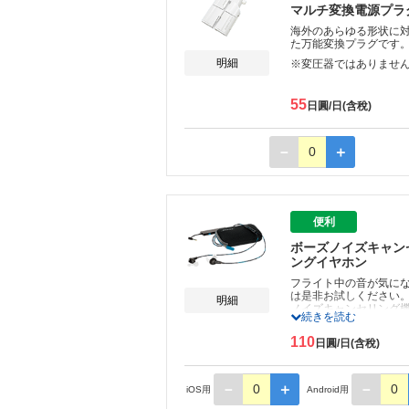
マルチ変換電源プラ
海外のあらゆる形状に
た万能変換プラグです
明細
※変圧器ではありませ
55
日圓/日(含稅)
－
0
＋
便利
ボーズノイズキャン
ングイヤホン
フライト中の音が気に
は是非お試しください
明細
ノイズキャンセリング
続きを読む
飛行機の風きり音やエ
音など騒音を減らし、
110
日圓/日(含稅)
音量でも音楽が楽しめ
長時間フライトを快適
していただけます。
－
0
＋
－
0
iOS用
Android用
※iPhone7以降のモデ
利用の方は別途イヤ