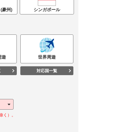
(豪州)
シンガポール
周遊
世界
周遊
覧
対応国一覧
除く）。