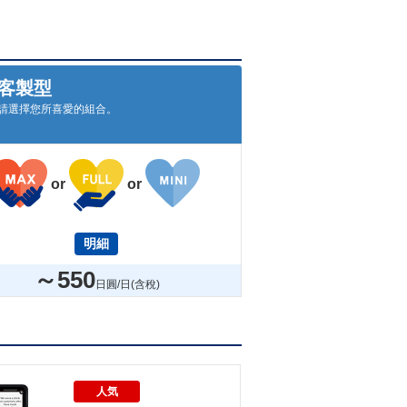
客製型
請選擇您所喜愛的組合。
or
or
明細
～550
日圓/日(含稅)
人気