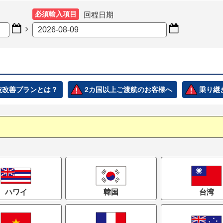
必須輸入項目
回程日期



電波改善プランとは？
2カ国以上ご渡航のお客様へ
乗り継
ハワイ
韓国
台湾