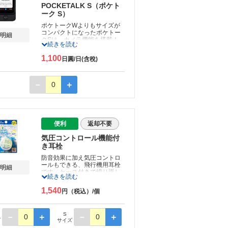
POCKETALK S（ポケト
ーク S）
ポケトークWよりもサイズが
コンパクトになったポケトー
明細
クSは、カメラ機能を搭載！
続きを読む
ボタンを押しながら話すだけ
の音声翻訳に加え、メニュー
1,100
日圓/日(含稅)
や看板など、文字を撮影して
翻訳が可能です。
※74言語では音声とテキスト
－
0
＋
に、11言語ではテキストに
翻訳します。
※ご利用にはインターネット
環境が必要です。
※韓国受取は対象外となりま
す。
便利
返却不要
気圧コントロール機能付
き耳栓
防音効果に加え気圧コントロ
ールもできる、飛行機用耳栓
明細
です。ケース付きで繰り返し
続きを読む
使えます。離着時の気圧変動
を緩やかに調整することで、
1,540
円（税込）/個
鼓膜や耳の痛み、不快感を軽
減するアイテム！快適な旅の
必需品です！
S
－
0
＋
－
0
＋
※レンタル品一式に新品のも
ズ
サイズ
のを同封いたします。ご使