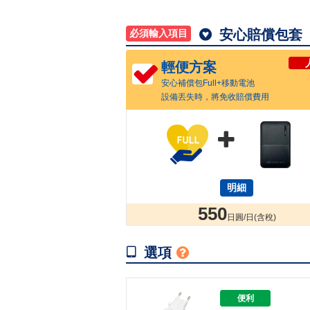

安心賠償包套
必須輸入項目
輕便方案
安心補償包Full+移動電池
設備丟失時，將免收賠償費用

明細
550
日圓/日(含稅)

選項

便利