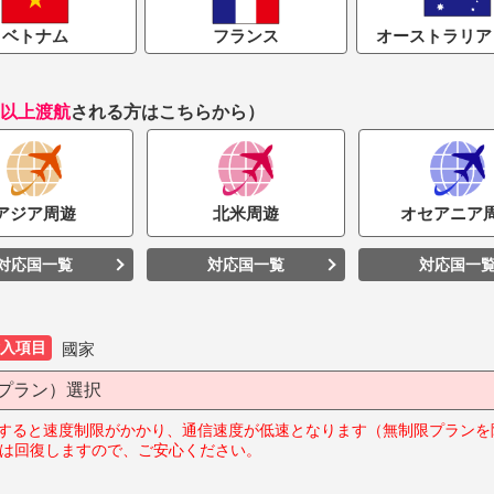
ベトナム
フランス
オーストラリア 
国以上渡航
される方はこちらから）
アジア
周遊
北米
周遊
オセアニア
対応国一覧
対応国一覧
対応国一
入項目
國家
プラン）選択
すると速度制限がかかり、通信速度が低速となります（無制限プランを
度は回復しますので、ご安心ください。