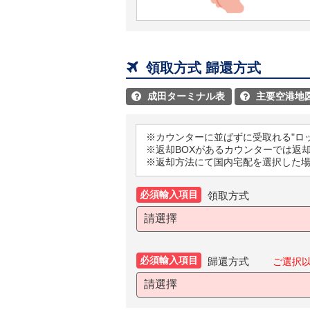

領取方式 歸還方式
成田ターミナル表
主要空港地


※カウンターに並ばずに受取れる"ロ
※返却BOXがあるカウンターでは返
※返却方法にて国内宅配を選択した
必須輸入項目
領取方式
請選擇
必須輸入項目
歸還方式
ご選択
請選擇