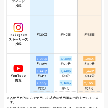
フィード
投稿
約20回
約40回
約75回
Instagram
ストーリーズ
投稿
1,080p
1,080p
1,080p
約10分
約20分
約38分
1,440p
1,440p
1,440p
YouTube
約4分
約8分
約14分
閲覧
2,160p
2,160p
2,160p
約2分
約4分
約7分
※各使用目的のみで使用した場合の使用可能回数を示していま
す。