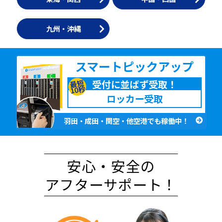
九州・沖縄
スマート
ピックアップ
受付に並ばず受取！
最短
10秒
ロッカー受取
羽田・成田・関空・他空港でも稼働中！
安心・安全の
アフターサポート！