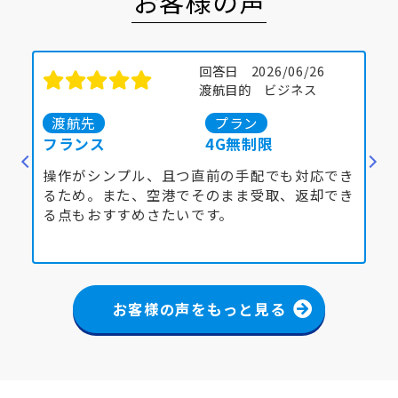
お客様の声
回答日 2026/06/26
渡航目的 ビジネス
渡航先
プラン
フランス
4G無制限
ア
バイ
操作がシンプル、且つ直前の手配でも対応でき
久
契約
るため。また、空港でそのまま受取、返却でき
た
N接
る点もおすすめさたいです。
た
安心
た
でき
つい
お客様の声をもっと見る