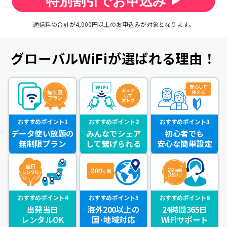
特別割引でお申込み
通信料の合計が4,000円以上のお申込みが対象となります。
グローバルWiFiが選ばれる理由！
おすすめポイント1
おすすめポイント2
おすすめポイント3
データ使い放題の
みんなでシェア
初心者でも
無制限プラン
して繋げられる
安心な簡単設定
おすすめポイント4
おすすめポイント5
おすすめポイント6
出発当日
海外200以上の
24時間365日
レンタルOK
国･地域対応
WiFiサポート