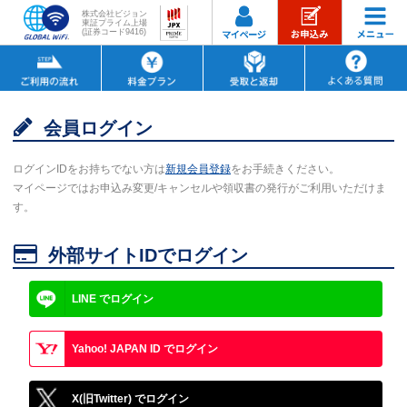
株式会社ビジョン
東証プライム上場
(証券コード9416)

会員ログイン
ログインIDをお持ちでない方は
新規会員登録
をお手続きください。
マイページではお申込み変更/キャンセルや領収書の発行がご利用いただけま
す。

外部サイトIDでログイン
LINE でログイン
Yahoo! JAPAN ID でログイン
X(旧Twitter) でログイン