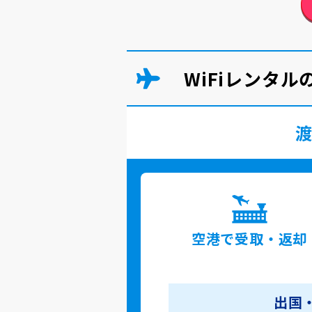
WiFiレンタ
空港で
受取・返却
出国