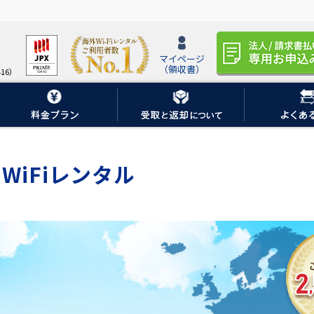
マイページ
（領収書）
16）
WiFiレンタル