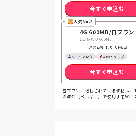
今すぐ申込む
人気No.3
4G 600MB
/日
プラン
1日あたり600MB
1,670円
通常価格
/日
ひとりで使う
Web・マップ
今すぐ申込む
各プランに記載されている価格は、
※海外（ベルギー）で使用するWiF