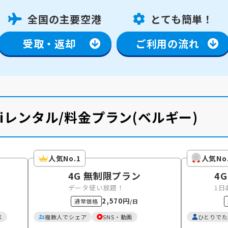
全国の主要空港
とても簡単！
受取・返却
ご利用の流れ
Fiレンタル/料金プラン
(ベルギー)
人気No.1
人気No
4G 無制限プラン
4G
データ使い放題！
1日
2,570円
通常価格
/日
ス
複数人でシェア
SNS・動画
ひとりでた