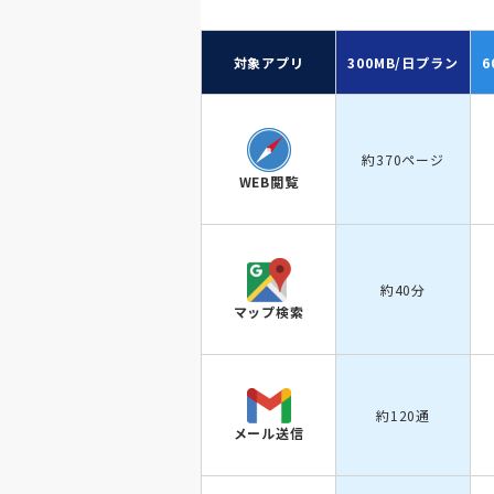
対象アプリ
300MB/日
プラン
6
約370ページ
WEB閲覧
約40分
マップ検索
約120通
メール送信