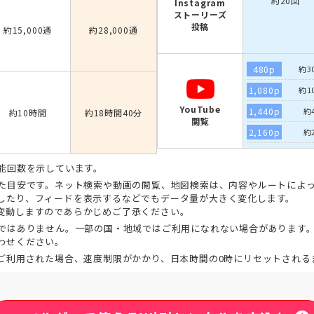
約20回
Instagram
ストーリーズ
投稿
約15,000通
約28,000通
480p
約3
1,080p
約1
YouTube
1,440p
約
約10時間
約18時間40分
閲覧
2,160p
約
能回数を示しています。
た目安です。ネット検索や動画の閲覧、地図検索は、内容やルートによっ
したり、フィードを表示するなどでもデータ量が大きく変化します。
変動しますのであらかじめご了承ください。
ではありません。一部の国・地域ではご利用になれない場合があります
わせください。
ご利用された場合、速度制限がかかり、日本時間の0時にリセットされる