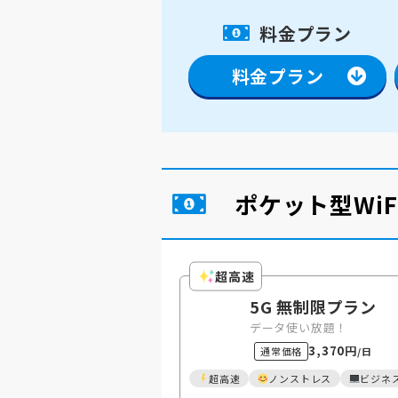
料金プラン
料金プラン
ポケット型Wi
超高速
5G 無制限プラン
データ使い放題！
3,370円
通常価格
/日
超高速
ノンストレス
ビジネ