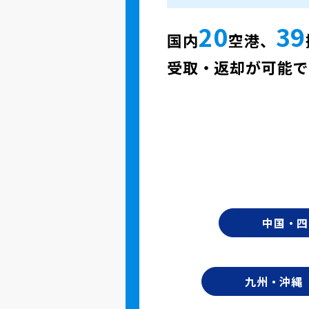
20
39
国内
空港、
受取・返却が可能で
中国・四
九州・沖縄