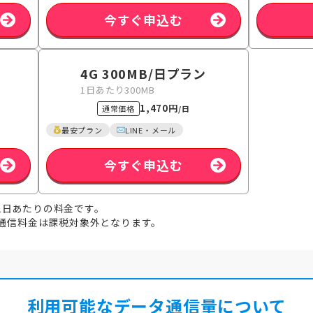
今すぐ申込む
4G 300MB
/日
プラン
1日あたり300MB
1,470円
通常価格
/日
最安プラン
LINE・メール
今すぐ申込む
1日あたりの料金です。
i通信料金は課税対象外となります。
利用可能なデータ通信量について