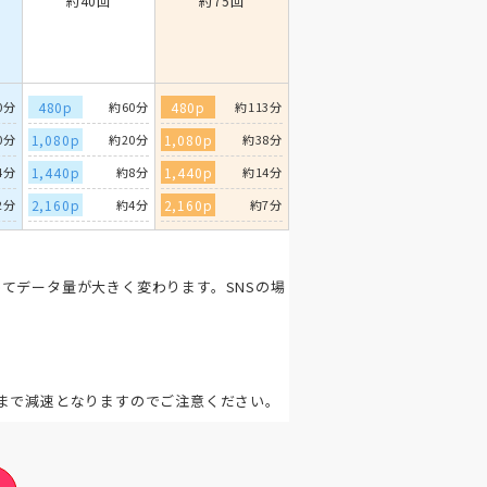
約40回
約75回
0分
480p
約60分
480p
約113分
0分
1,080p
約20分
1,080p
約38分
4分
1,440p
約8分
1,440p
約14分
2分
2,160p
約4分
2,160p
約7分
てデータ量が大きく変わります。SNSの場
。
まで減速となりますのでご注意ください。