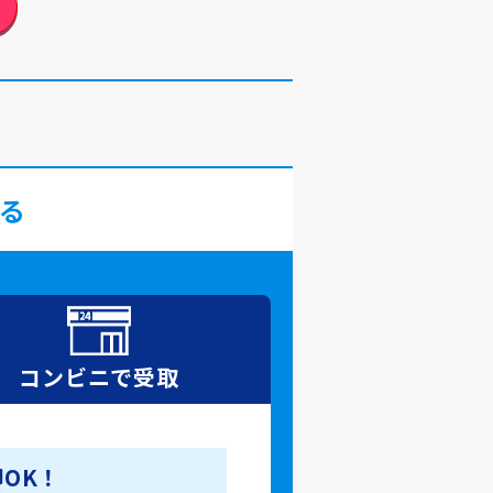
る
コンビニで
受取
OK！