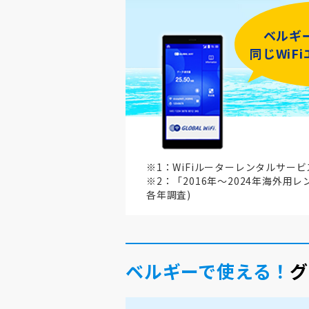
ベルギ
同じWiF
※1：WiFiルーターレンタルサー
※2：「2016年～2024年海外用
各年調査)
ベルギーで使える！
グ